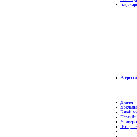
Багдасар
Всеросс
Диалог
Доклады
Какой мы
Партийн
Универс
Что дела