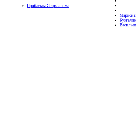
Проблемы Социализма
Марксизм
Бузгалин
Васильев