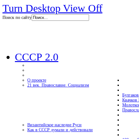
Turn Desktop View Off
Поиск по сайту
СССР 2.0
О проекте
21 век. Православие. Социализм
Булгаков
Квачков 
Молотко
Правосл
Византийское наследие Руси
Как в СССР думали и действовали