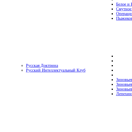
Белое и 
Смутное
Операци
Пыжиков
Русская Доктрина
Русский Интеллектуальный Клуб
Зиновьев
Зиновьев
Зиновьев
Лепехин