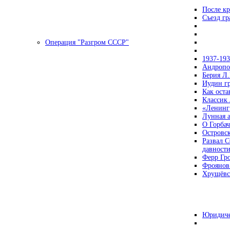
После кр
Съезд г
Операция "Разгром СССР"
1937-19
Андропов
Берия Л.
Иудин гр
Как ост
Классик
«Ленинг
Лунная 
О Горбач
Островс
Развал С
давност
Ферр Гр
Фроянов
Хрущёвск
Юридиче