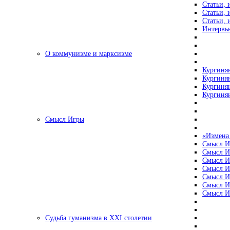
Статьи, 
Статьи, 
Статьи, 
Интервью
О коммунизме и марксизме
Кургинян
Кургинян
Кургинян
Кургинян
Смысл Игры
«Измена
Смысл И
Смысл И
Смысл И
Смысл И
Смысл И
Смысл И
Смысл И
Судьба гуманизма в XXI столетии