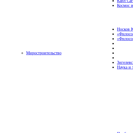
Карл Са
Космос и
Носков 
«Филосо
«Философ
Миростроительство
Зигелевс
Наука и 