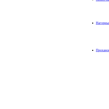
Нагорны
Прохано