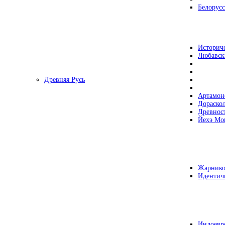
Белорусс
Историч
Любавск
Древняя Русь
Артамон
Дораско
Древнос
Йехэ Мо
Жарнико
Идентич
Индоевр