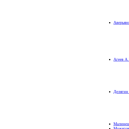
Аверьяно
Агеев А.
Делягин 
Малинец
Можегов