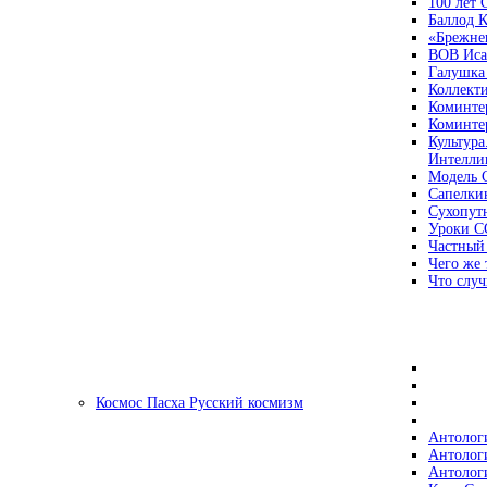
100 лет
Баллод К
«Брежне
ВОВ Иса
Галушка
Коллект
Коминте
Коминте
Культура
Интеллиг
Модель 
Сапелки
Сухопут
Уроки С
Частный
Чего же 
Что случ
Космос Пасха Русский космизм
Антолог
Антолог
Антолог