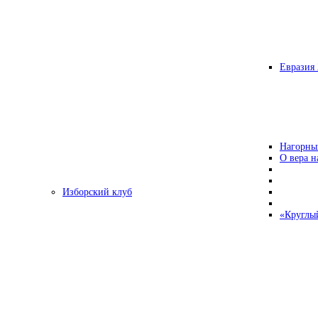
Евразия 
Нагорны
О вера н
Изборский клуб
«Круглы