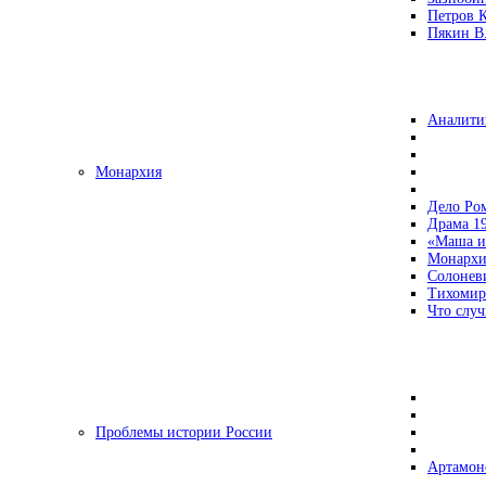
Петров 
Пякин В.
Аналити
Монархия
Дело Ро
Драма 19
«Маша и
Монархи
Солонев
Тихомир
Что случ
Проблемы истории России
Артамон