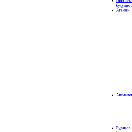
Проблем
будущег
Аганин
Ашманов
Буданов 