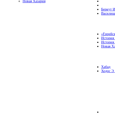
Новая Хазария
Беркут И
Василиш
«Еврейск
История
История
Новая Ха
Хабад
Ходос Э.