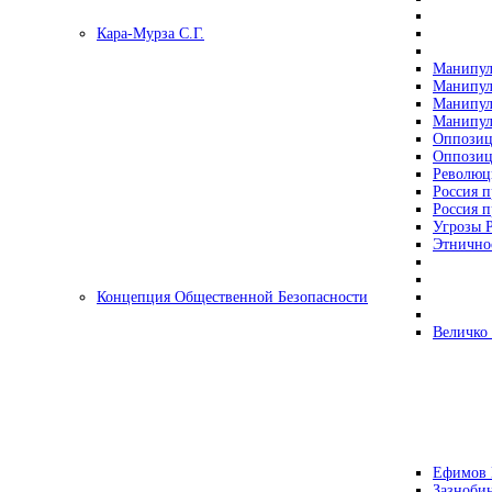
Кара-Мурза С.Г.
Манипул
Манипул
Манипул
Манипул
Оппозиц
Оппозиц
Революц
Россия п
Россия п
Угрозы Р
Этнично
Концепция Общественной Безопасности
Величко
Ефимов 
Зазнобин