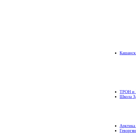
Кашанск
ТРОН и
Школа З
Арктика
Геворгян