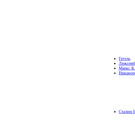
Гегель
Люксемб
Маркс К
Никанор
Сталин 