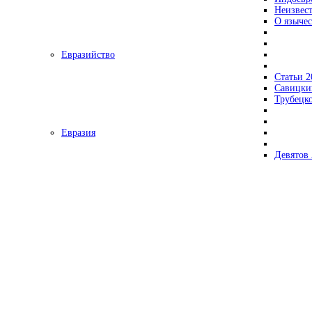
Неизвес
О язычес
Евразийство
Статьи 2
Савицки
Трубецк
Евразия
Девятов 