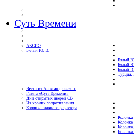
Суть Времени
АКСИО
Бялый Ю. В.
Бялый Ю
Бялый Ю
Бялый Ю
Турция.
Вести из Александровского
Газета «Суть Времени»
Дни открытых дверей СВ
Из хроник сопротивления
Колонка главного редактора
Колонка 
Колонка 
Колонка 
Колонка 