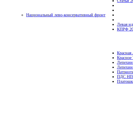
Статьи 2
Национальный лево-консервативный фронт
Левая ид
КПРФ 2
Красная 
Красное
Лепехин
Лепехин
Патриот
ПДС НП
Платошк