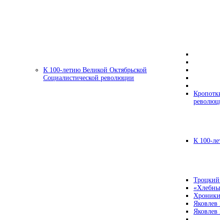
К 100-летию Великой Октябрьской
Социалистической революции
Кропотк
революц
К 100-ле
Троцкий
«Хлебны
Хроники
Яковлев
Яковлев 