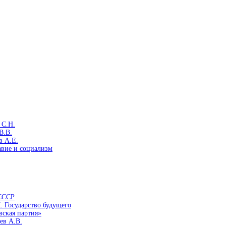
 С.Н.
В.В.
в А.Е.
авие и социализм
 СССР
. Государство будущего
вская партия»
ев А.В.