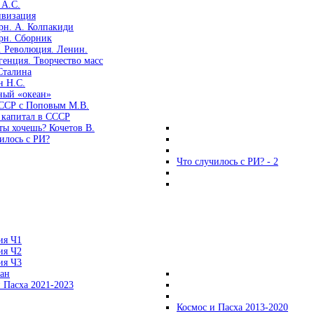
 А.С.
ивизация
рн. А. Колпакиди
рн. Сборник
. Революция. Ленин.
енция. Творчество масс
Сталина
н Н.С.
ный «океан»
ССР с Поповым М.В.
 капитал в СССР
ты хочешь? Кочетов В.
илось с РИ?
Что случилось с РИ? - 2
ия Ч1
ия Ч2
ия Ч3
ган
 Пасха 2021-2023
Космос и Пасха 2013-2020