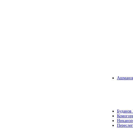
Ашманов
Буданов 
Комогор
Никанор
Переслег