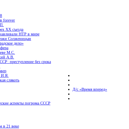
38
 forever
П.
ех ХХ съезда
анавливали НТР в мире
 лжи Солженицын
радское дело»
афера
еве М.С.
кий А.В.
ССР: преступление без срока
и
овер
 И.Я.
ая слякоть
Д/с «Время вперед»
ские аспекты погрома СССР
 в 21 веке