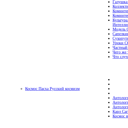
Галушка
Коллект
Коминте
Коминте
Культура
Интеллиг
Модель 
Сапелки
Сухопут
Уроки С
Частный
Чего же 
Что случ
Космос Пасха Русский космизм
Антолог
Антолог
Антолог
Карл Са
Космос и