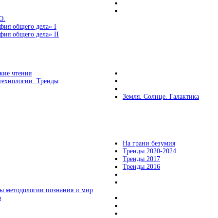
Ю.
фия общего дела» I
ия общего дела» II
кие чтения
технологии. Тренды
Земля. Солнце. Галактика
На грани безумия
Тренды 2020-2024
Тренды 2017
Тренды 2016
ы методологии познания и мир
о