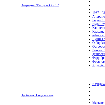
Операция "Разгром СССР"
1937-19
Андропов
Берия Л.
Иудин гр
Как ост
Классик
«Ленинг
Лунная 
О Горбач
Островс
Развал С
давност
Ферр Гр
Фроянов
Хрущёвск
Юридиче
Проблемы Социализма
Марксизм