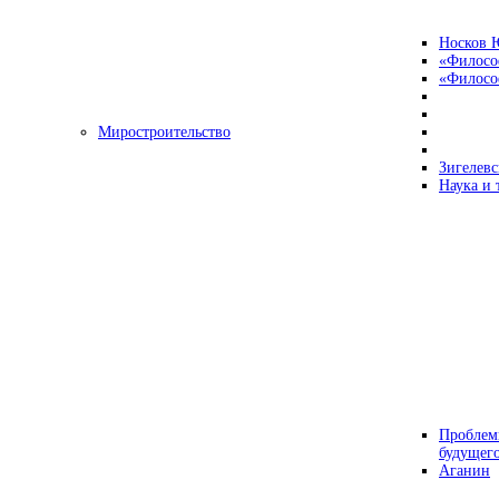
Носков 
«Филосо
«Философ
Миростроительство
Зигелевс
Наука и 
Проблем
будущег
Аганин