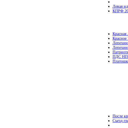
Левая ид
КПРФ 2
Красная 
Красное
Лепехин
Лепехин
Патриот
ПДС НП
Платошк
После кр
Съезд г