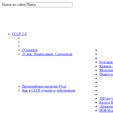
Поиск по сайту
СССР 2.0
О проекте
21 век. Православие. Социализм
Булгаков
Квачков 
Молотко
Правосл
Византийское наследие Руси
Как в СССР думали и действовали
100 лет
Баллод К
«Брежне
ВОВ Иса