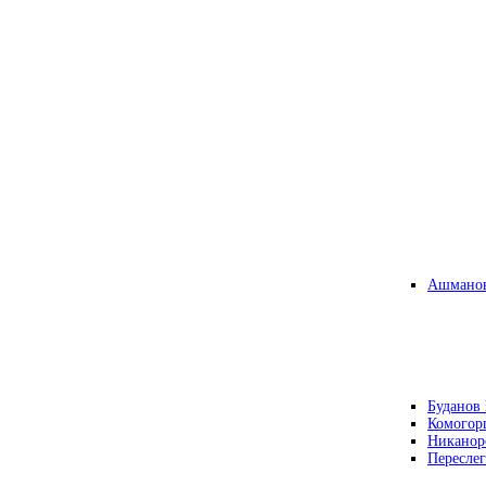
Ашманов
Буданов 
Комогор
Никанор
Переслег