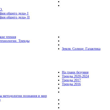
Ю.
фия общего дела» I
ия общего дела» II
кие чтения
технологии. Тренды
Земля. Солнце. Галактика
На грани безумия
Тренды 2020-2024
Тренды 2017
Тренды 2016
ы методологии познания и мир
о