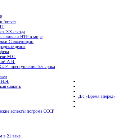
38
 forever
П.
ех ХХ съезда
анавливали НТР в мире
 лжи Солженицын
радское дело»
афера
еве М.С.
кий А.В.
ССР: преступление без срока
и
овер
 И.Я.
ая слякоть
Д/с «Время вперед»
ские аспекты погрома СССР
 в 21 веке