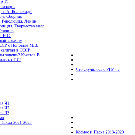
 А.С.
ивизация
рн. А. Колпакиди
рн. Сборник
. Революция. Ленин.
енция. Творчество масс
Сталина
н Н.С.
ный «океан»
ССР с Поповым М.В.
 капитал в СССР
ты хочешь? Кочетов В.
илось с РИ?
Что случилось с РИ? - 2
ия Ч1
ия Ч2
ия Ч3
ган
 Пасха 2021-2023
Космос и Пасха 2013-2020