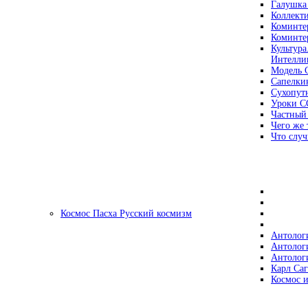
Галушка
Коллект
Коминте
Коминте
Культура
Интеллиг
Модель 
Сапелки
Сухопут
Уроки С
Частный
Чего же 
Что случ
Космос Пасха Русский космизм
Антолог
Антолог
Антолог
Карл Са
Космос и