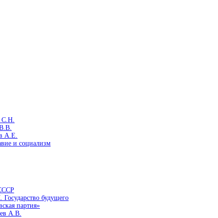
 С.Н.
В.В.
в А.Е.
авие и социализм
 СССР
. Государство будущего
вская партия»
ев А.В.