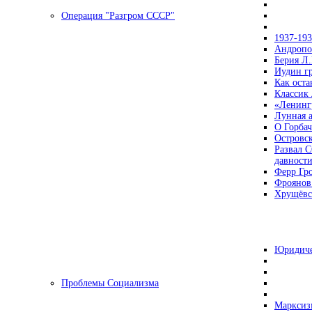
Операция "Разгром СССР"
1937-19
Андропов
Берия Л.
Иудин гр
Как ост
Классик
«Ленинг
Лунная 
О Горбач
Островс
Развал С
давност
Ферр Гр
Фроянов
Хрущёвск
Юридиче
Проблемы Социализма
Марксизм