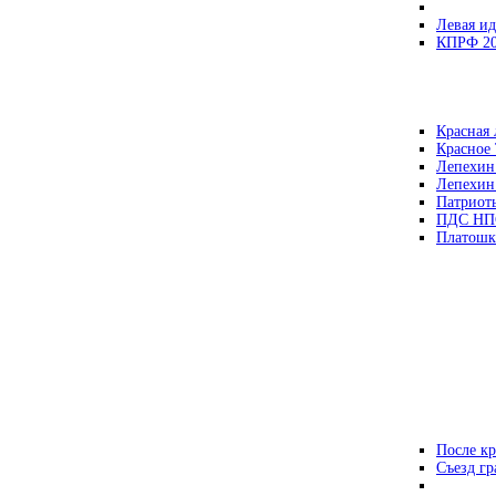
Левая ид
КПРФ 2
Красная 
Красное
Лепехин
Лепехин
Патриот
ПДС НП
Платошк
После кр
Съезд г