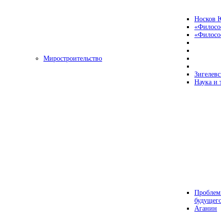
Носков 
«Филосо
«Философ
Миростроительство
Зигелевс
Наука и 
Проблем
будущег
Аганин