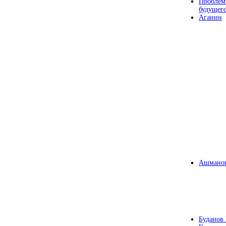
Проблем
будущег
Аганин
Ашманов
Буданов 