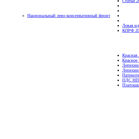
Статьи 2
Национальный лево-консервативный фронт
Левая ид
КПРФ 2
Красная 
Красное
Лепехин
Лепехин
Патриот
ПДС НП
Платошк