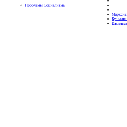
Проблемы Социализма
Марксизм
Бузгалин
Васильев