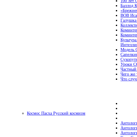
100 лет
Баллод К
«Брежне
ВОВ Иса
Галушка
Коллект
Коминте
Коминте
Культура
Интеллиг
Модель 
Сапелки
Сухопут
Уроки С
Частный
Чего же 
Что случ
Космос Пасха Русский космизм
Антолог
Антолог
Антолог