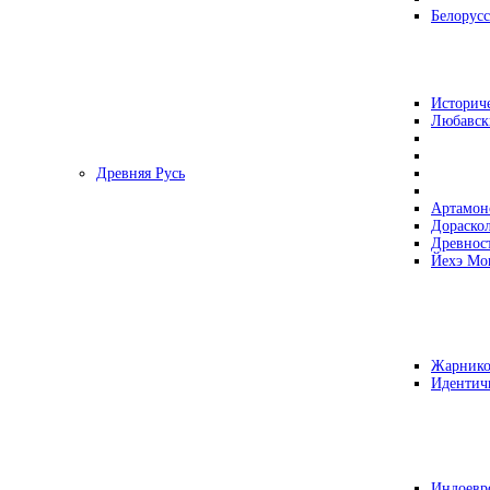
Белорусс
Историч
Любавск
Древняя Русь
Артамон
Дораско
Древнос
Йехэ Мо
Жарнико
Идентич
Индоевр