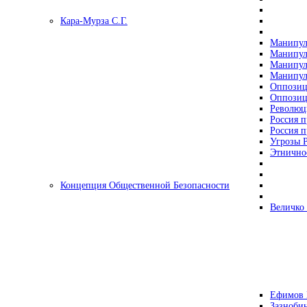
Кара-Мурза С.Г.
Манипул
Манипул
Манипул
Манипул
Оппозиц
Оппозиц
Революц
Россия п
Россия п
Угрозы Р
Этнично
Концепция Общественной Безопасности
Величко
Ефимов 
Зазнобин