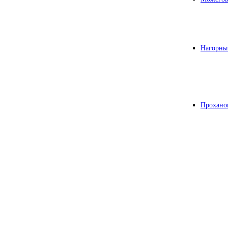
Нагорны
Прохано