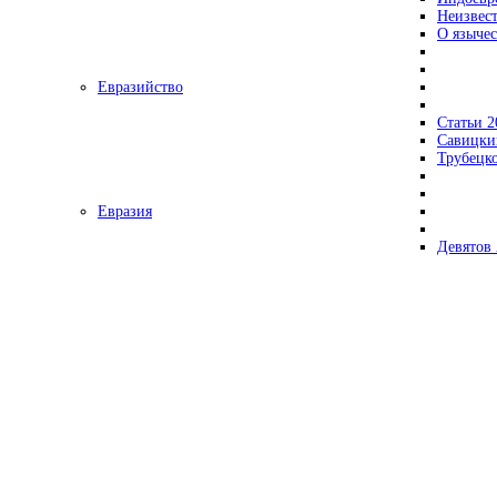
Неизвес
О язычес
Евразийство
Статьи 2
Савицки
Трубецк
Евразия
Девятов 