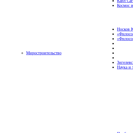
Карл Са
Космос и
Носков 
«Филосо
«Философ
Миростроительство
Зигелевс
Наука и 