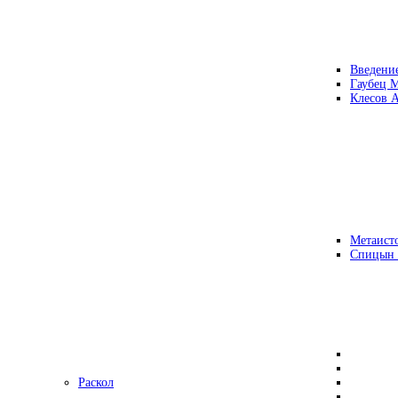
Введени
Гаубец 
Клесов А
Метаисто
Спицын
Раскол