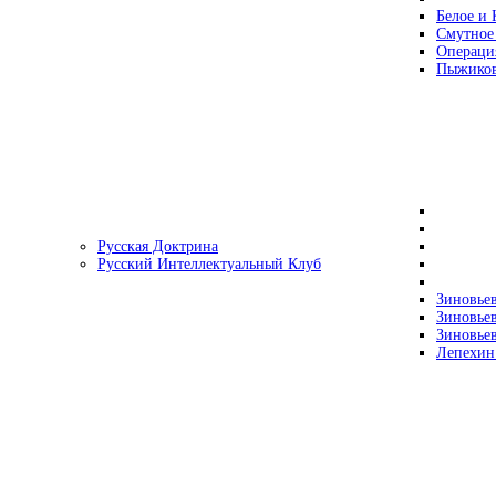
Белое и 
Смутное
Операци
Пыжиков
Русская Доктрина
Русский Интеллектуальный Клуб
Зиновьев
Зиновьев
Зиновьев
Лепехин