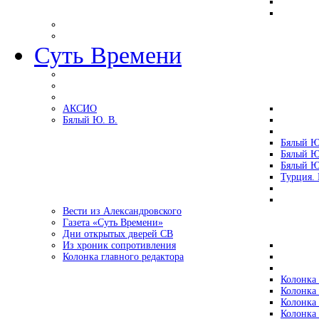
Суть Времени
АКСИО
Бялый Ю. В.
Бялый Ю
Бялый Ю
Бялый Ю
Турция.
Вести из Александровского
Газета «Суть Времени»
Дни открытых дверей СВ
Из хроник сопротивления
Колонка главного редактора
Колонка 
Колонка 
Колонка 
Колонка 