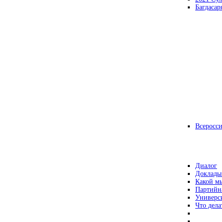
Багдасар
Всеросс
Диалог
Доклады
Какой мы
Партийн
Универс
Что дела