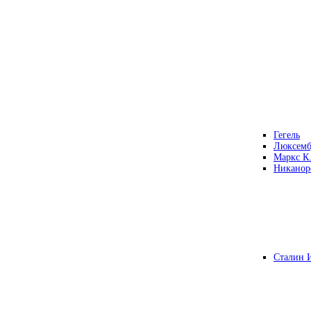
Гегель
Люксемб
Маркс К
Никанор
Сталин 