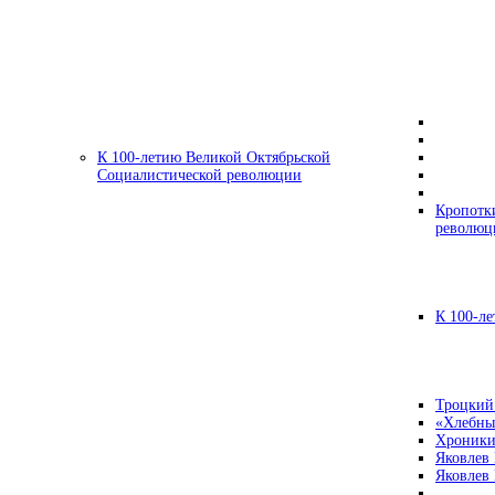
К 100-летию Великой Октябрьской
Социалистической революции
Кропотк
революц
К 100-ле
Троцкий
«Хлебны
Хроники
Яковлев
Яковлев 