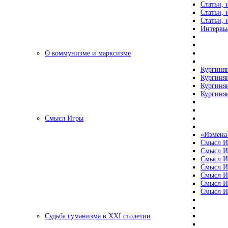
Статьи, 
Статьи, 
Статьи, 
Интервью
О коммунизме и марксизме
Кургинян
Кургинян
Кургинян
Кургинян
Смысл Игры
«Измена
Смысл И
Смысл И
Смысл И
Смысл И
Смысл И
Смысл И
Смысл И
Судьба гуманизма в XXI столетии