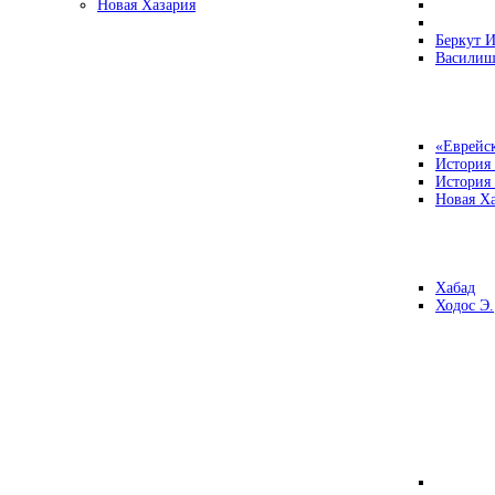
Новая Хазария
Беркут И
Василиш
«Еврейск
История
История
Новая Ха
Хабад
Ходос Э.