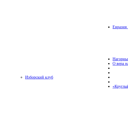
Евразия 
Нагорны
О вера н
Изборский клуб
«Круглы