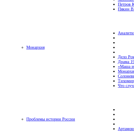
Петров 
Пякин В.
Аналити
Монархия
Дело Ро
Драма 19
«Маша и
Монархи
Солонев
Тихомир
Что случ
Проблемы истории России
Артамон