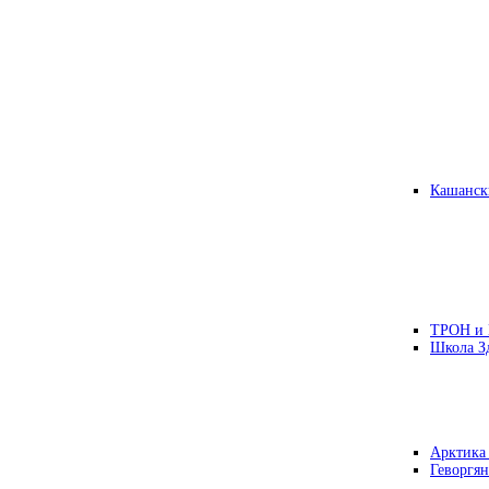
Кашанск
ТРОН и
Школа З
Арктика
Геворгян