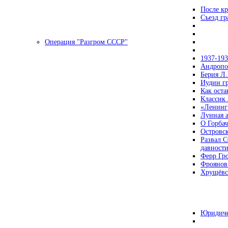
После кр
Съезд г
Операция "Разгром СССР"
1937-19
Андропов
Берия Л.
Иудин гр
Как ост
Классик
«Ленинг
Лунная 
О Горбач
Островс
Развал С
давност
Ферр Гр
Фроянов
Хрущёвск
Юридиче