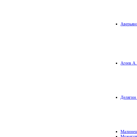
Аверьяно
Агеев А.
Делягин 
Малинец
Можегов