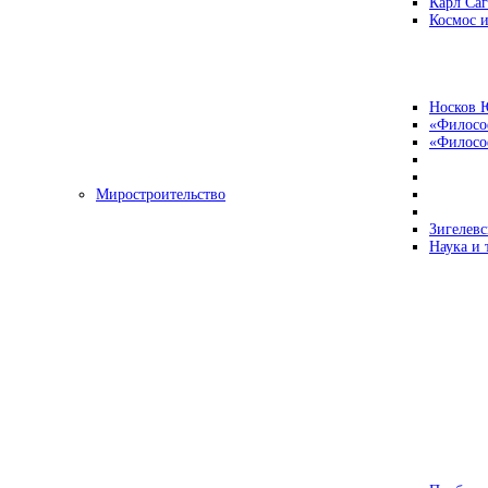
Карл Са
Космос и
Носков 
«Филосо
«Философ
Миростроительство
Зигелевс
Наука и 