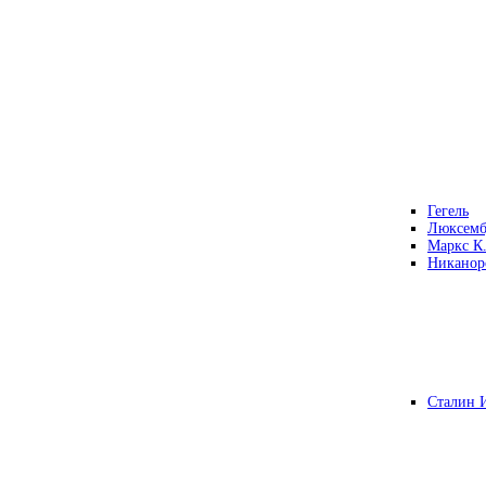
Гегель
Люксемб
Маркс К
Никанор
Сталин 