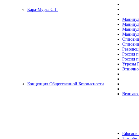
Кара-Мурза С.Г.
Манипул
Манипул
Манипул
Манипул
Оппозиц
Оппозиц
Революц
Россия п
Россия п
Угрозы Р
Этнично
Концепция Общественной Безопасности
Величко
Ефимов 
Зазнобин