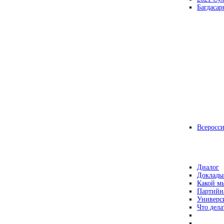
Багдасар
Всеросс
Диалог
Доклады
Какой мы
Партийн
Универс
Что дела