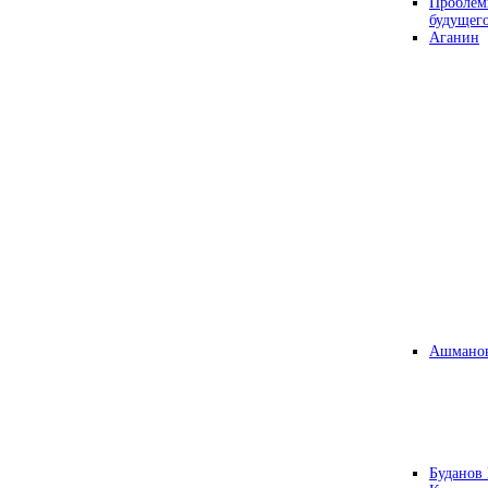
Проблем
будущег
Аганин
Ашманов
Буданов 