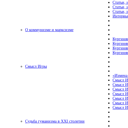
Статьи, 
Статьи, 
Статьи, 
Интервью
О коммунизме и марксизме
Кургинян
Кургинян
Кургинян
Кургинян
Смысл Игры
«Измена
Смысл И
Смысл И
Смысл И
Смысл И
Смысл И
Смысл И
Смысл И
Судьба гуманизма в XXI столетии