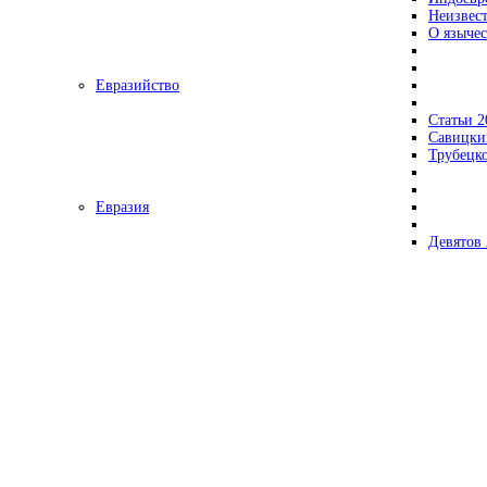
Неизвес
О язычес
Евразийство
Статьи 2
Савицки
Трубецк
Евразия
Девятов 