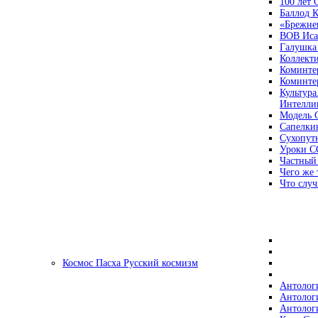
100 лет
Баллод К
«Брежне
ВОВ Иса
Галушка
Коллект
Коминте
Коминте
Культура
Интеллиг
Модель 
Сапелки
Сухопут
Уроки С
Частный
Чего же 
Что случ
Космос Пасха Русский космизм
Антолог
Антолог
Антолог