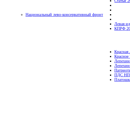
Статьи 2
Национальный лево-консервативный фронт
Левая ид
КПРФ 2
Красная 
Красное
Лепехин
Лепехин
Патриот
ПДС НП
Платошк