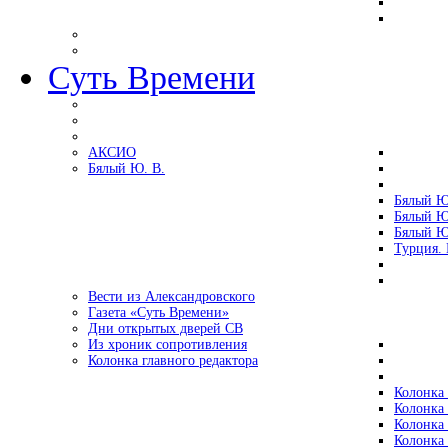
Суть Времени
АКСИО
Бялый Ю. В.
Бялый Ю
Бялый Ю
Бялый Ю
Турция.
Вести из Александровского
Газета «Суть Времени»
Дни открытых дверей СВ
Из хроник сопротивления
Колонка главного редактора
Колонка 
Колонка 
Колонка 
Колонка 