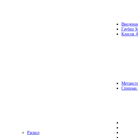
Введени
Гаубец 
Клесов А
Метаисто
Спицын
Раскол