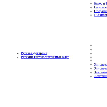
Белое и 
Смутное
Операци
Пыжиков
Русская Доктрина
Русский Интеллектуальный Клуб
Зиновьев
Зиновьев
Зиновьев
Лепехин