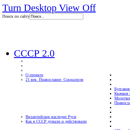
Turn Desktop View Off
Поиск по сайту
СССР 2.0
О проекте
21 век. Православие. Социализм
Булгаков
Квачков 
Молотко
Правосл
Византийское наследие Руси
Как в СССР думали и действовали