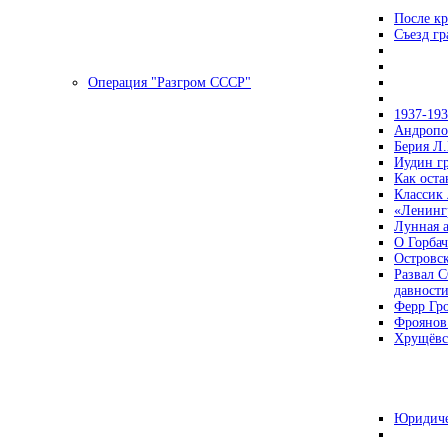
После кр
Съезд г
Операция "Разгром СССР"
1937-19
Андропов
Берия Л.
Иудин гр
Как ост
Классик
«Ленинг
Лунная 
О Горбач
Островс
Развал С
давност
Ферр Гр
Фроянов
Хрущёвск
Юридиче