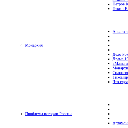
Петров 
Пякин В.
Аналити
Монархия
Дело Ро
Драма 19
«Маша и
Монархи
Солонев
Тихомир
Что случ
Проблемы истории России
Артамон