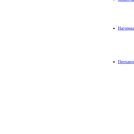
Нагорны
Прохано