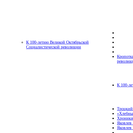
К 100-летию Великой Октябрьской
Социалистической революции
Кропотк
революц
К 100-ле
Троцкий
«Хлебны
Хроники
Яковлев
Яковлев 