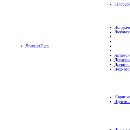
Белорусс
Историч
Любавск
Древняя Русь
Артамон
Дораско
Древнос
Йехэ Мо
Жарнико
Идентич
Индоевр