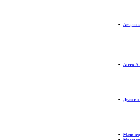
Аверьяно
Агеев А.
Делягин 
Малинец
Можегов