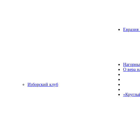
Евразия 
Нагорны
О вера н
Изборский клуб
«Круглы