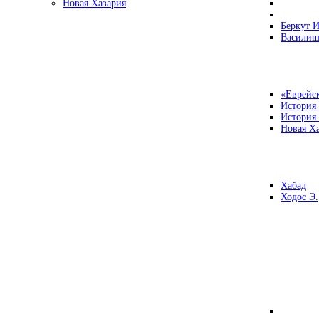
Новая Хазария
Беркут И
Василиш
«Еврейск
История
История
Новая Ха
Хабад
Ходос Э.