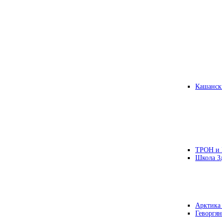
Кашанск
ТРОН и
Школа З
Арктика
Геворгян