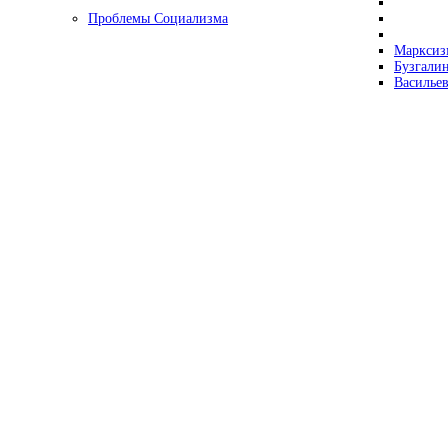
Проблемы Социализма
Марксизм
Бузгалин
Васильев