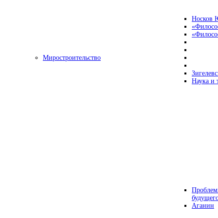
Носков 
«Филосо
«Философ
Миростроительство
Зигелевс
Наука и 
Проблем
будущег
Аганин