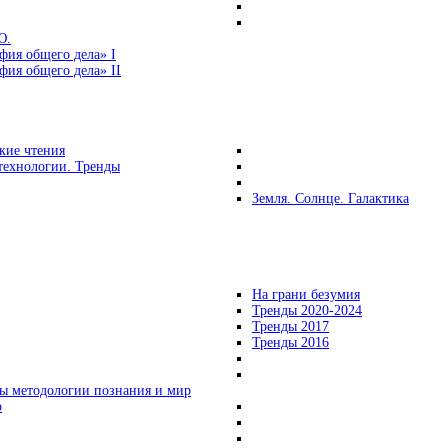
Ю.
фия общего дела» I
ия общего дела» II
кие чтения
технологии. Тренды
Земля. Солнце. Галактика
На грани безумия
Тренды 2020-2024
Тренды 2017
Тренды 2016
ы методологии познания и мир
о