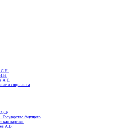
 С.Н.
В.В.
в А.Е.
авие и социализм
 СССР
. Государство будущего
вская партия»
ев А.В.