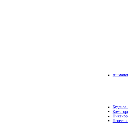
Ашманов
Буданов 
Комогор
Никанор
Переслег