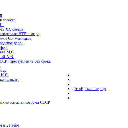
38
 forever
П.
ех ХХ съезда
анавливали НТР в мире
 лжи Солженицын
радское дело»
афера
еве М.С.
кий А.В.
ССР: преступление без срока
и
овер
 И.Я.
ая слякоть
Д/с «Время вперед»
ские аспекты погрома СССР
 в 21 веке