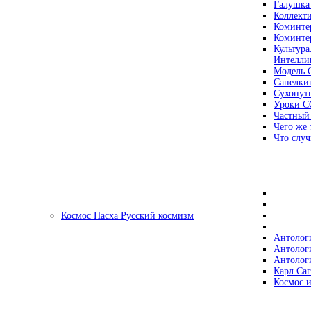
Галушка
Коллект
Коминте
Коминте
Культура
Интеллиг
Модель 
Сапелки
Сухопут
Уроки С
Частный
Чего же 
Что случ
Космос Пасха Русский космизм
Антолог
Антолог
Антолог
Карл Са
Космос и