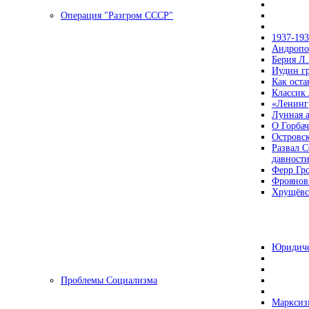
Операция "Разгром СССР"
1937-19
Андропов
Берия Л.
Иудин гр
Как ост
Классик
«Ленинг
Лунная 
О Горбач
Островс
Развал С
давност
Ферр Гр
Фроянов
Хрущёвск
Юридиче
Проблемы Социализма
Марксизм