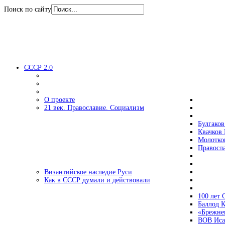
Поиск по сайту
СССР 2.0
О проекте
21 век. Православие. Социализм
Булгаков
Квачков 
Молотко
Правосл
Византийское наследие Руси
Как в СССР думали и действовали
100 лет
Баллод К
«Брежне
ВОВ Иса