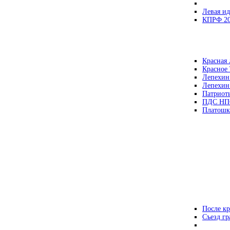
Левая ид
КПРФ 2
Красная 
Красное
Лепехин
Лепехин
Патриот
ПДС НП
Платошк
После кр
Съезд г