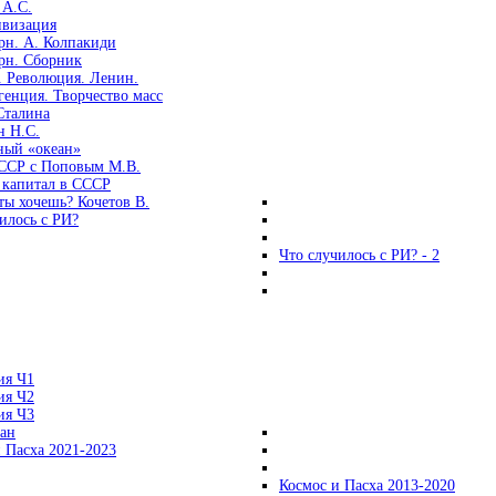
 А.С.
ивизация
рн. А. Колпакиди
рн. Сборник
. Революция. Ленин.
енция. Творчество масс
Сталина
н Н.С.
ный «океан»
ССР с Поповым М.В.
 капитал в СССР
ты хочешь? Кочетов В.
илось с РИ?
Что случилось с РИ? - 2
ия Ч1
ия Ч2
ия Ч3
ган
 Пасха 2021-2023
Космос и Пасха 2013-2020