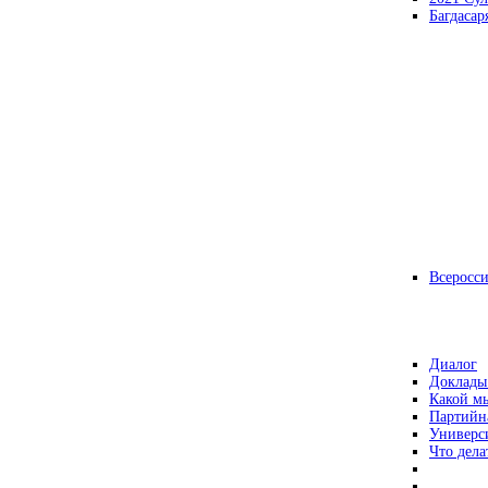
Багдасар
Всеросс
Диалог
Доклады
Какой мы
Партийн
Универс
Что дела