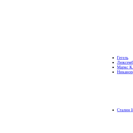
Гегель
Люксемб
Маркс К
Никанор
Сталин 