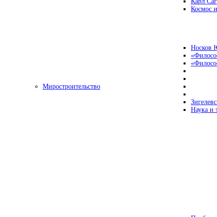
Карл Са
Космос и
Носков 
«Филосо
«Философ
Миростроительство
Зигелевс
Наука и 