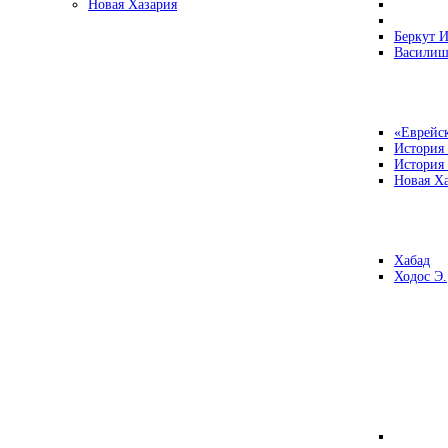
Новая Хазария
Беркут И
Василиш
«Еврейск
История
История
Новая Ха
Хабад
Ходос Э.