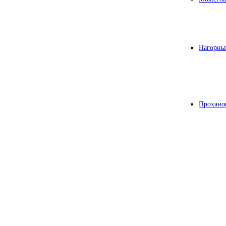
Нагорны
Прохано