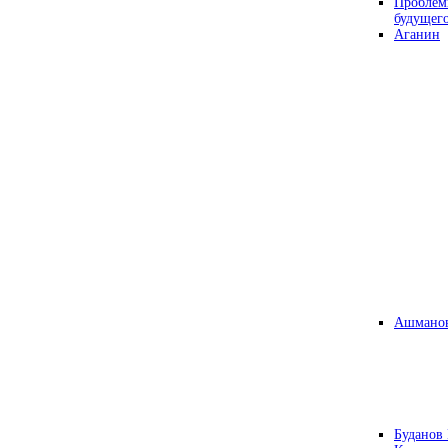
Проблем
будущег
Аганин
Ашманов
Буданов 