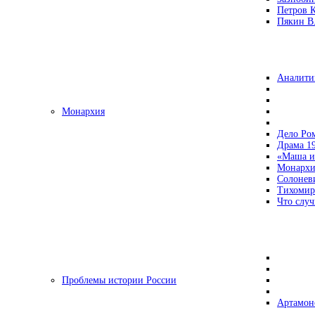
Петров 
Пякин В.
Аналити
Монархия
Дело Ро
Драма 19
«Маша и
Монархи
Солонев
Тихомир
Что случ
Проблемы истории России
Артамон