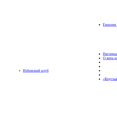
Евразия 
Нагорны
О вера н
Изборский клуб
«Круглы