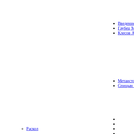
Введени
Гаубец 
Клесов А
Метаисто
Спицын
Раскол