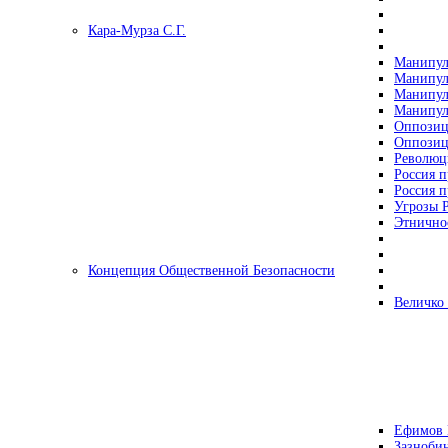
Кара-Мурза С.Г.
Манипул
Манипул
Манипул
Манипул
Оппозиц
Оппозиц
Революц
Россия п
Россия п
Угрозы Р
Этнично
Концепция Общественной Безопасности
Величко
Ефимов 
Зазнобин