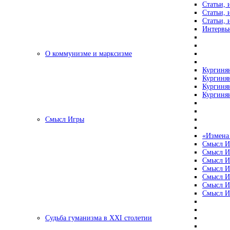
Статьи, 
Статьи, 
Статьи, 
Интервью
О коммунизме и марксизме
Кургинян
Кургинян
Кургинян
Кургинян
Смысл Игры
«Измена
Смысл И
Смысл И
Смысл И
Смысл И
Смысл И
Смысл И
Смысл И
Судьба гуманизма в XXI столетии