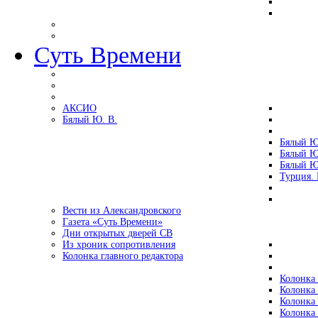
Суть Времени
АКСИО
Бялый Ю. В.
Бялый Ю
Бялый Ю
Бялый Ю
Турция.
Вести из Александровского
Газета «Суть Времени»
Дни открытых дверей СВ
Из хроник сопротивления
Колонка главного редактора
Колонка 
Колонка 
Колонка 
Колонка 