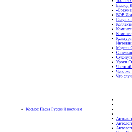
100 лет
Баллод К
«Брежне
ВОВ Иса
Галушка
Коллект
Коминте
Коминте
Культура
Интеллиг
Модель 
Сапелки
Сухопут
Уроки С
Частный
Чего же 
Что случ
Космос Пасха Русский космизм
Антолог
Антолог
Антолог