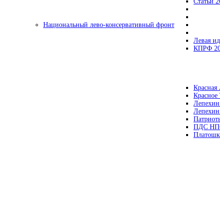
Статьи 2
Национальный лево-консервативный фронт
Левая ид
КПРФ 2
Красная 
Красное
Лепехин
Лепехин
Патриот
ПДС НП
Платошк