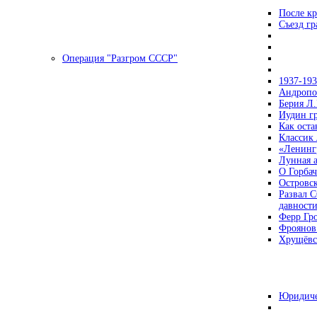
После кр
Съезд г
Операция "Разгром СССР"
1937-19
Андропов
Берия Л.
Иудин гр
Как ост
Классик
«Ленинг
Лунная 
О Горбач
Островс
Развал С
давност
Ферр Гр
Фроянов
Хрущёвск
Юридиче