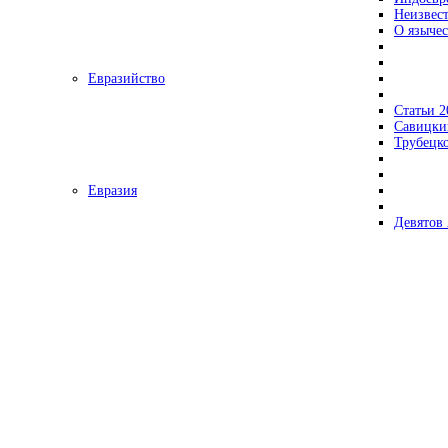
Неизвес
О язычес
Евразийство
Статьи 2
Савицки
Трубецк
Евразия
Девятов 