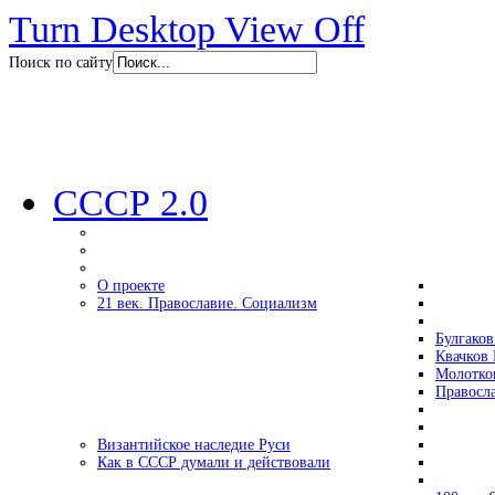
Turn Desktop View Off
Поиск по сайту
СССР 2.0
О проекте
21 век. Православие. Социализм
Булгаков
Квачков 
Молотко
Правосл
Византийское наследие Руси
Как в СССР думали и действовали