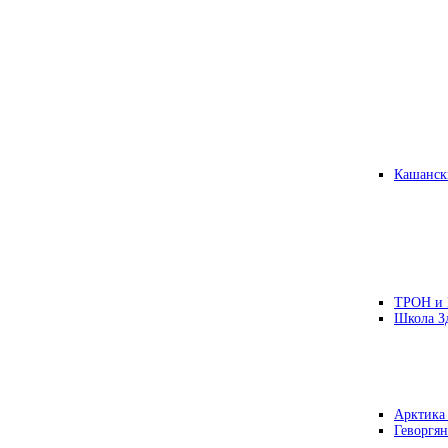
Кашанск
ТРОН и
Школа З
Арктика
Геворгян