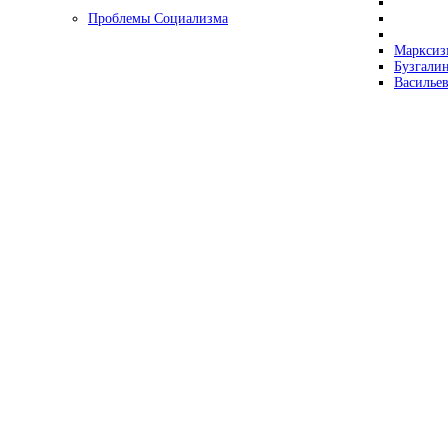
Проблемы Социализма
Марксизм
Бузгалин
Васильев