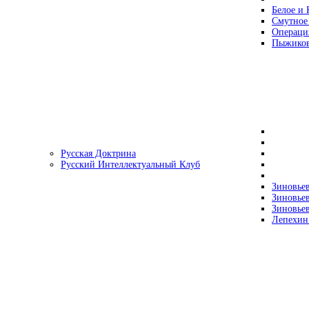
Белое и 
Смутное
Операци
Пыжиков
Русская Доктрина
Русский Интеллектуальный Клуб
Зиновьев
Зиновьев
Зиновьев
Лепехин