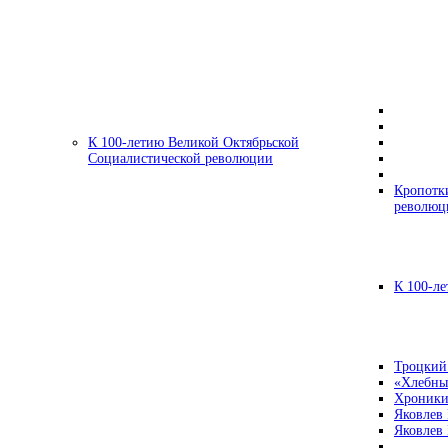
К 100-летию Великой Октябрьской
Социалистической революции
Кропотк
революц
К 100-ле
Троцкий
«Хлебны
Хроники
Яковлев
Яковлев 