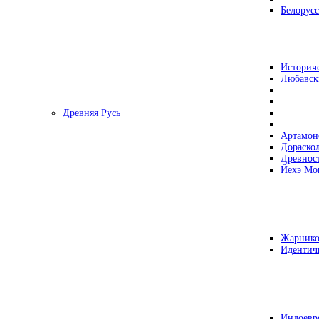
Белорусс
Историч
Любавск
Древняя Русь
Артамон
Дораско
Древнос
Йехэ Мо
Жарнико
Идентич
Индоевр