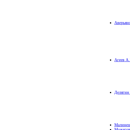
Аверьяно
Агеев А.
Делягин 
Малинец
Можегов