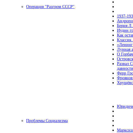
Операция "Разгром СССР"
1937-19
Андропов
Берия Л.
Иудин гр
Как ост
Классик
«Ленинг
Лунная 
О Горбач
Островс
Развал С
давност
Ферр Гр
Фроянов
Хрущёвск
Юридиче
Проблемы Социализма
Марксизм