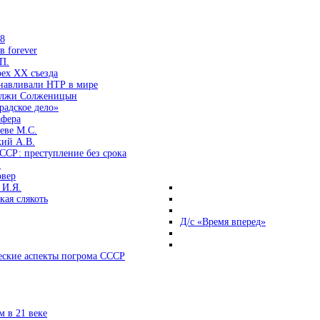
38
 forever
П.
ех ХХ съезда
анавливали НТР в мире
 лжи Солженицын
радское дело»
афера
еве М.С.
кий А.В.
ССР: преступление без срока
и
овер
 И.Я.
ая слякоть
Д/с «Время вперед»
ские аспекты погрома СССР
 в 21 веке