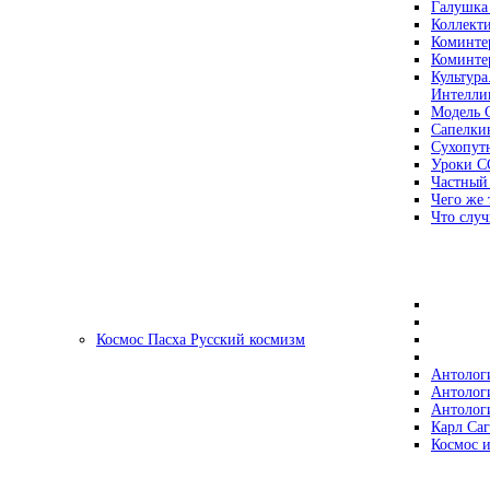
Галушка
Коллект
Коминте
Коминте
Культура
Интеллиг
Модель 
Сапелки
Сухопут
Уроки С
Частный
Чего же 
Что случ
Космос Пасха Русский космизм
Антолог
Антолог
Антолог
Карл Са
Космос и