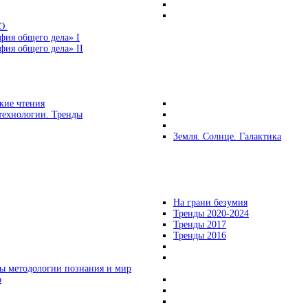
Ю.
фия общего дела» I
ия общего дела» II
кие чтения
технологии. Тренды
Земля. Солнце. Галактика
На грани безумия
Тренды 2020-2024
Тренды 2017
Тренды 2016
ы методологии познания и мир
о