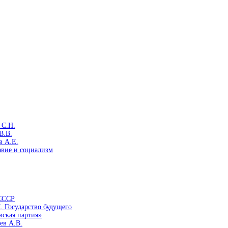
 С.Н.
В.В.
в А.Е.
авие и социализм
 СССР
. Государство будущего
вская партия»
ев А.В.