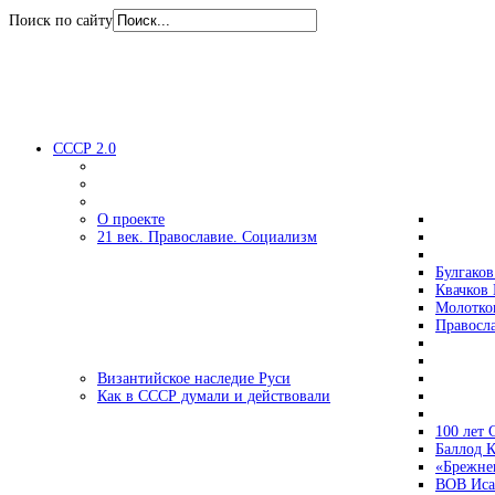
Поиск по сайту
СССР 2.0
О проекте
21 век. Православие. Социализм
Булгаков
Квачков 
Молотко
Правосл
Византийское наследие Руси
Как в СССР думали и действовали
100 лет
Баллод К
«Брежне
ВОВ Иса