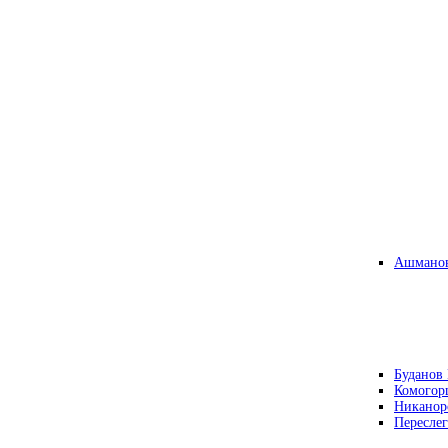
Ашманов
Буданов 
Комогор
Никанор
Переслег