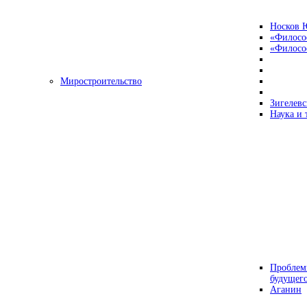
Носков 
«Филосо
«Философ
Миростроительство
Зигелевс
Наука и 
Проблем
будущег
Аганин