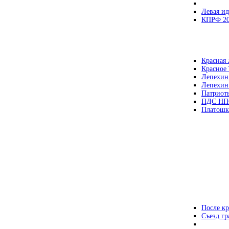
Левая ид
КПРФ 2
Красная 
Красное
Лепехин
Лепехин
Патриот
ПДС НП
Платошк
После кр
Съезд г