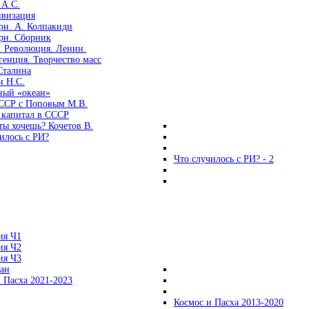
 А.С.
ивизация
рн. А. Колпакиди
рн. Сборник
. Революция. Ленин.
енция. Творчество масс
Сталина
н Н.С.
ный «океан»
ССР с Поповым М.В.
 капитал в СССР
ты хочешь? Кочетов В.
илось с РИ?
Что случилось с РИ? - 2
ия Ч1
ия Ч2
ия Ч3
ган
 Пасха 2021-2023
Космос и Пасха 2013-2020