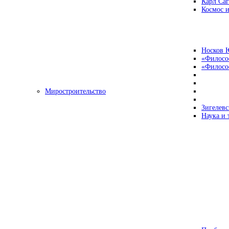
Карл Са
Космос и
Носков 
«Филосо
«Философ
Миростроительство
Зигелевс
Наука и 