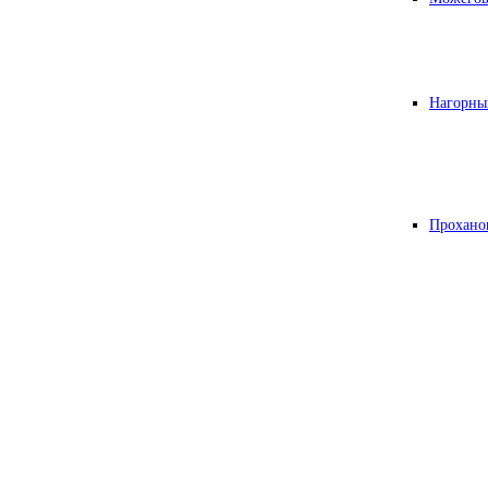
Нагорны
Прохано