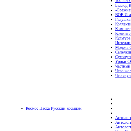
100 лет
Баллод К
«Брежне
ВОВ Иса
Галушка
Коллект
Коминте
Коминте
Культура
Интеллиг
Модель 
Сапелки
Сухопут
Уроки С
Частный
Чего же 
Что случ
Космос Пасха Русский космизм
Антолог
Антолог
Антолог