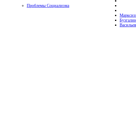
Проблемы Социализма
Марксизм
Бузгалин
Васильев