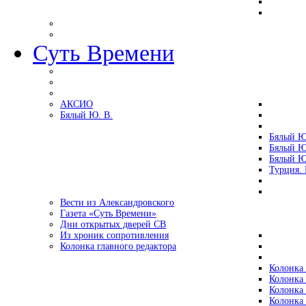
Суть Времени
АКСИО
Бялый Ю. В.
Бялый Ю
Бялый Ю
Бялый Ю
Турция.
Вести из Александровского
Газета «Суть Времени»
Дни открытых дверей СВ
Из хроник сопротивления
Колонка главного редактора
Колонка 
Колонка 
Колонка 
Колонка 