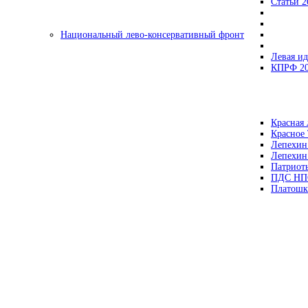
Статьи 2
Национальный лево-консервативный фронт
Левая ид
КПРФ 2
Красная 
Красное
Лепехин
Лепехин
Патриот
ПДС НП
Платошк