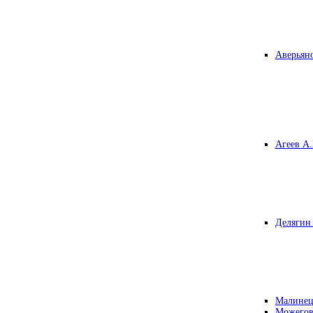
Аверьяно
Агеев А.
Делягин 
Малинец
Можегов