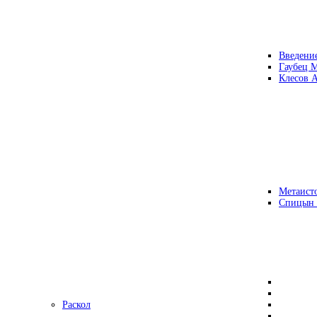
Введени
Гаубец 
Клесов А
Метаисто
Спицын
Раскол