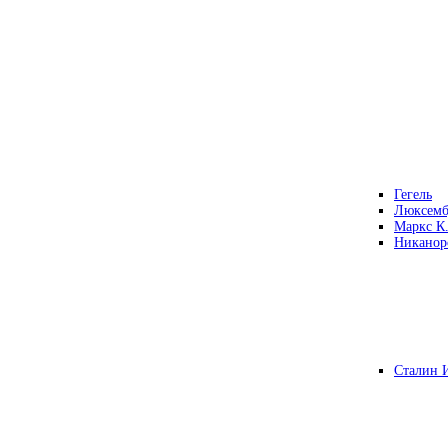
Гегель
Люксемб
Маркс К
Никанор
Сталин 