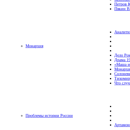
Петров 
Пякин В.
Аналити
Монархия
Дело Ро
Драма 19
«Маша и
Монархи
Солонев
Тихомир
Что случ
Проблемы истории России
Артамон