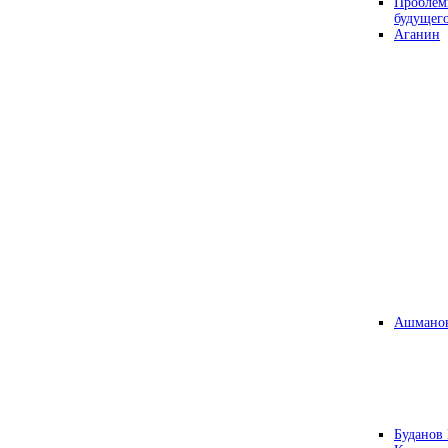
Проблем
будущег
Аганин
Ашманов
Буданов 