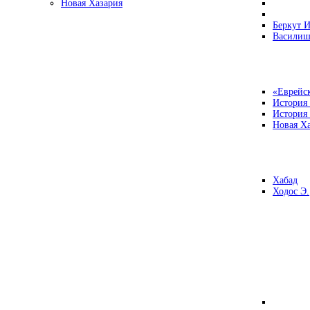
Новая Хазария
Беркут И
Василиш
«Еврейск
История
История
Новая Ха
Хабад
Ходос Э.