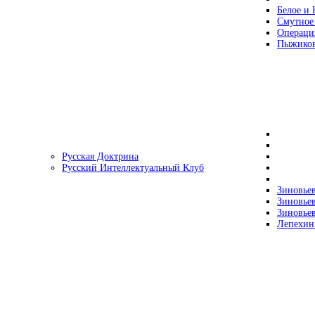
Белое и 
Смутное
Операци
Пыжиков
Русская Доктрина
Русский Интеллектуальный Клуб
Зиновьев
Зиновьев
Зиновьев
Лепехин