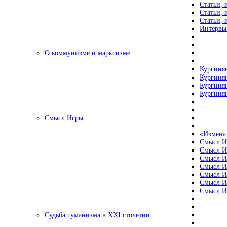
Статьи, 
Статьи, 
Статьи, 
Интервью
О коммунизме и марксизме
Кургинян
Кургинян
Кургинян
Кургинян
Смысл Игры
«Измена
Смысл И
Смысл И
Смысл И
Смысл И
Смысл И
Смысл И
Смысл И
Судьба гуманизма в XXI столетии