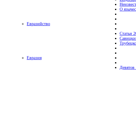
Неизвес
О язычес
Евразийство
Статьи 2
Савицки
Трубецк
Евразия
Девятов 