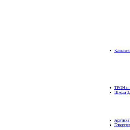
Кашанск
ТРОН и
Школа З
Арктика
Геворгян