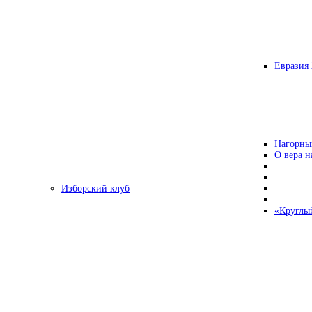
Евразия 
Нагорны
О вера н
Изборский клуб
«Круглы