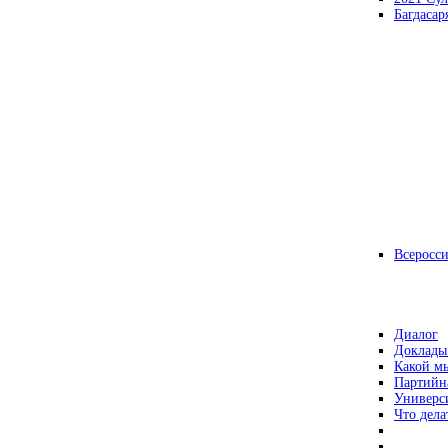
Багдасар
Всеросс
Диалог
Доклады
Какой мы
Партийн
Универс
Что дела