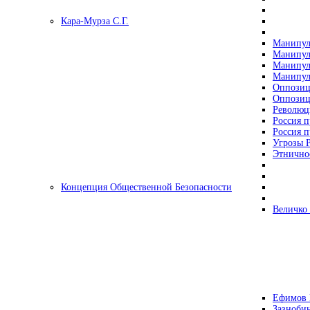
Кара-Мурза С.Г.
Манипул
Манипул
Манипул
Манипул
Оппозиц
Оппозиц
Революц
Россия п
Россия п
Угрозы Р
Этнично
Концепция Общественной Безопасности
Величко
Ефимов 
Зазнобин