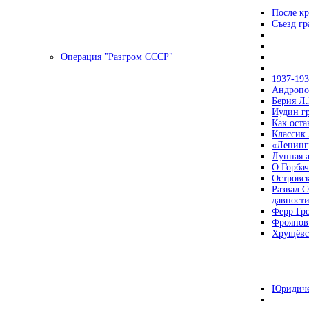
После кр
Съезд г
Операция "Разгром СССР"
1937-19
Андропов
Берия Л.
Иудин гр
Как ост
Классик
«Ленинг
Лунная 
О Горбач
Островс
Развал С
давност
Ферр Гр
Фроянов
Хрущёвск
Юридиче