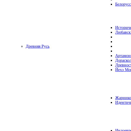
Белорусс
Историч
Любавск
Древняя Русь
Артамон
Дораско
Древнос
Йехэ Мо
Жарнико
Идентич
Индоевр