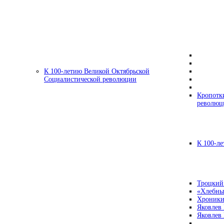
К 100-летию Великой Октябрьской
Социалистической революции
Кропотк
революц
К 100-ле
Троцкий
«Хлебны
Хроники
Яковлев
Яковлев 