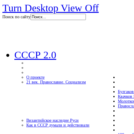
Turn Desktop View Off
Поиск по сайту
СССР 2.0
О проекте
21 век. Православие. Социализм
Булгаков
Квачков 
Молотко
Правосл
Византийское наследие Руси
Как в СССР думали и действовали