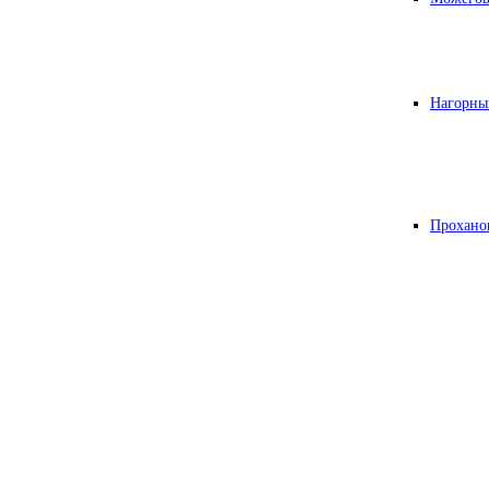
Нагорны
Прохано