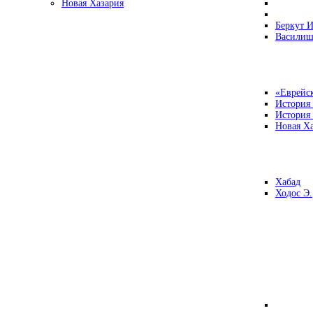
Новая Хазария
Беркут И
Василиш
«Еврейск
История
История
Новая Ха
Хабад
Ходос Э.