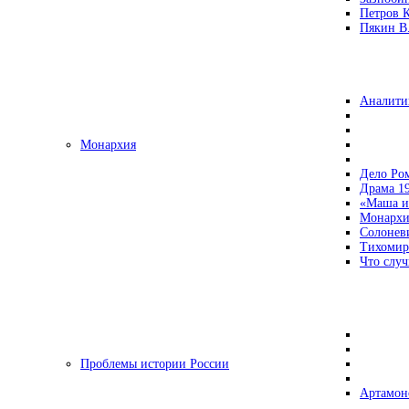
Петров 
Пякин В.
Аналити
Монархия
Дело Ро
Драма 19
«Маша и
Монархи
Солонев
Тихомир
Что случ
Проблемы истории России
Артамон