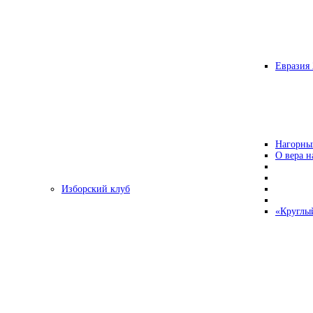
Евразия 
Нагорны
О вера н
Изборский клуб
«Круглы