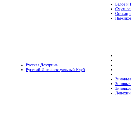
Белое и 
Смутное
Операци
Пыжиков
Русская Доктрина
Русский Интеллектуальный Клуб
Зиновьев
Зиновьев
Зиновьев
Лепехин