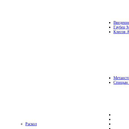
Введени
Гаубец 
Клесов А
Метаисто
Спицын
Раскол