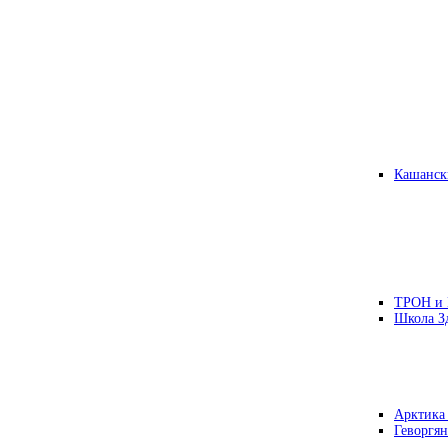
Кашанск
ТРОН и
Школа З
Арктика
Геворгян