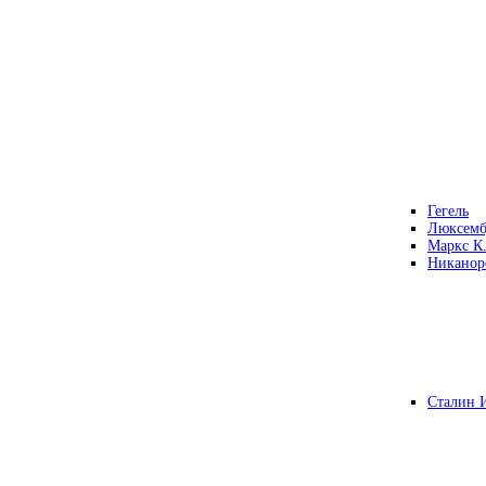
Гегель
Люксемб
Маркс К
Никанор
Сталин 