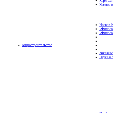
Карл Са
Космос и
Носков 
«Филосо
«Философ
Миростроительство
Зигелевс
Наука и 