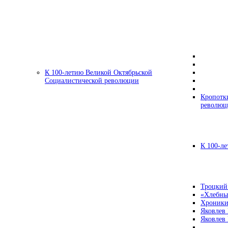
К 100-летию Великой Октябрьской
Социалистической революции
Кропотк
революц
К 100-ле
Троцкий
«Хлебны
Хроники
Яковлев
Яковлев 