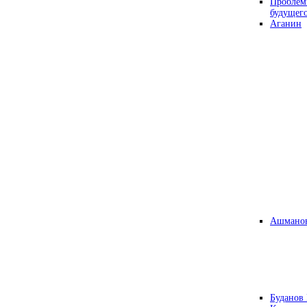
Проблем
будущег
Аганин
Ашманов
Буданов 