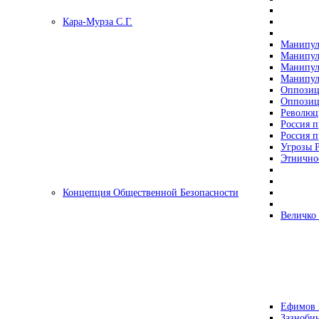
Кара-Мурза С.Г.
Манипул
Манипул
Манипул
Манипул
Оппозиц
Оппозиц
Революц
Россия п
Россия п
Угрозы Р
Этнично
Концепция Общественной Безопасности
Величко
Ефимов 
Зазнобин