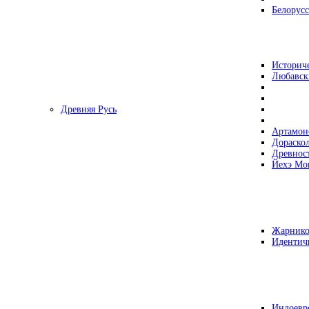
Белорусс
Историч
Любавск
Древняя Русь
Артамон
Дораско
Древнос
Йехэ Мо
Жарнико
Идентич
Индоевр