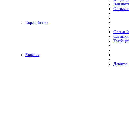
Неизвес
О язычес
Евразийство
Статьи 2
Савицки
Трубецк
Евразия
Девятов 