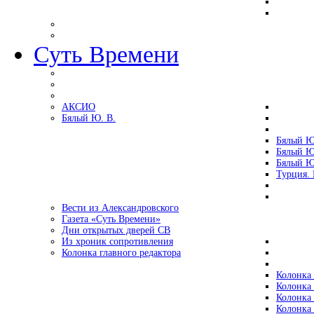
Суть Времени
АКСИО
Бялый Ю. В.
Бялый Ю
Бялый Ю
Бялый Ю
Турция.
Вести из Александровского
Газета «Суть Времени»
Дни открытых дверей СВ
Из хроник сопротивления
Колонка главного редактора
Колонка 
Колонка 
Колонка 
Колонка 