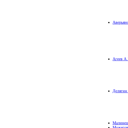
Аверьяно
Агеев А.
Делягин 
Малинец
Можегов