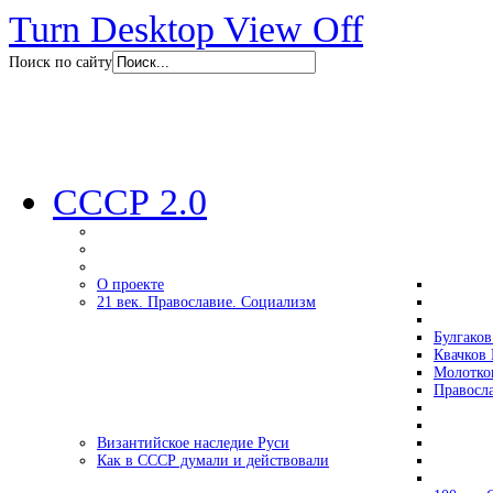
Turn Desktop View Off
Поиск по сайту
СССР 2.0
О проекте
21 век. Православие. Социализм
Булгаков
Квачков 
Молотко
Правосл
Византийское наследие Руси
Как в СССР думали и действовали