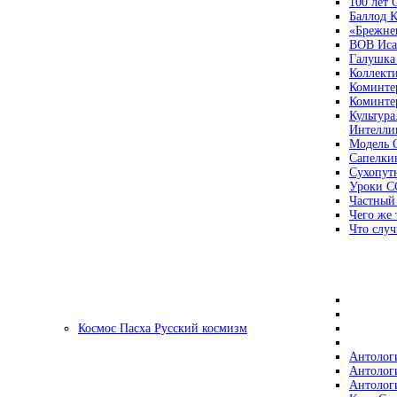
100 лет
Баллод К
«Брежне
ВОВ Иса
Галушка
Коллект
Коминте
Коминте
Культура
Интеллиг
Модель 
Сапелки
Сухопут
Уроки С
Частный
Чего же 
Что случ
Космос Пасха Русский космизм
Антолог
Антолог
Антолог