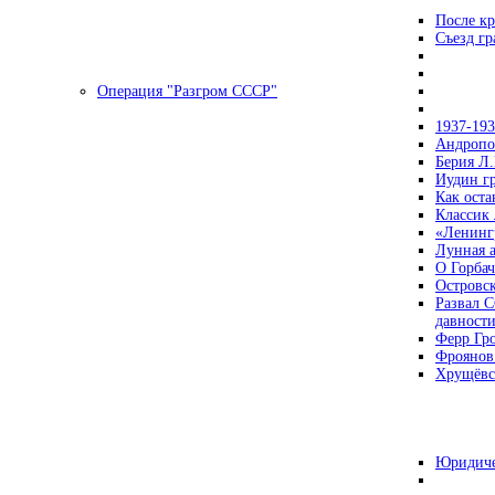
После кр
Съезд г
Операция "Разгром СССР"
1937-19
Андропов
Берия Л.
Иудин гр
Как ост
Классик
«Ленинг
Лунная 
О Горбач
Островс
Развал С
давност
Ферр Гр
Фроянов
Хрущёвск
Юридиче