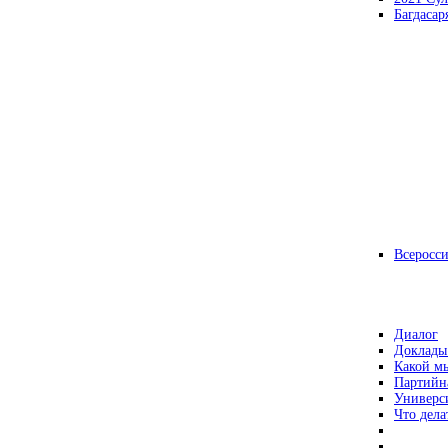
Багдасар
Всеросс
Диалог
Доклады
Какой мы
Партийн
Универс
Что дела