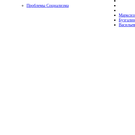
Проблемы Социализма
Марксизм
Бузгалин
Васильев