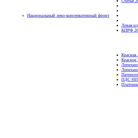
Статьи 2
Национальный лево-консервативный фронт
Левая ид
КПРФ 2
Красная 
Красное
Лепехин
Лепехин
Патриот
ПДС НП
Платошк