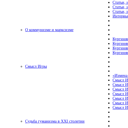
Статьи, 
Статьи, 
Статьи, 
Интервью
О коммунизме и марксизме
Кургинян
Кургинян
Кургинян
Кургинян
Смысл Игры
«Измена
Смысл И
Смысл И
Смысл И
Смысл И
Смысл И
Смысл И
Смысл И
Судьба гуманизма в XXI столетии