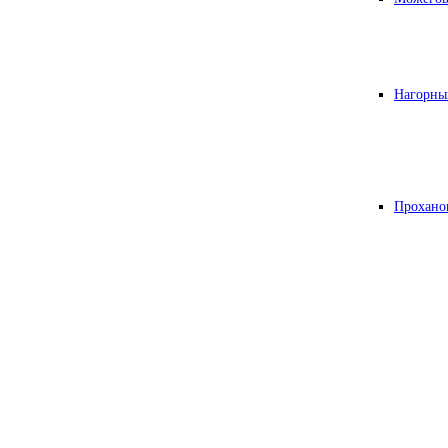
Нагорны
Прохано