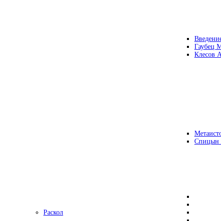
Введени
Гаубец 
Клесов А
Метаисто
Спицын
Раскол