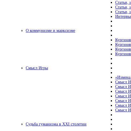
Статьи, 
Статьи, 
Статьи, 
Интервью
О коммунизме и марксизме
Кургинян
Кургинян
Кургинян
Кургинян
Смысл Игры
«Измена
Смысл И
Смысл И
Смысл И
Смысл И
Смысл И
Смысл И
Смысл И
Судьба гуманизма в XXI столетии