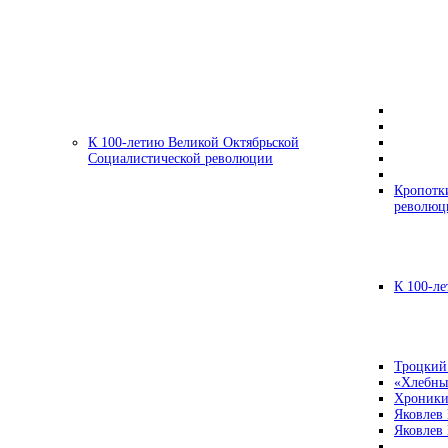
К 100-летию Великой Октябрьской
Социалистической революции
Кропотк
революц
К 100-ле
Троцкий
«Хлебны
Хроники
Яковлев
Яковлев 