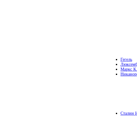
Гегель
Люксемб
Маркс К
Никанор
Сталин 