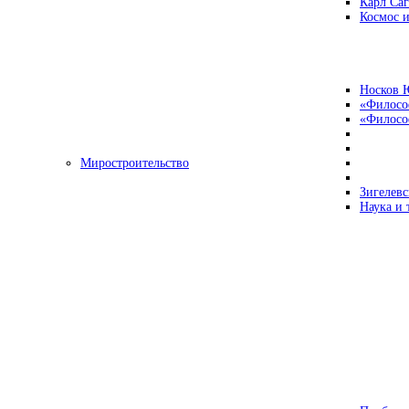
Карл Са
Космос и
Носков 
«Филосо
«Философ
Миростроительство
Зигелевс
Наука и 