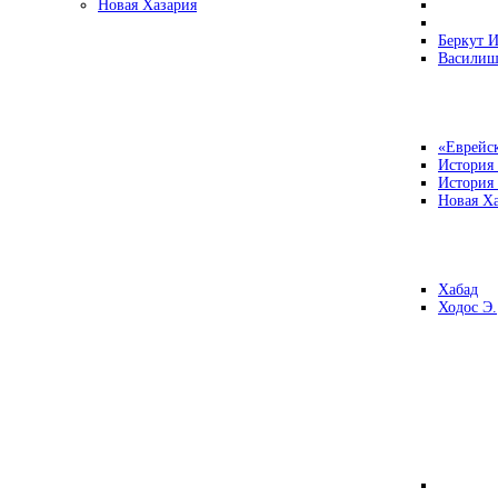
Новая Хазария
Беркут И
Василиш
«Еврейск
История
История
Новая Ха
Хабад
Ходос Э.