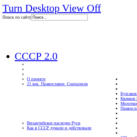
Turn Desktop View Off
Поиск по сайту
СССР 2.0
О проекте
21 век. Православие. Социализм
Булгаков
Квачков 
Молотко
Правосл
Византийское наследие Руси
Как в СССР думали и действовали