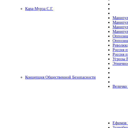
Кара-Мурза С.Г.
Манипул
Манипул
Манипул
Манипул
Оппозиц
Оппозиц
Революц
Россия п
Россия п
Угрозы Р
Этнично
Концепция Общественной Безопасности
Величко
Ефимов 
Зазнобин