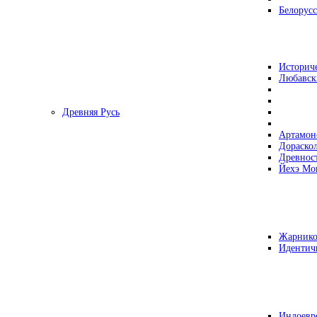
Белорусс
Историч
Любавск
Древняя Русь
Артамон
Дораско
Древнос
Йехэ Мо
Жарнико
Идентич
Индоевр