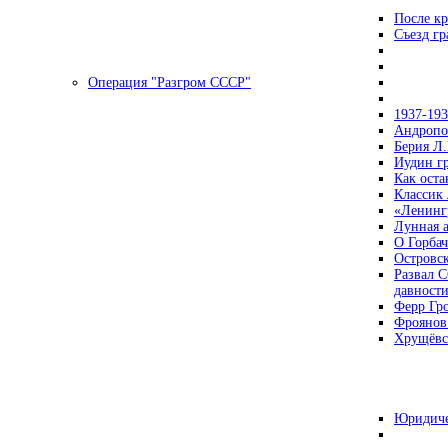
После кр
Съезд г
Операция "Разгром СССР"
1937-19
Андропов
Берия Л.
Иудин гр
Как ост
Классик
«Ленинг
Лунная 
О Горбач
Островс
Развал С
давност
Ферр Гр
Фроянов
Хрущёвск
Юридиче