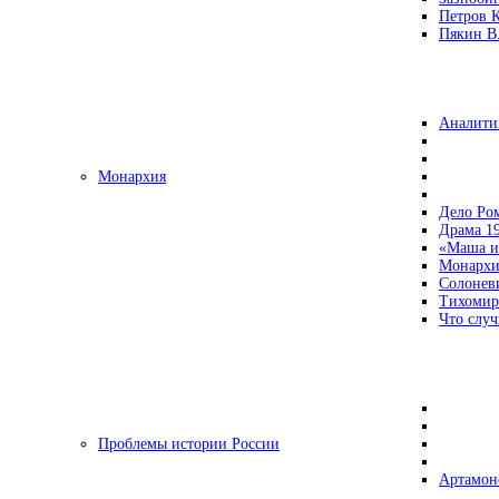
Петров 
Пякин В.
Аналити
Монархия
Дело Ро
Драма 19
«Маша и
Монархи
Солонев
Тихомир
Что случ
Проблемы истории России
Артамон