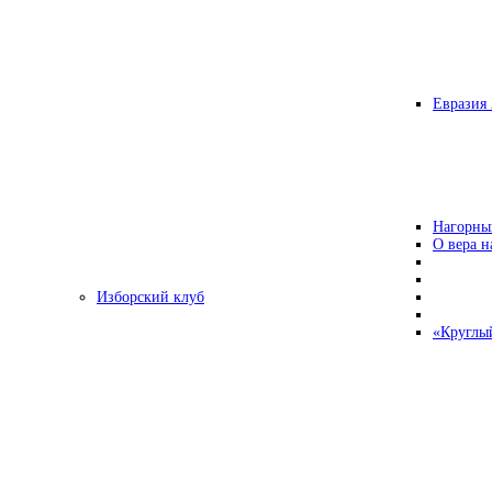
Евразия 
Нагорны
О вера н
Изборский клуб
«Круглы