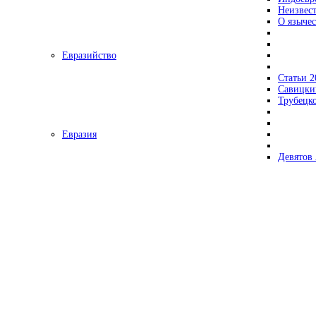
Неизвес
О язычес
Евразийство
Статьи 2
Савицки
Трубецк
Евразия
Девятов 