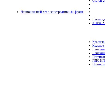
Статьи 2
Национальный лево-консервативный фронт
Левая ид
КПРФ 2
Красная 
Красное
Лепехин
Лепехин
Патриот
ПДС НП
Платошк