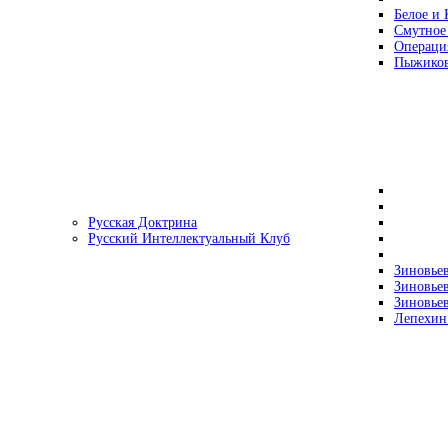
Белое и 
Смутное
Операци
Пыжиков
Русская Доктрина
Русский Интеллектуальный Клуб
Зиновьев
Зиновьев
Зиновьев
Лепехин