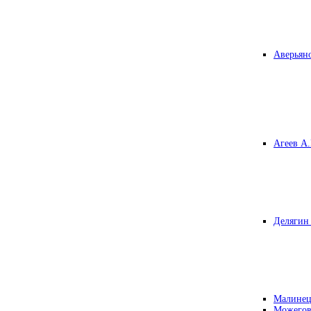
Аверьяно
Агеев А.
Делягин 
Малинец
Можегов