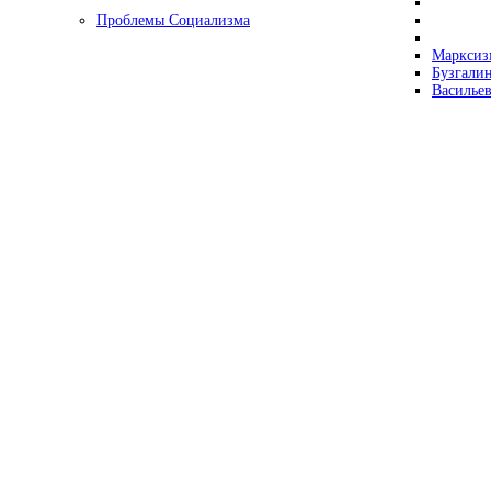
Проблемы Социализма
Марксизм
Бузгалин
Васильев