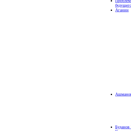
Проблем
будущег
Аганин
Ашманов
Буданов 