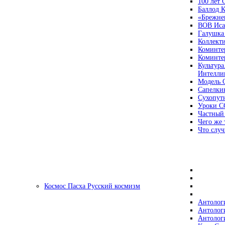
100 лет
Баллод К
«Брежне
ВОВ Иса
Галушка
Коллект
Коминте
Коминте
Культура
Интеллиг
Модель 
Сапелки
Сухопут
Уроки С
Частный
Чего же 
Что случ
Космос Пасха Русский космизм
Антолог
Антолог
Антолог