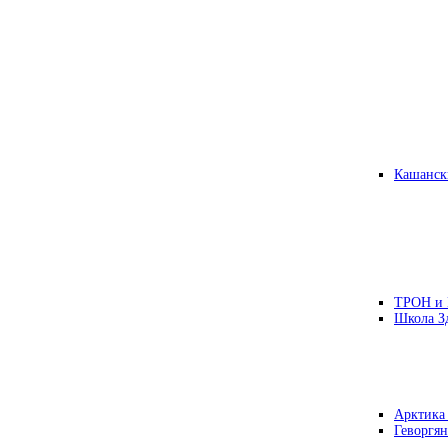
Кашанск
ТРОН и
Школа З
Арктика
Геворгян