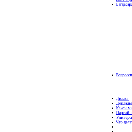
Багдасар
Всеросс
Диалог
Доклады
Какой мы
Партийн
Универс
Что дела