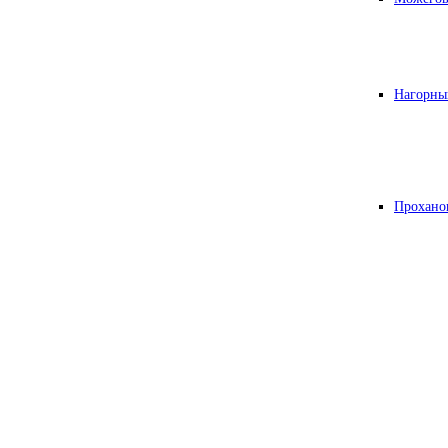
Нагорны
Прохано