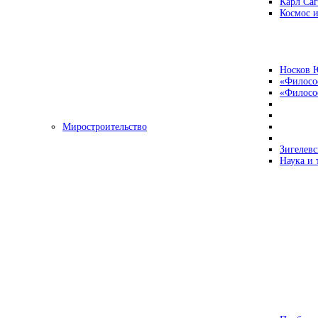
Карл Са
Космос и
Носков 
«Филосо
«Философ
Миростроительство
Зигелевс
Наука и 