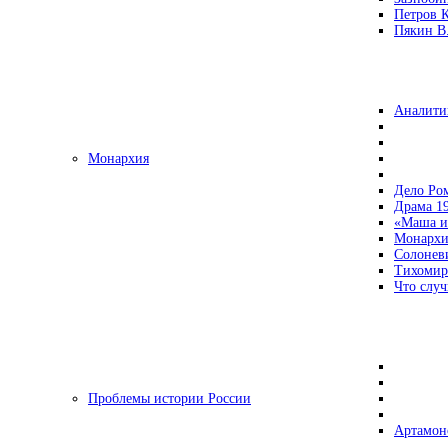
Петров 
Пякин В.
Аналити
Монархия
Дело Ро
Драма 19
«Маша и
Монархи
Солонев
Тихомир
Что случ
Проблемы истории России
Артамон