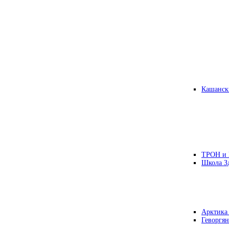
Кашанск
ТРОН и
Школа З
Арктика
Геворгян