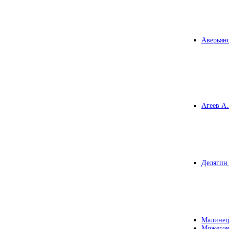
Аверьяно
Агеев А.
Делягин 
Малинец
Можегов