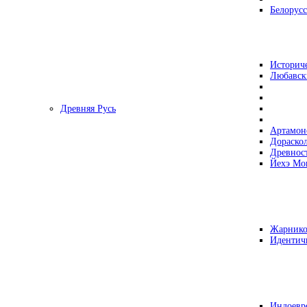
Белорусс
Историч
Любавск
Древняя Русь
Артамон
Дораско
Древнос
Йехэ Мо
Жарнико
Идентич
Индоевр