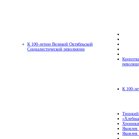
К 100-летию Великой Октябрьской
Социалистической революции
Кропотк
революц
К 100-ле
Троцкий
«Хлебны
Хроники
Яковлев
Яковлев 