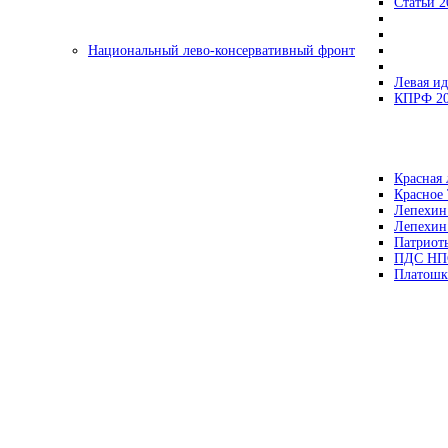
Статьи 2
Национальный лево-консервативный фронт
Левая ид
КПРФ 2
Красная 
Красное
Лепехин
Лепехин
Патриот
ПДС НП
Платошк