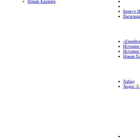
Новая Хазария
Беркут И
Василиш
«Еврейск
История
История
Новая Ха
Хабад
Ходос Э.