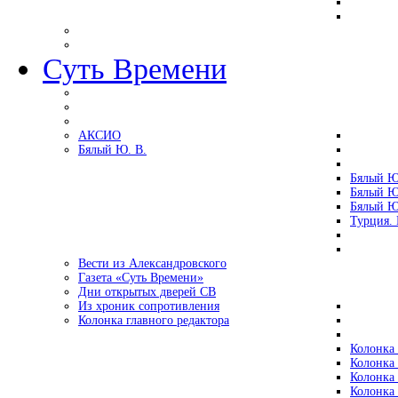
Суть Времени
АКСИО
Бялый Ю. В.
Бялый Ю
Бялый Ю
Бялый Ю
Турция.
Вести из Александровского
Газета «Суть Времени»
Дни открытых дверей СВ
Из хроник сопротивления
Колонка главного редактора
Колонка 
Колонка 
Колонка 
Колонка 