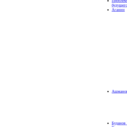
Проблем
будущег
Аганин
Ашманов
Буданов 