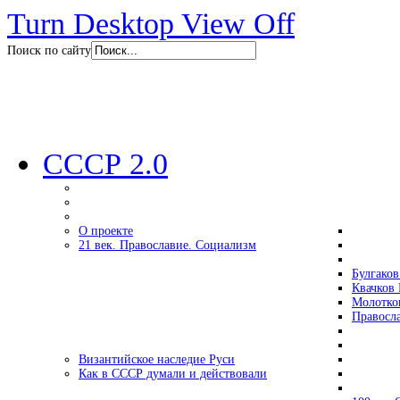
Turn Desktop View Off
Поиск по сайту
СССР 2.0
О проекте
21 век. Православие. Социализм
Булгаков
Квачков 
Молотко
Правосл
Византийское наследие Руси
Как в СССР думали и действовали