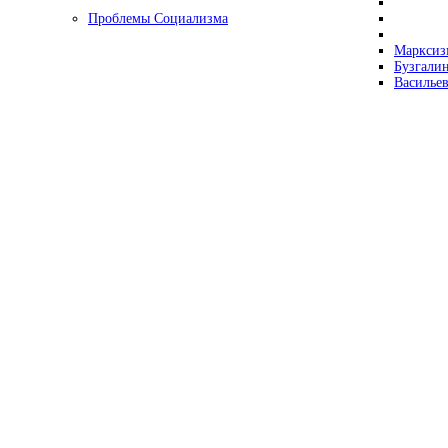
Проблемы Социализма
Марксизм
Бузгалин
Васильев