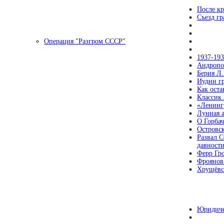
После кр
Съезд г
Операция "Разгром СССР"
1937-19
Андропов
Берия Л.
Иудин гр
Как ост
Классик
«Ленинг
Лунная 
О Горбач
Островс
Развал С
давност
Ферр Гр
Фроянов
Хрущёвск
Юридиче