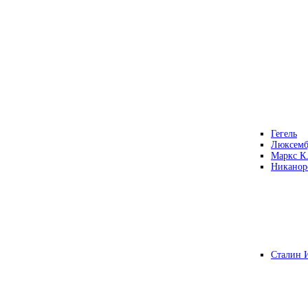
Гегель
Люксемб
Маркс К
Никанор
Сталин 