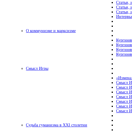
Статьи, 
Статьи, 
Статьи, 
Интервью
О коммунизме и марксизме
Кургинян
Кургинян
Кургинян
Кургинян
Смысл Игры
«Измена
Смысл И
Смысл И
Смысл И
Смысл И
Смысл И
Смысл И
Смысл И
Судьба гуманизма в XXI столетии