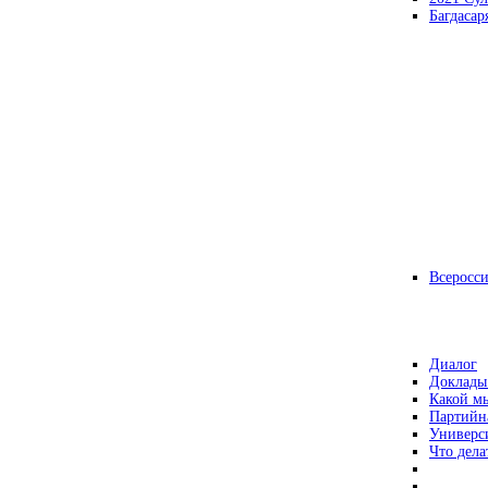
Багдасар
Всеросс
Диалог
Доклады
Какой мы
Партийн
Универс
Что дела