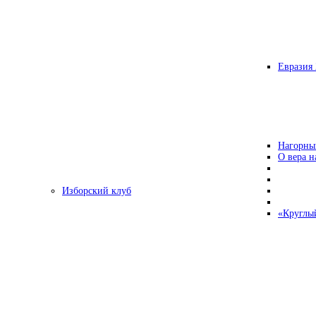
Евразия 
Нагорны
О вера н
Изборский клуб
«Круглы