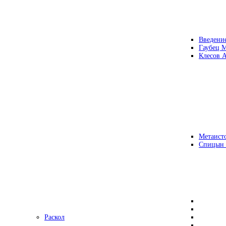
Введени
Гаубец 
Клесов А
Метаисто
Спицын
Раскол