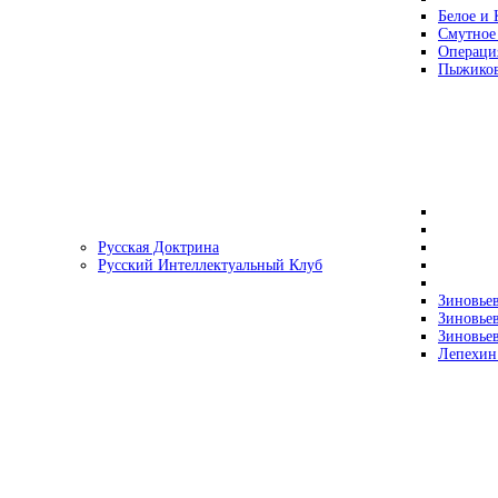
Белое и 
Смутное
Операци
Пыжиков
Русская Доктрина
Русский Интеллектуальный Клуб
Зиновьев
Зиновьев
Зиновьев
Лепехин