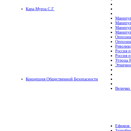
Кара-Мурза С.Г.
Манипул
Манипул
Манипул
Манипул
Оппозиц
Оппозиц
Революц
Россия п
Россия п
Угрозы Р
Этнично
Концепция Общественной Безопасности
Величко
Ефимов 
Зазнобин