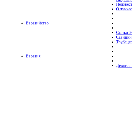
Неизвес
О язычес
Евразийство
Статьи 2
Савицки
Трубецк
Евразия
Девятов 