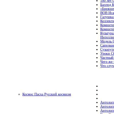
100 лет
Баллод К
«Брежне
ВОВ Иса
Галушка
Коллект
Коминте
Коминте
Культура
Интеллиг
Модель 
Сапелки
Сухопут
Уроки С
Частный
Чего же 
Что случ
Космос Пасха Русский космизм
Антолог
Антолог
Антолог