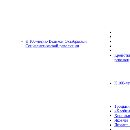
К 100-летию Великой Октябрьской
Социалистической революции
Кропотк
революц
К 100-ле
Троцкий
«Хлебны
Хроники
Яковлев
Яковлев 