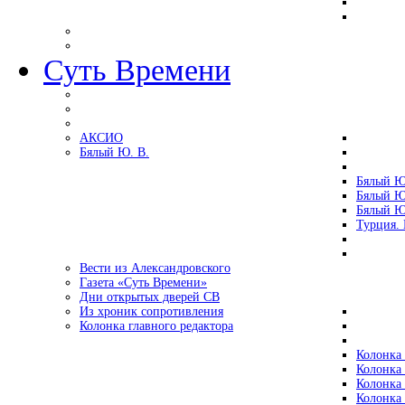
Суть Времени
АКСИО
Бялый Ю. В.
Бялый Ю
Бялый Ю
Бялый Ю
Турция.
Вести из Александровского
Газета «Суть Времени»
Дни открытых дверей СВ
Из хроник сопротивления
Колонка главного редактора
Колонка 
Колонка 
Колонка 
Колонка 