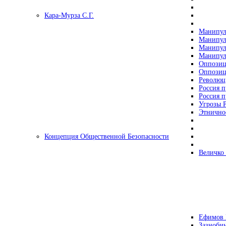
Кара-Мурза С.Г.
Манипул
Манипул
Манипул
Манипул
Оппозиц
Оппозиц
Революц
Россия п
Россия п
Угрозы Р
Этнично
Концепция Общественной Безопасности
Величко
Ефимов 
Зазнобин