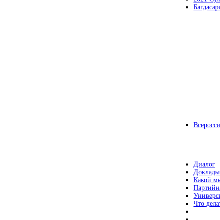
Багдасар
Всеросс
Диалог
Доклады
Какой мы
Партийн
Универс
Что дела