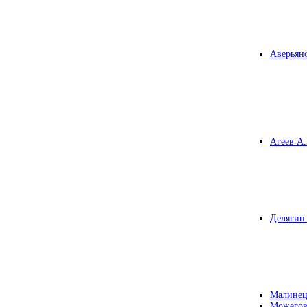
Аверьяно
Агеев А.
Делягин 
Малинец
Можегов