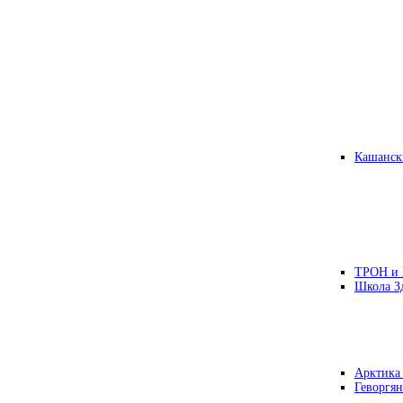
Кашанск
ТРОН и
Школа З
Арктика
Геворгян