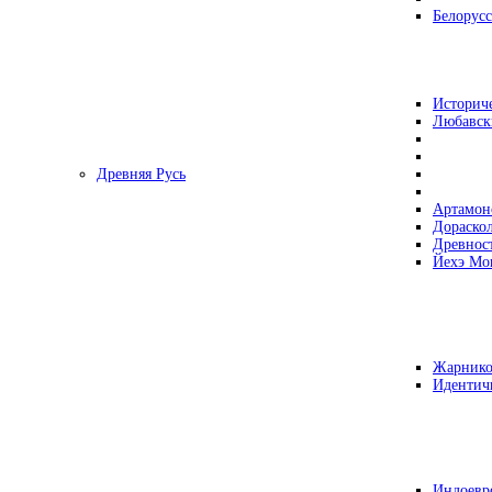
Белорусс
Историч
Любавск
Древняя Русь
Артамон
Дораско
Древнос
Йехэ Мо
Жарнико
Идентич
Индоевр