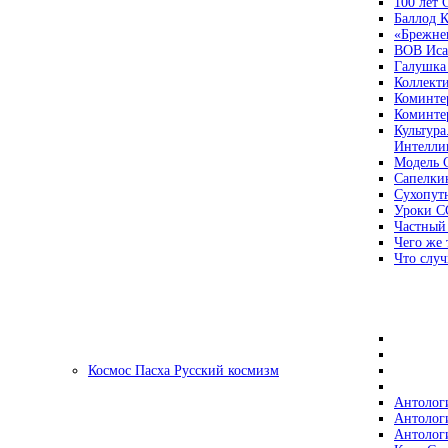
100 лет
Баллод К
«Брежне
ВОВ Иса
Галушка
Коллект
Коминте
Коминте
Культура
Интеллиг
Модель 
Сапелки
Сухопут
Уроки С
Частный
Чего же 
Что случ
Космос Пасха Русский космизм
Антолог
Антолог
Антолог