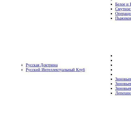
Белое и 
Смутное
Операци
Пыжиков
Русская Доктрина
Русский Интеллектуальный Клуб
Зиновьев
Зиновьев
Зиновьев
Лепехин