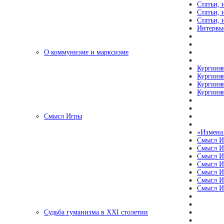
Статьи, 
Статьи, 
Статьи, 
Интервью
О коммунизме и марксизме
Кургинян
Кургинян
Кургинян
Кургинян
Смысл Игры
«Измена
Смысл И
Смысл И
Смысл И
Смысл И
Смысл И
Смысл И
Смысл И
Судьба гуманизма в XXI столетии