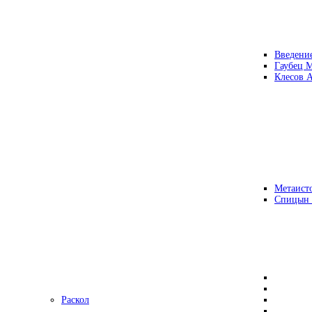
Введени
Гаубец 
Клесов А
Метаисто
Спицын
Раскол