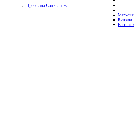
Проблемы Социализма
Марксизм
Бузгалин
Васильев