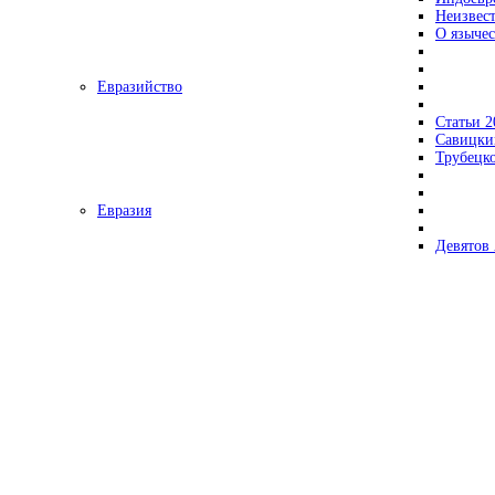
Неизвес
О язычес
Евразийство
Статьи 2
Савицки
Трубецк
Евразия
Девятов 