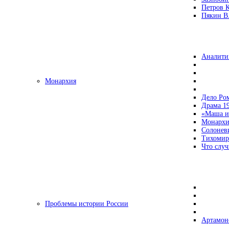
Петров 
Пякин В.
Аналити
Монархия
Дело Ро
Драма 19
«Маша и
Монархи
Солонев
Тихомир
Что случ
Проблемы истории России
Артамон