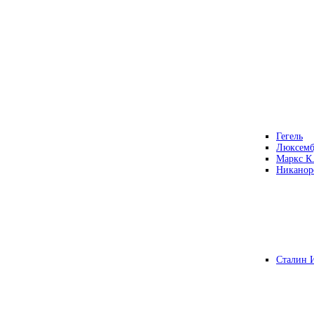
Гегель
Люксемб
Маркс К
Никанор
Сталин 