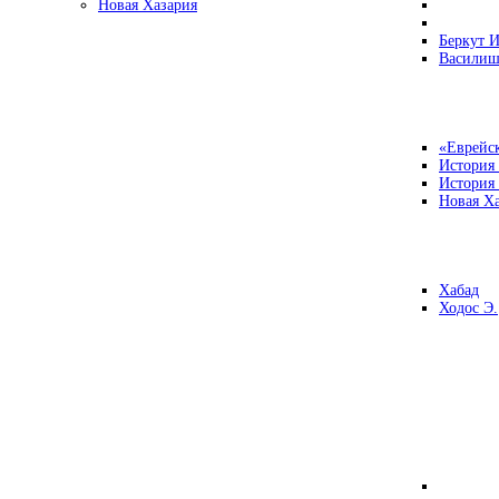
Новая Хазария
Беркут И
Василиш
«Еврейск
История
История
Новая Ха
Хабад
Ходос Э.