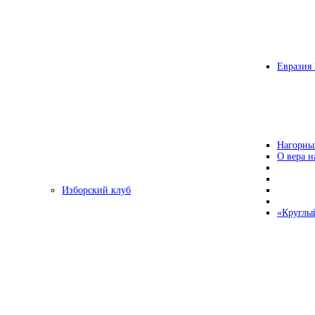
Евразия 
Нагорны
О вера н
Изборский клуб
«Круглы