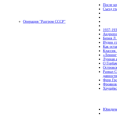
После кр
Съезд г
Операция "Разгром СССР"
1937-19
Андропов
Берия Л.
Иудин гр
Как ост
Классик
«Ленинг
Лунная 
О Горбач
Островс
Развал С
давност
Ферр Гр
Фроянов
Хрущёвск
Юридиче