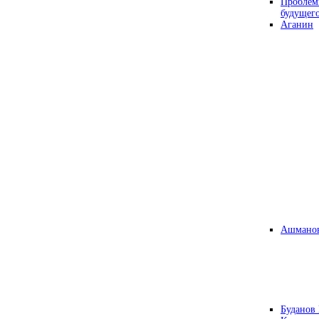
Проблем
будущег
Аганин
Ашманов
Буданов 