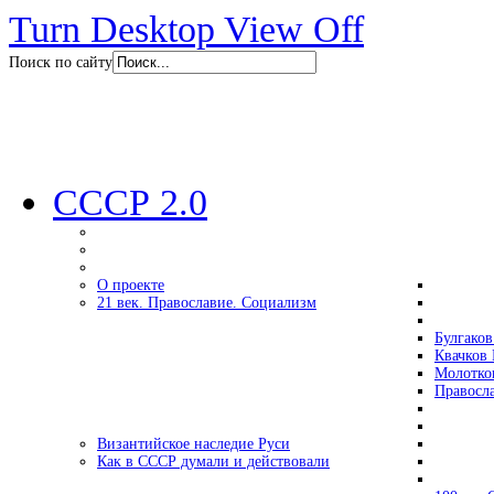
Turn Desktop View Off
Поиск по сайту
СССР 2.0
О проекте
21 век. Православие. Социализм
Булгаков
Квачков 
Молотко
Правосл
Византийское наследие Руси
Как в СССР думали и действовали