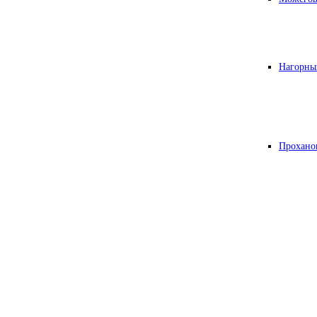
Нагорны
Прохано