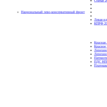
Статьи 2
Национальный лево-консервативный фронт
Левая ид
КПРФ 2
Красная 
Красное
Лепехин
Лепехин
Патриот
ПДС НП
Платошк