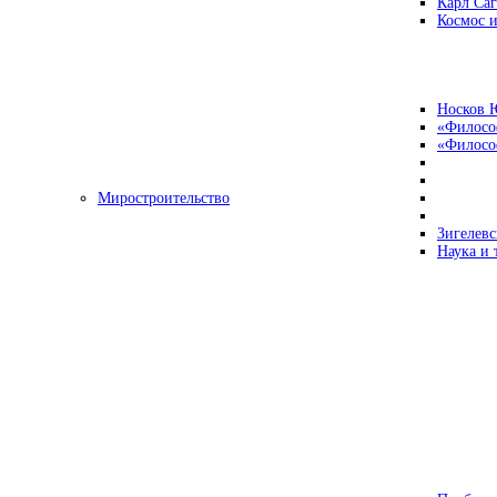
Карл Са
Космос и
Носков 
«Филосо
«Философ
Миростроительство
Зигелевс
Наука и 