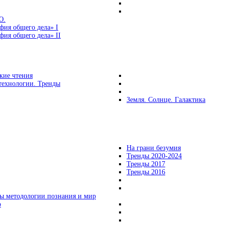
Ю.
фия общего дела» I
ия общего дела» II
кие чтения
технологии. Тренды
Земля. Солнце. Галактика
На грани безумия
Тренды 2020-2024
Тренды 2017
Тренды 2016
ы методологии познания и мир
о