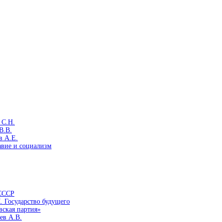
 С.Н.
В.В.
в А.Е.
авие и социализм
 СССР
. Государство будущего
вская партия»
ев А.В.