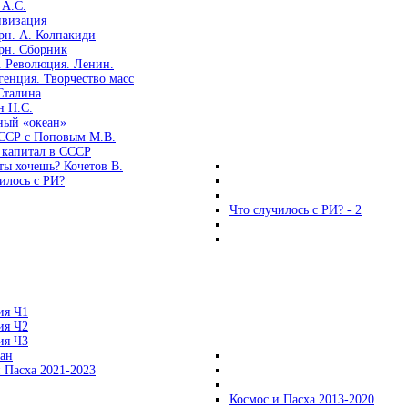
 А.С.
ивизация
рн. А. Колпакиди
рн. Сборник
. Революция. Ленин.
енция. Творчество масс
Сталина
н Н.С.
ный «океан»
ССР с Поповым М.В.
 капитал в СССР
ты хочешь? Кочетов В.
илось с РИ?
Что случилось с РИ? - 2
ия Ч1
ия Ч2
ия Ч3
ган
 Пасха 2021-2023
Космос и Пасха 2013-2020