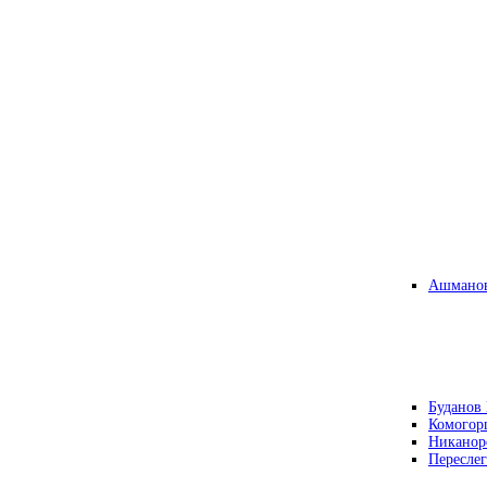
Ашманов
Буданов 
Комогор
Никанор
Переслег