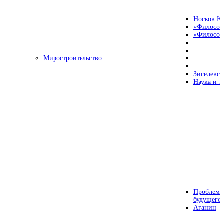
Носков 
«Филосо
«Философ
Миростроительство
Зигелевс
Наука и 
Проблем
будущег
Аганин