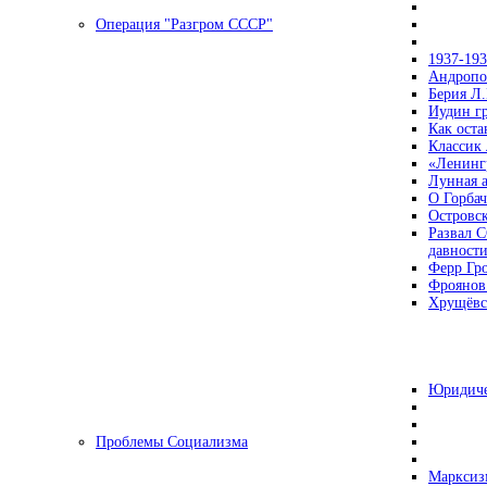
Операция "Разгром СССР"
1937-19
Андропов
Берия Л.
Иудин гр
Как ост
Классик
«Ленинг
Лунная 
О Горбач
Островс
Развал С
давност
Ферр Гр
Фроянов
Хрущёвск
Юридиче
Проблемы Социализма
Марксизм