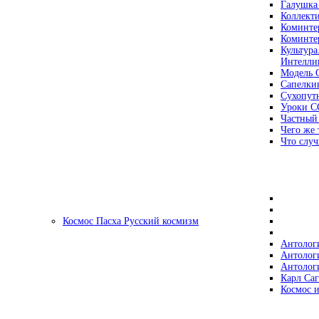
Галушка
Коллект
Коминте
Коминте
Культура
Интеллиг
Модель 
Сапелки
Сухопут
Уроки С
Частный
Чего же 
Что случ
Космос Пасха Русский космизм
Антолог
Антолог
Антолог
Карл Са
Космос и