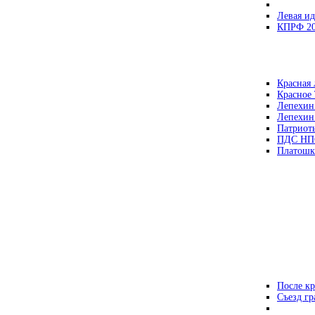
Левая ид
КПРФ 2
Красная 
Красное
Лепехин
Лепехин
Патриот
ПДС НП
Платошк
После кр
Съезд г