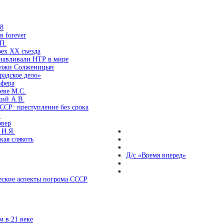
38
 forever
П.
ех ХХ съезда
анавливали НТР в мире
 лжи Солженицын
радское дело»
афера
еве М.С.
кий А.В.
ССР: преступление без срока
и
овер
 И.Я.
ая слякоть
Д/с «Время вперед»
ские аспекты погрома СССР
 в 21 веке