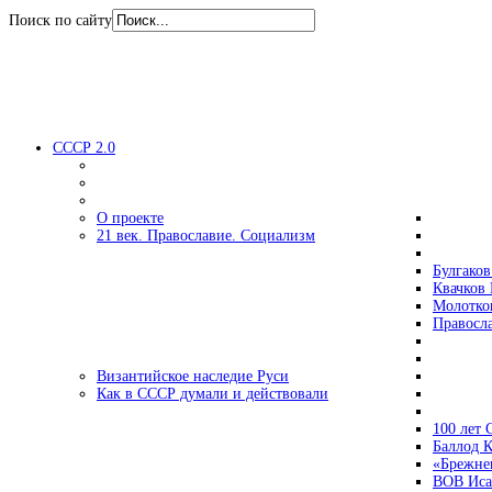
Поиск по сайту
СССР 2.0
О проекте
21 век. Православие. Социализм
Булгаков
Квачков 
Молотко
Правосл
Византийское наследие Руси
Как в СССР думали и действовали
100 лет
Баллод К
«Брежне
ВОВ Иса