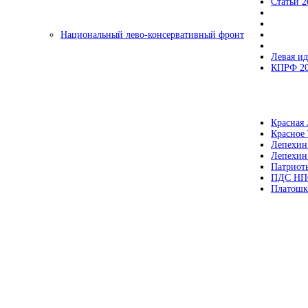
Статьи 2
Национальный лево-консервативный фронт
Левая ид
КПРФ 2
Красная 
Красное
Лепехин
Лепехин
Патриот
ПДС НП
Платошк