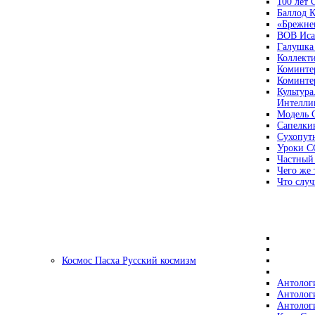
100 лет
Баллод К
«Брежне
ВОВ Иса
Галушка
Коллект
Коминте
Коминте
Культура
Интеллиг
Модель 
Сапелки
Сухопут
Уроки С
Частный
Чего же 
Что случ
Космос Пасха Русский космизм
Антолог
Антолог
Антолог