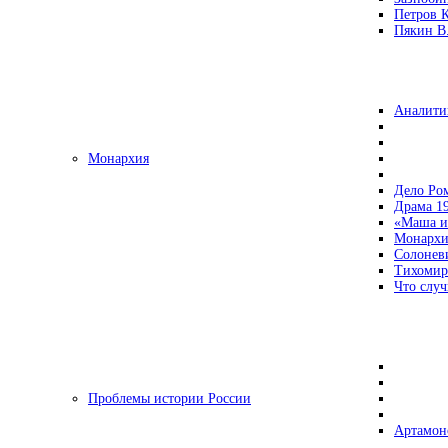
Петров 
Пякин В.
Аналити
Монархия
Дело Ро
Драма 19
«Маша и
Монархи
Солонев
Тихомир
Что случ
Проблемы истории России
Артамон