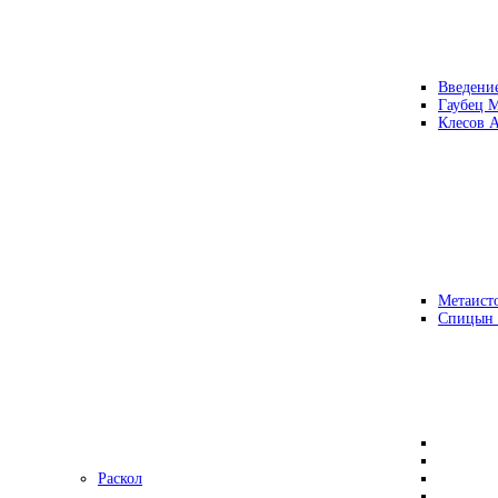
Введени
Гаубец 
Клесов А
Метаисто
Спицын
Раскол