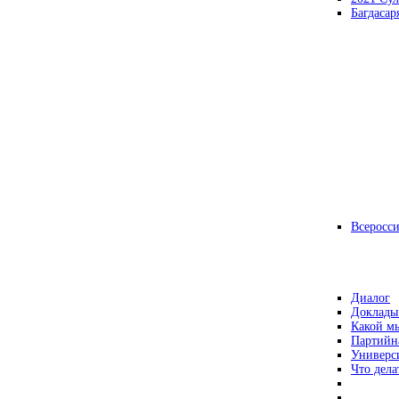
Багдасар
Всеросс
Диалог
Доклады
Какой мы
Партийн
Универс
Что дела