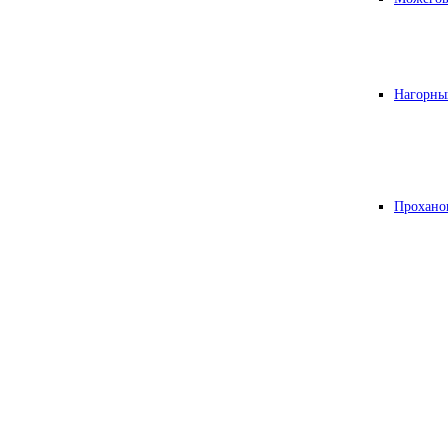
Нагорны
Прохано