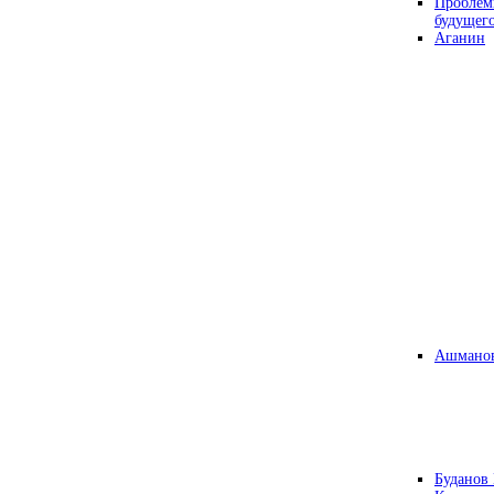
Проблем
будущег
Аганин
Ашманов
Буданов 