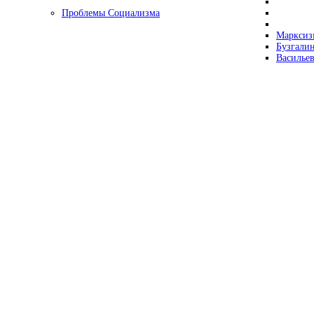
Проблемы Социализма
Марксизм
Бузгалин
Васильев