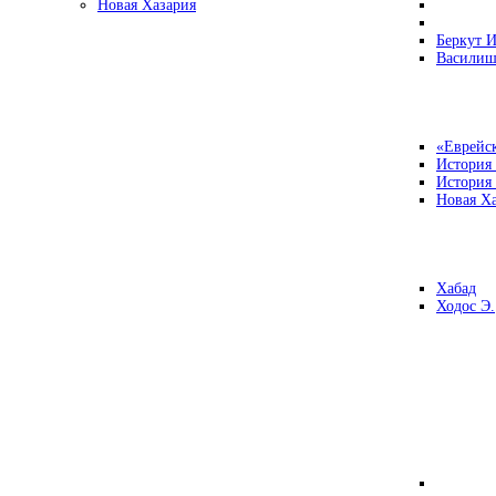
Новая Хазария
Беркут И
Василиш
«Еврейск
История
История
Новая Ха
Хабад
Ходос Э.