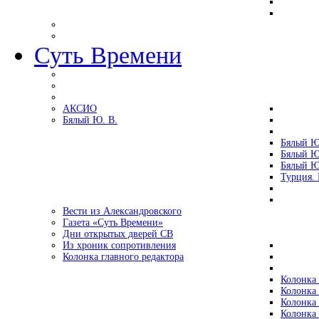
Суть Времени
АКСИО
Бялый Ю. В.
Бялый Ю
Бялый Ю
Бялый Ю
Турция.
Вести из Александровского
Газета «Суть Времени»
Дни открытых дверей СВ
Из хроник сопротивления
Колонка главного редактора
Колонка 
Колонка 
Колонка 
Колонка 