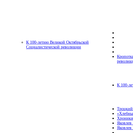
К 100-летию Великой Октябрьской
Социалистической революции
Кропотк
революц
К 100-ле
Троцкий
«Хлебны
Хроники
Яковлев
Яковлев 