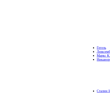
Гегель
Люксемб
Маркс К
Никанор
Сталин 