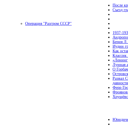
После кр
Съезд г
Операция "Разгром СССР"
1937-19
Андропов
Берия Л.
Иудин гр
Как ост
Классик
«Ленинг
Лунная 
О Горбач
Островс
Развал С
давност
Ферр Гр
Фроянов
Хрущёвск
Юридиче