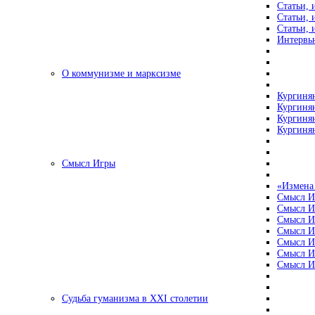
Статьи, 
Статьи, 
Статьи, 
Интервью
О коммунизме и марксизме
Кургинян
Кургинян
Кургинян
Кургинян
Смысл Игры
«Измена
Смысл И
Смысл И
Смысл И
Смысл И
Смысл И
Смысл И
Смысл И
Судьба гуманизма в XXI столетии