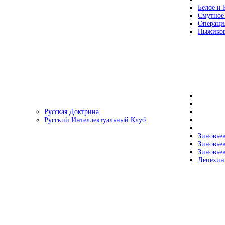
Белое и 
Смутное
Операци
Пыжиков
Русская Доктрина
Русский Интеллектуальный Клуб
Зиновьев
Зиновьев
Зиновьев
Лепехин