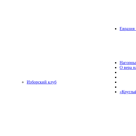
Евразия 
Нагорны
О вера н
Изборский клуб
«Круглы