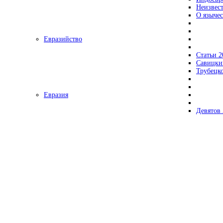
Неизвес
О язычес
Евразийство
Статьи 2
Савицки
Трубецк
Евразия
Девятов 