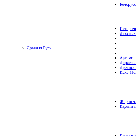
Белорусс
Историч
Любавск
Древняя Русь
Артамон
Дораско
Древнос
Йехэ Мо
Жарнико
Идентич
Индоевр