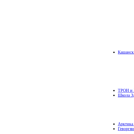
Кашанск
ТРОН и
Школа З
Арктика
Геворгян