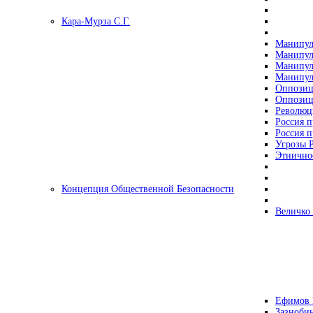
Кара-Мурза С.Г.
Манипул
Манипул
Манипул
Манипул
Оппозиц
Оппозиц
Революц
Россия п
Россия п
Угрозы Р
Этнично
Концепция Общественной Безопасности
Величко
Ефимов 
Зазнобин