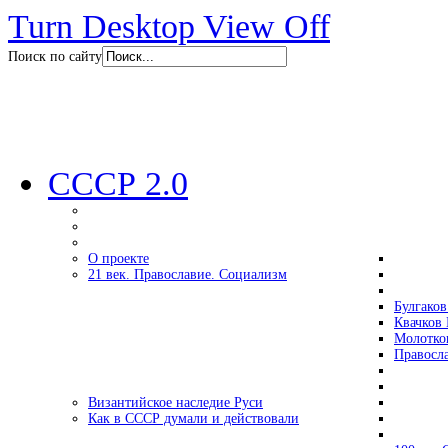
Turn Desktop View Off
Поиск по сайту
СССР 2.0
О проекте
21 век. Православие. Социализм
Булгаков
Квачков 
Молотко
Правосл
Византийское наследие Руси
Как в СССР думали и действовали