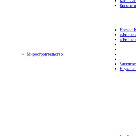
Карл Са
Космос и
Носков 
«Филосо
«Философ
Миростроительство
Зигелевс
Наука и 