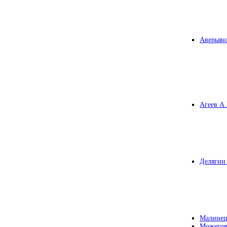
Аверьяно
Агеев А.
Делягин 
Малинец
Можегов