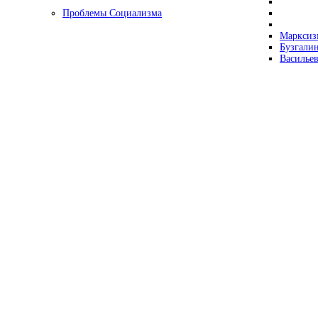
Проблемы Социализма
Марксизм
Бузгалин
Васильев