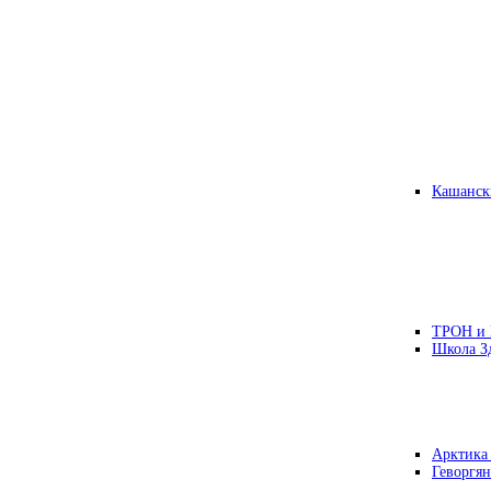
Кашанск
ТРОН и
Школа З
Арктика
Геворгян