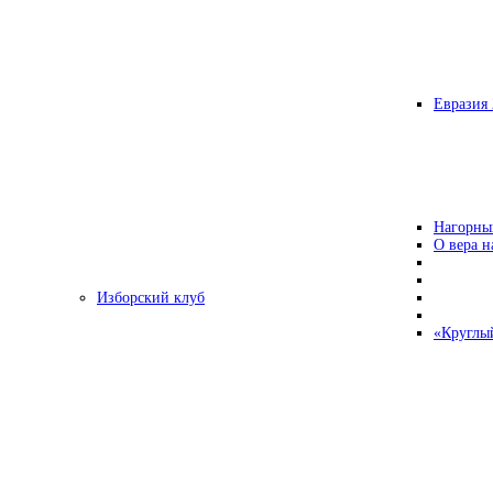
Евразия 
Нагорны
О вера н
Изборский клуб
«Круглы