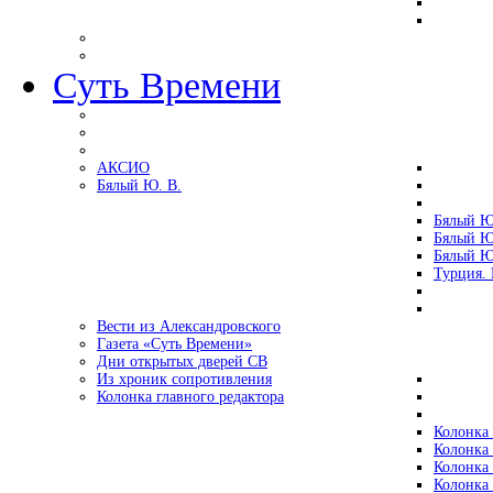
Суть Времени
АКСИО
Бялый Ю. В.
Бялый Ю
Бялый Ю
Бялый Ю
Турция.
Вести из Александровского
Газета «Суть Времени»
Дни открытых дверей СВ
Из хроник сопротивления
Колонка главного редактора
Колонка 
Колонка 
Колонка 
Колонка 