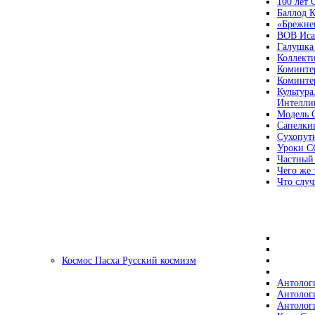
100 лет
Баллод К
«Брежне
ВОВ Иса
Галушка
Коллект
Коминте
Коминте
Культура
Интеллиг
Модель 
Сапелки
Сухопут
Уроки С
Частный
Чего же 
Что случ
Космос Пасха Русский космизм
Антолог
Антолог
Антолог