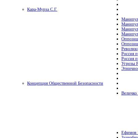
Кара-Мурза С.Г.
Манипул
Манипул
Манипул
Манипул
Оппозиц
Оппозиц
Революц
Россия п
Россия п
Угрозы Р
Этнично
Концепция Общественной Безопасности
Величко
Ефимов 
Зазнобин