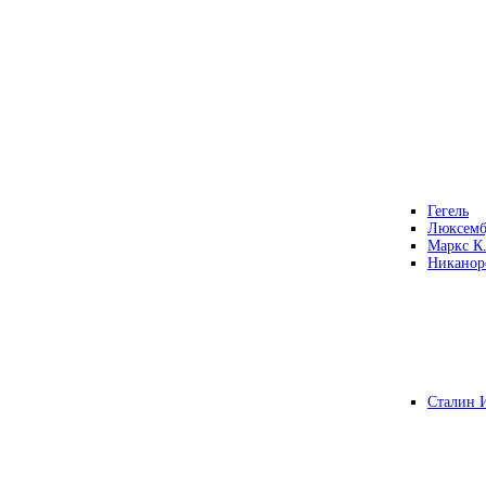
Гегель
Люксемб
Маркс К
Никанор
Сталин 