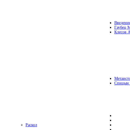
Введени
Гаубец 
Клесов А
Метаисто
Спицын
Раскол