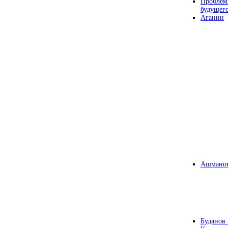
Проблем
будущег
Аганин
Ашманов
Буданов 