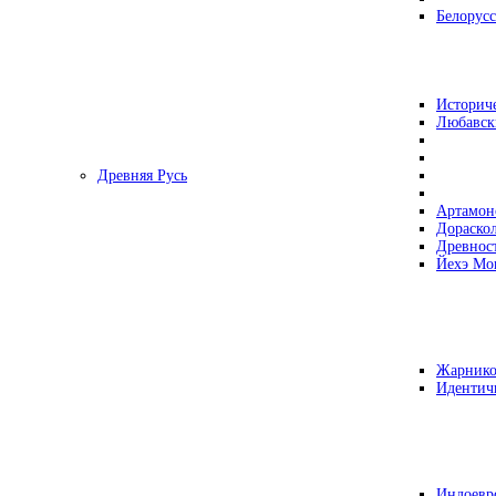
Белорусс
Историч
Любавск
Древняя Русь
Артамон
Дораско
Древнос
Йехэ Мо
Жарнико
Идентич
Индоевр