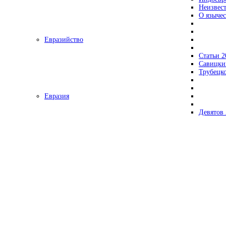
Неизвес
О язычес
Евразийство
Статьи 2
Савицки
Трубецк
Евразия
Девятов 