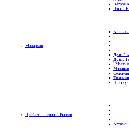
Петров 
Пякин В.
Аналити
Монархия
Дело Ро
Драма 19
«Маша и
Монархи
Солонев
Тихомир
Что случ
Проблемы истории России
Артамон