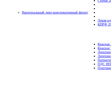
Статьи 2
Национальный лево-консервативный фронт
Левая ид
КПРФ 2
Красная 
Красное
Лепехин
Лепехин
Патриот
ПДС НП
Платошк