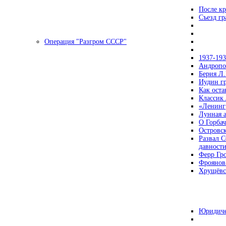
После кр
Съезд г
Операция "Разгром СССР"
1937-19
Андропов
Берия Л.
Иудин гр
Как ост
Классик
«Ленинг
Лунная 
О Горбач
Островс
Развал С
давност
Ферр Гр
Фроянов
Хрущёвск
Юридиче