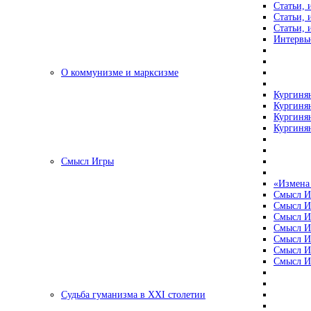
Статьи, 
Статьи, 
Статьи, 
Интервью
О коммунизме и марксизме
Кургинян
Кургинян
Кургинян
Кургинян
Смысл Игры
«Измена
Смысл И
Смысл И
Смысл И
Смысл И
Смысл И
Смысл И
Смысл И
Судьба гуманизма в XXI столетии