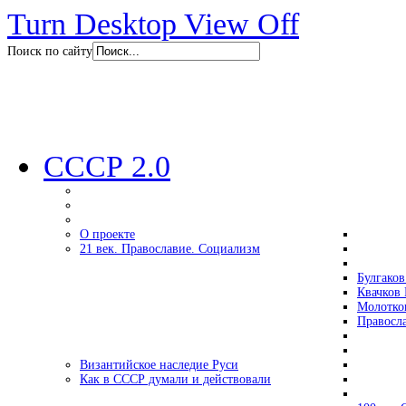
Turn Desktop View Off
Поиск по сайту
СССР 2.0
О проекте
21 век. Православие. Социализм
Булгаков
Квачков 
Молотко
Правосл
Византийское наследие Руси
Как в СССР думали и действовали