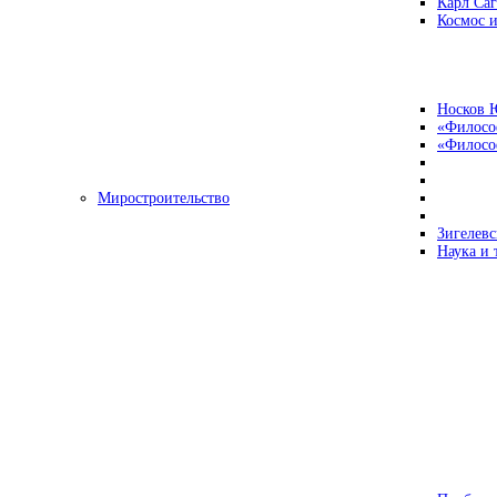
Карл Са
Космос и
Носков 
«Филосо
«Философ
Миростроительство
Зигелевс
Наука и 