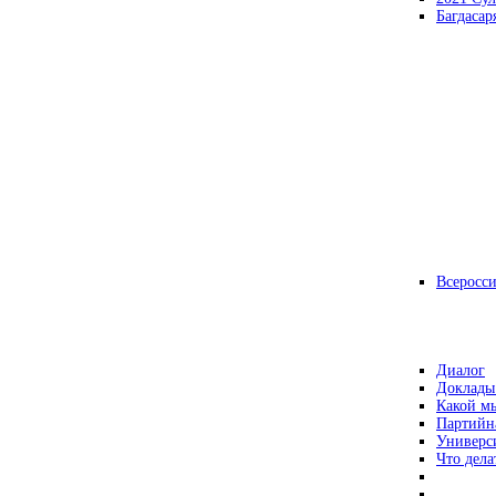
Багдасар
Всеросс
Диалог
Доклады
Какой мы
Партийн
Универс
Что дела