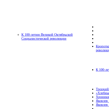
К 100-летию Великой Октябрьской
Социалистической революции
Кропотк
революц
К 100-ле
Троцкий
«Хлебны
Хроники
Яковлев
Яковлев 