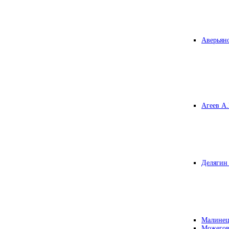
Аверьяно
Агеев А.
Делягин 
Малинец
Можегов