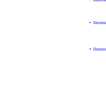
Нагорны
Прохано