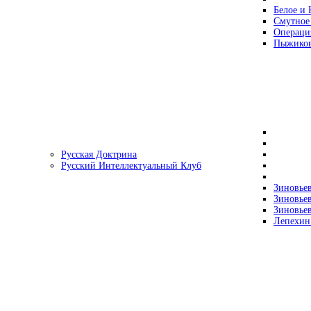
Белое и 
Смутное
Операци
Пыжиков
Русская Доктрина
Русский Интеллектуальный Клуб
Зиновьев
Зиновьев
Зиновьев
Лепехин