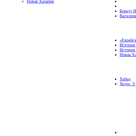
Новая Хазария
Беркут И
Василиш
«Еврейск
История
История
Новая Ха
Хабад
Ходос Э.