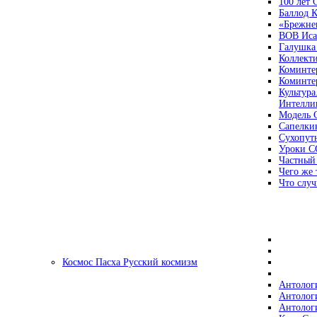
100 лет
Баллод К
«Брежне
ВОВ Иса
Галушка
Коллект
Коминте
Коминте
Культура
Интеллиг
Модель 
Сапелки
Сухопут
Уроки С
Частный
Чего же 
Что случ
Космос Пасха Русский космизм
Антолог
Антолог
Антолог