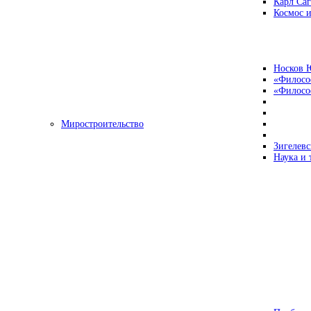
Карл Са
Космос и
Носков 
«Филосо
«Философ
Миростроительство
Зигелевс
Наука и 