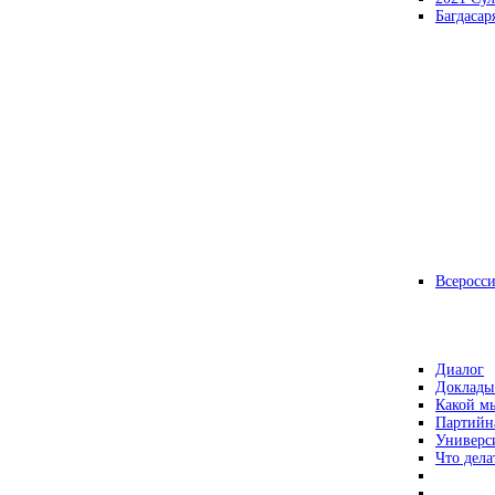
Багдасар
Всеросс
Диалог
Доклады
Какой мы
Партийн
Универс
Что дела