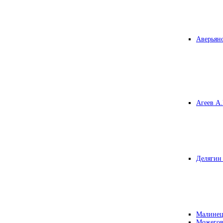
Аверьяно
Агеев А.
Делягин 
Малинец
Можегов