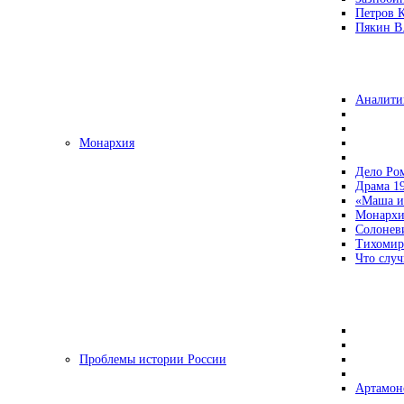
Петров 
Пякин В.
Аналити
Монархия
Дело Ро
Драма 19
«Маша и
Монархи
Солонев
Тихомир
Что случ
Проблемы истории России
Артамон