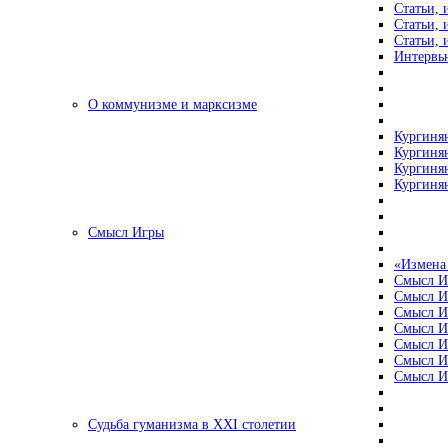
Статьи, 
Статьи, 
Статьи, 
Интервью
О коммунизме и марксизме
Кургинян
Кургинян
Кургинян
Кургинян
Смысл Игры
«Измена
Смысл И
Смысл И
Смысл И
Смысл И
Смысл И
Смысл И
Смысл И
Судьба гуманизма в XXI столетии