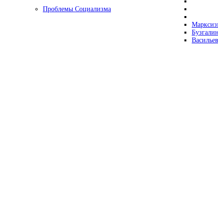
Проблемы Социализма
Марксизм
Бузгалин
Васильев