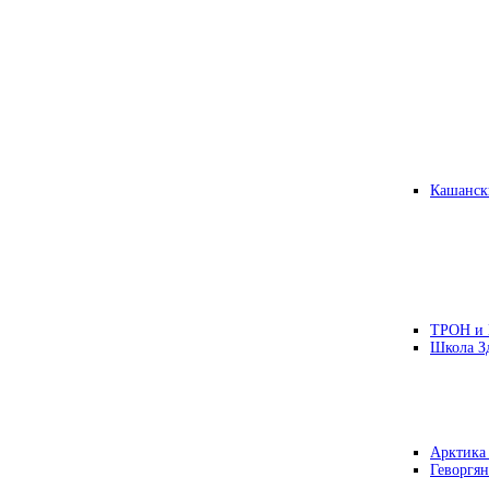
Кашанск
ТРОН и
Школа З
Арктика
Геворгян