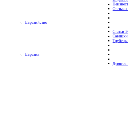
Неизвес
О язычес
Евразийство
Статьи 2
Савицки
Трубецк
Евразия
Девятов 