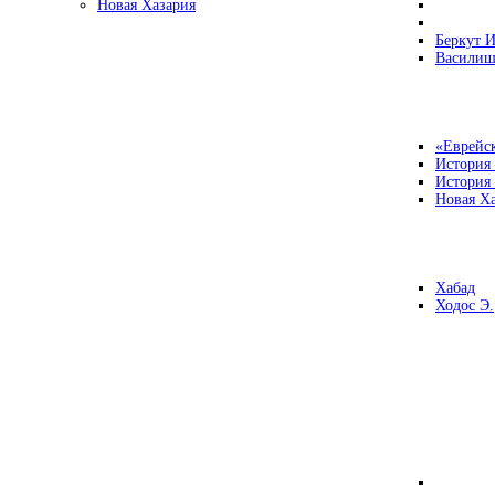
Новая Хазария
Беркут И
Василиш
«Еврейск
История
История
Новая Ха
Хабад
Ходос Э.