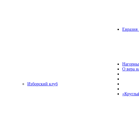
Евразия 
Нагорны
О вера н
Изборский клуб
«Круглы