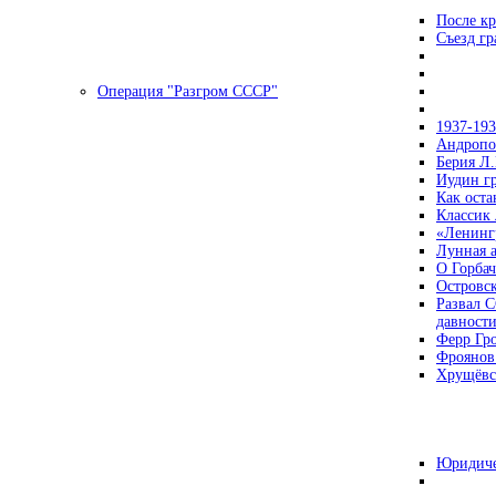
После кр
Съезд г
Операция "Разгром СССР"
1937-19
Андропов
Берия Л.
Иудин гр
Как ост
Классик
«Ленинг
Лунная 
О Горбач
Островс
Развал С
давност
Ферр Гр
Фроянов
Хрущёвск
Юридиче