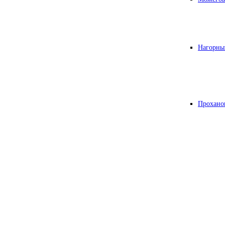
Нагорны
Прохано