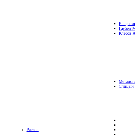
Введени
Гаубец 
Клесов А
Метаисто
Спицын
Раскол