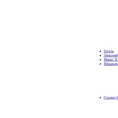
Гегель
Люксемб
Маркс К
Никанор
Сталин 