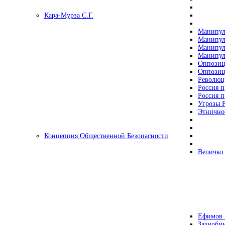
Кара-Мурза С.Г.
Манипул
Манипул
Манипул
Манипул
Оппозиц
Оппозиц
Революц
Россия п
Россия п
Угрозы Р
Этнично
Концепция Общественной Безопасности
Величко
Ефимов 
Зазнобин