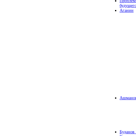
Проблем
будущег
Аганин
Ашманов
Буданов 