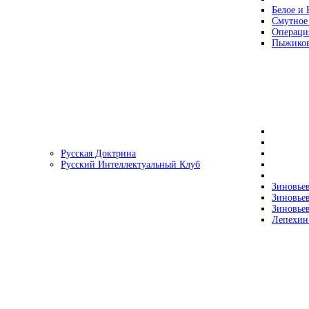
Белое и 
Смутное
Операци
Пыжиков
Русская Доктрина
Русский Интеллектуальный Клуб
Зиновьев
Зиновьев
Зиновьев
Лепехин