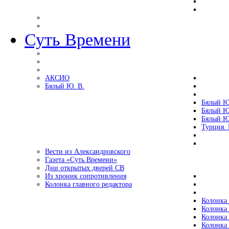
Суть Времени
АКСИО
Бялый Ю. В.
Бялый Ю
Бялый Ю
Бялый Ю
Турция.
Вести из Александровского
Газета «Суть Времени»
Дни открытых дверей СВ
Из хроник сопротивления
Колонка главного редактора
Колонка 
Колонка 
Колонка 
Колонка 