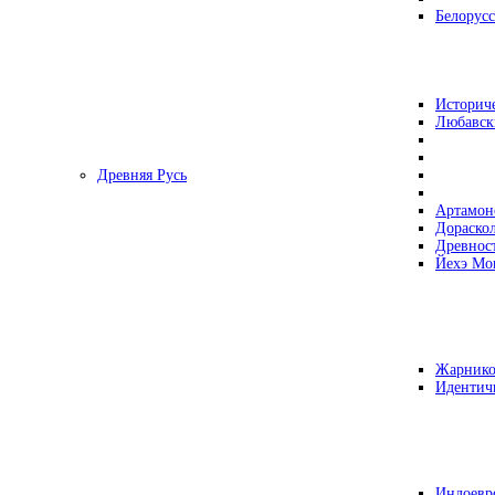
Белорусс
Историч
Любавск
Древняя Русь
Артамон
Дораско
Древнос
Йехэ Мо
Жарнико
Идентич
Индоевр