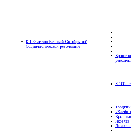
К 100-летию Великой Октябрьской
Социалистической революции
Кропотк
революц
К 100-ле
Троцкий
«Хлебны
Хроники
Яковлев
Яковлев 