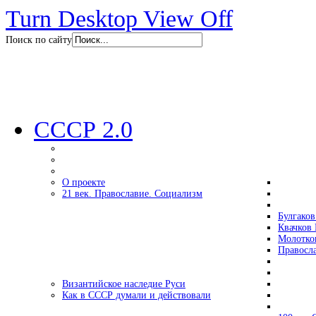
Turn Desktop View Off
Поиск по сайту
СССР 2.0
О проекте
21 век. Православие. Социализм
Булгаков
Квачков 
Молотко
Правосл
Византийское наследие Руси
Как в СССР думали и действовали