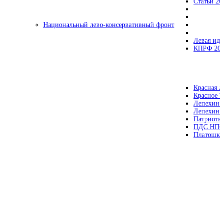
Статьи 2
Национальный лево-консервативный фронт
Левая ид
КПРФ 2
Красная 
Красное
Лепехин
Лепехин
Патриот
ПДС НП
Платошк