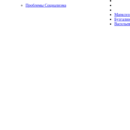
Проблемы Социализма
Марксизм
Бузгалин
Васильев