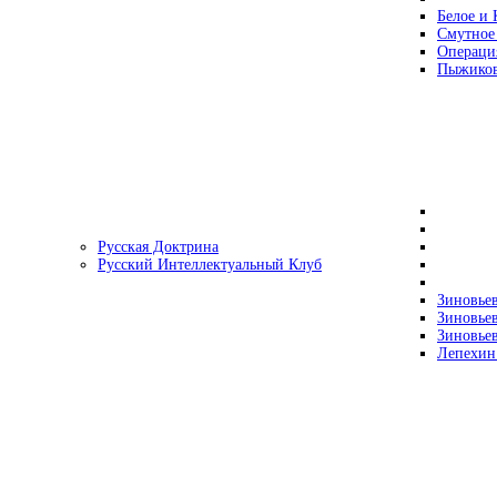
Белое и 
Смутное
Операци
Пыжиков
Русская Доктрина
Русский Интеллектуальный Клуб
Зиновьев
Зиновьев
Зиновьев
Лепехин