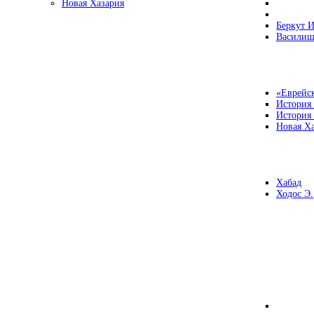
Новая Хазария
Беркут И
Василиш
«Еврейск
История
История
Новая Ха
Хабад
Ходос Э.