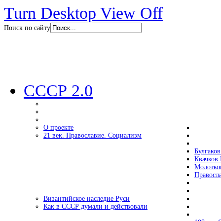
Turn Desktop View Off
Поиск по сайту
СССР 2.0
О проекте
21 век. Православие. Социализм
Булгаков
Квачков 
Молотко
Правосл
Византийское наследие Руси
Как в СССР думали и действовали