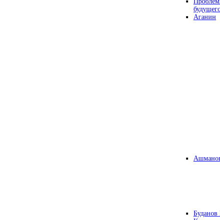
Проблем
будущег
Аганин
Ашманов
Буданов 