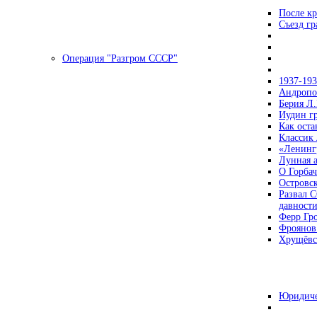
После кр
Съезд г
Операция "Разгром СССР"
1937-19
Андропов
Берия Л.
Иудин гр
Как ост
Классик
«Ленинг
Лунная 
О Горбач
Островс
Развал С
давност
Ферр Гр
Фроянов
Хрущёвск
Юридиче