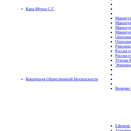
Кара-Мурза С.Г.
Манипул
Манипул
Манипул
Манипул
Оппозиц
Оппозиц
Революц
Россия п
Россия п
Угрозы Р
Этнично
Концепция Общественной Безопасности
Величко
Ефимов 
Зазнобин