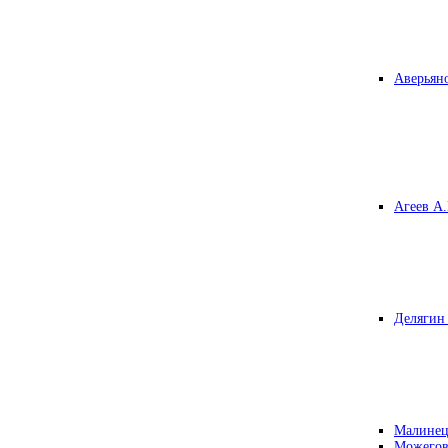
Аверьяно
Агеев А.
Делягин 
Малинец
Можегов