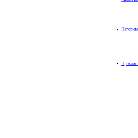
Нагорны
Прохано