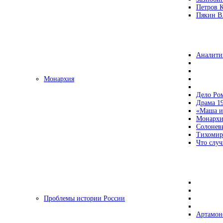
Петров 
Пякин В.
Аналити
Монархия
Дело Ро
Драма 19
«Маша и
Монархи
Солонев
Тихомир
Что случ
Проблемы истории России
Артамон