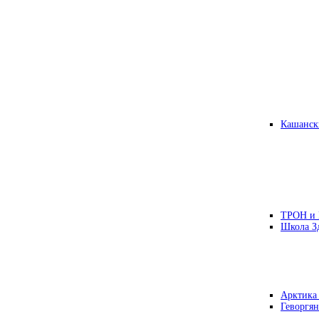
Кашанск
ТРОН и
Школа З
Арктика
Геворгян