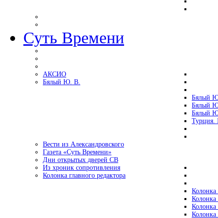
Суть Времени
АКСИО
Бялый Ю. В.
Бялый Ю
Бялый Ю
Бялый Ю
Турция.
Вести из Александровского
Газета «Суть Времени»
Дни открытых дверей СВ
Из хроник сопротивления
Колонка главного редактора
Колонка 
Колонка 
Колонка 
Колонка 