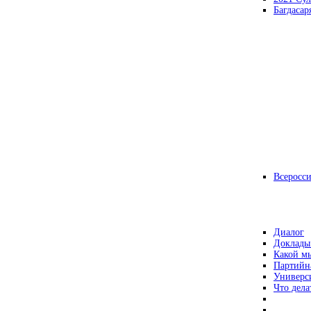
Багдасар
Всеросс
Диалог
Доклады
Какой мы
Партийн
Универс
Что дела