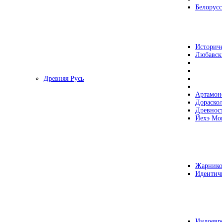
Белорусс
Историч
Любавск
Древняя Русь
Артамон
Дораско
Древнос
Йехэ Мо
Жарнико
Идентич
Индоевр