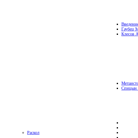
Введени
Гаубец 
Клесов А
Метаисто
Спицын
Раскол