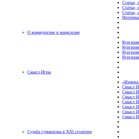
Статьи, 
Статьи, 
Статьи, 
Интервью
О коммунизме и марксизме
Кургинян
Кургинян
Кургинян
Кургинян
Смысл Игры
«Измена
Смысл И
Смысл И
Смысл И
Смысл И
Смысл И
Смысл И
Смысл И
Судьба гуманизма в XXI столетии