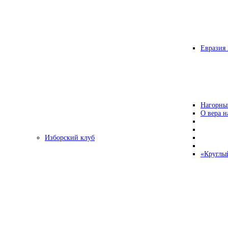
Евразия 
Нагорны
О вера н
Изборский клуб
«Круглы