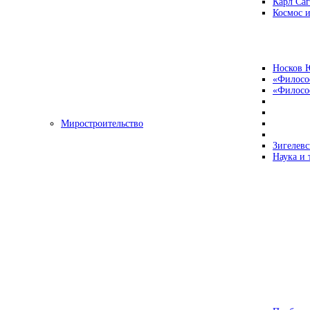
Карл Са
Космос и
Носков 
«Филосо
«Философ
Миростроительство
Зигелевс
Наука и 