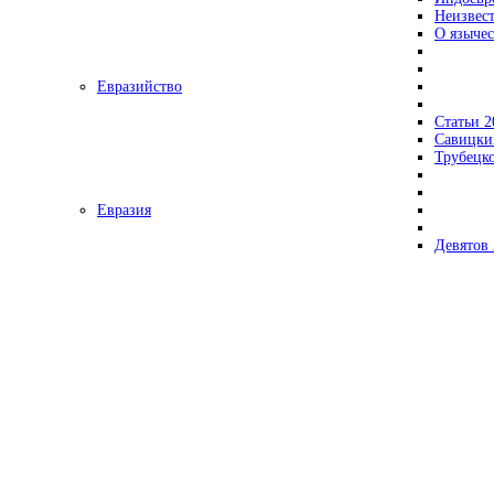
Неизвес
О язычес
Евразийство
Статьи 2
Савицки
Трубецк
Евразия
Девятов 