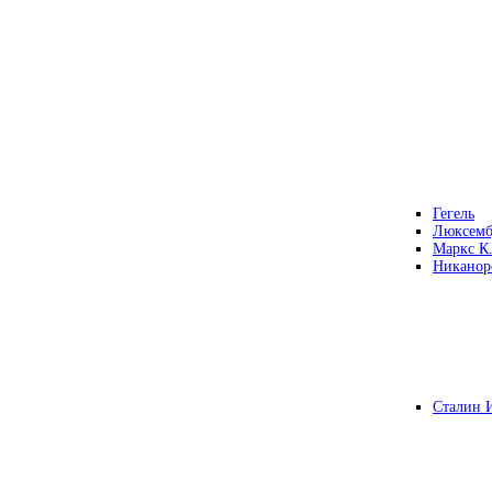
Гегель
Люксемб
Маркс К
Никанор
Сталин 