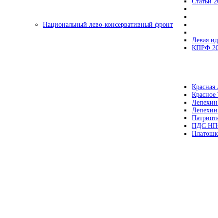
Статьи 2
Национальный лево-консервативный фронт
Левая ид
КПРФ 2
Красная 
Красное
Лепехин
Лепехин
Патриот
ПДС НП
Платошк