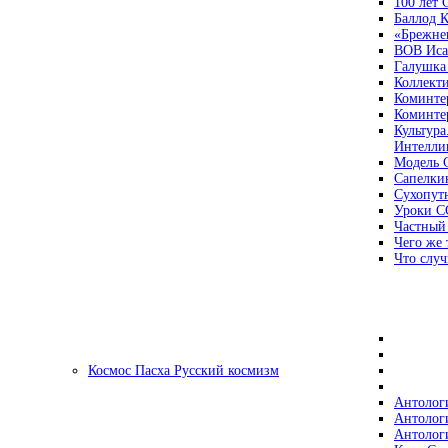
100 лет
Баллод К
«Брежне
ВОВ Иса
Галушка
Коллект
Коминте
Коминте
Культура
Интеллиг
Модель 
Сапелки
Сухопут
Уроки С
Частный
Чего же 
Что случ
Космос Пасха Русский космизм
Антолог
Антолог
Антолог