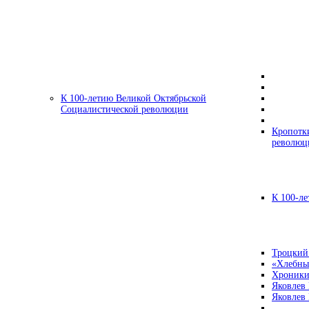
К 100-летию Великой Октябрьской
Социалистической революции
Кропотк
революц
К 100-ле
Троцкий
«Хлебны
Хроники
Яковлев
Яковлев 