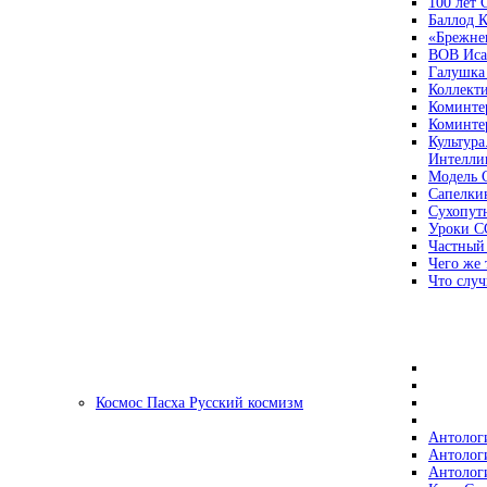
100 лет
Баллод К
«Брежне
ВОВ Иса
Галушка
Коллект
Коминте
Коминте
Культура
Интеллиг
Модель 
Сапелки
Сухопут
Уроки С
Частный
Чего же 
Что случ
Космос Пасха Русский космизм
Антолог
Антолог
Антолог