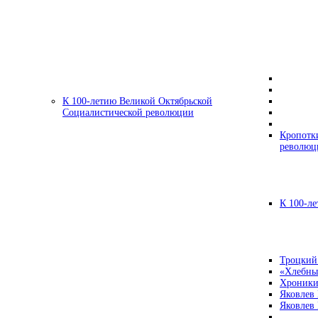
К 100-летию Великой Октябрьской
Социалистической революции
Кропотк
революц
К 100-ле
Троцкий
«Хлебны
Хроники
Яковлев
Яковлев 