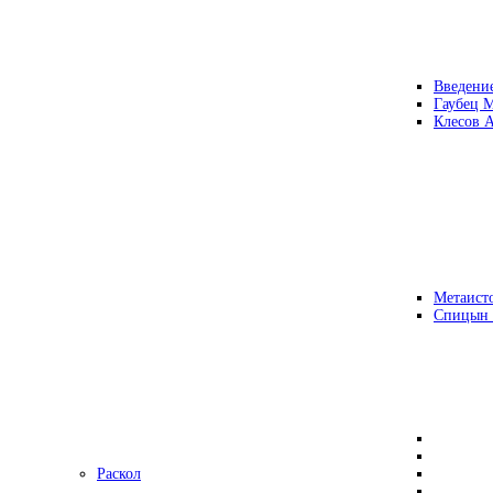
Введени
Гаубец 
Клесов А
Метаисто
Спицын
Раскол