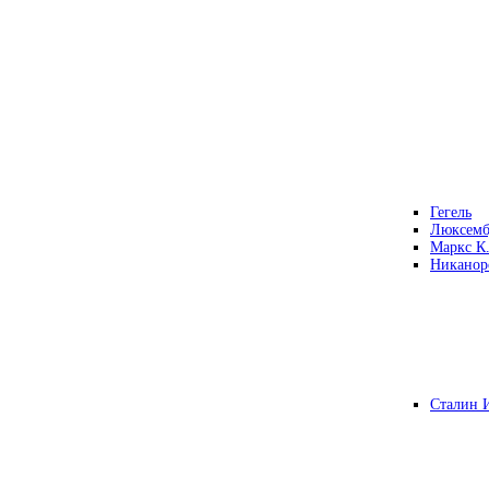
Гегель
Люксемб
Маркс К
Никанор
Сталин 