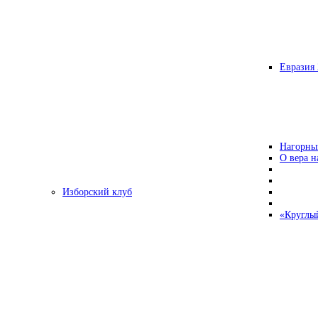
Евразия 
Нагорны
О вера н
Изборский клуб
«Круглы