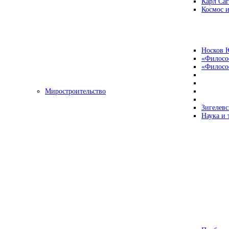
Карл Са
Космос и
Носков 
«Филосо
«Философ
Миростроительство
Зигелевс
Наука и 