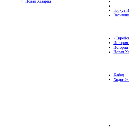
Новая Хазария
Беркут И
Василиш
«Еврейск
История
История
Новая Ха
Хабад
Ходос Э.