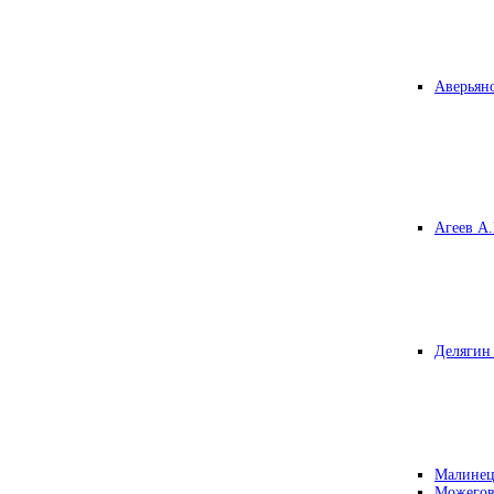
Аверьяно
Агеев А.
Делягин 
Малинец
Можегов