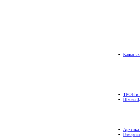
Кашанск
ТРОН и
Школа З
Арктика
Геворгян