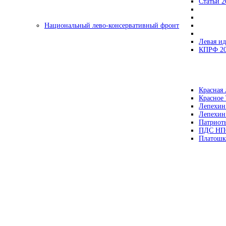
Статьи 2
Национальный лево-консервативный фронт
Левая ид
КПРФ 2
Красная 
Красное
Лепехин
Лепехин
Патриот
ПДС НП
Платошк