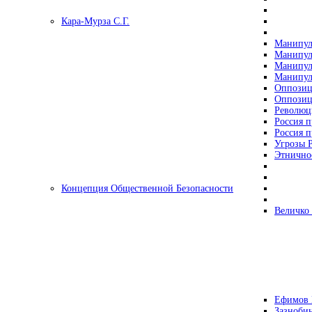
Кара-Мурза С.Г.
Манипул
Манипул
Манипул
Манипул
Оппозиц
Оппозиц
Революц
Россия п
Россия п
Угрозы Р
Этнично
Концепция Общественной Безопасности
Величко
Ефимов 
Зазнобин