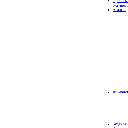
Проблем
будущег
Аганин
Ашманов
Буданов 