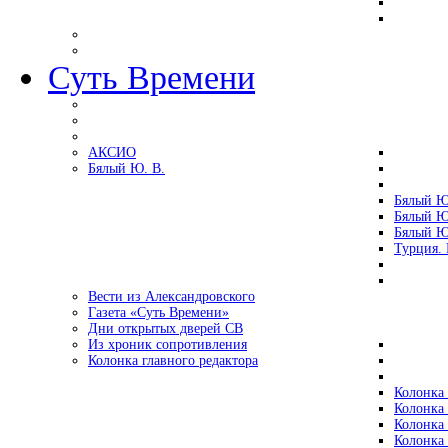
Суть Времени
АКСИО
Бялый Ю. В.
Бялый Ю
Бялый Ю
Бялый Ю
Турция.
Вести из Александровского
Газета «Суть Времени»
Дни открытых дверей СВ
Из хроник сопротивления
Колонка главного редактора
Колонка 
Колонка 
Колонка 
Колонка 