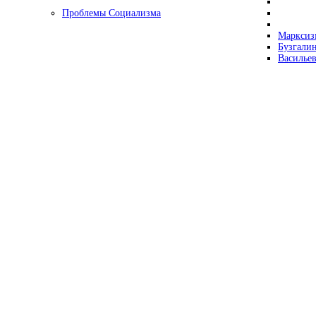
Проблемы Социализма
Марксизм
Бузгалин
Васильев