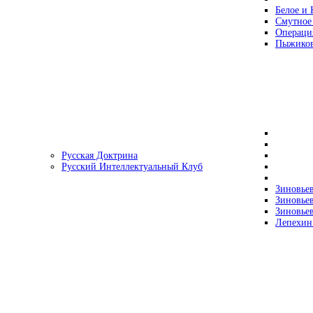
Белое и 
Смутное
Операци
Пыжиков
Русская Доктрина
Русский Интеллектуальный Клуб
Зиновьев
Зиновьев
Зиновьев
Лепехин