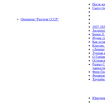
После кр
Съезд г
Операция "Разгром СССР"
1937-19
Андропов
Берия Л.
Иудин гр
Как ост
Классик
«Ленинг
Лунная 
О Горбач
Островс
Развал С
давност
Ферр Гр
Фроянов
Хрущёвск
Юридиче