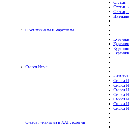
Статьи, 
Статьи, 
Статьи, 
Интервью
О коммунизме и марксизме
Кургинян
Кургинян
Кургинян
Кургинян
Смысл Игры
«Измена
Смысл И
Смысл И
Смысл И
Смысл И
Смысл И
Смысл И
Смысл И
Судьба гуманизма в XXI столетии