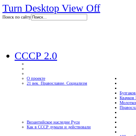
Turn Desktop View Off
Поиск по сайту
СССР 2.0
О проекте
21 век. Православие. Социализм
Булгаков
Квачков 
Молотко
Правосл
Византийское наследие Руси
Как в СССР думали и действовали