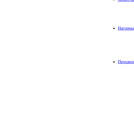
Нагорны
Прохано