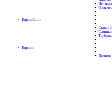
Неизвес
О язычес
Евразийство
Статьи 2
Савицки
Трубецк
Евразия
Девятов 