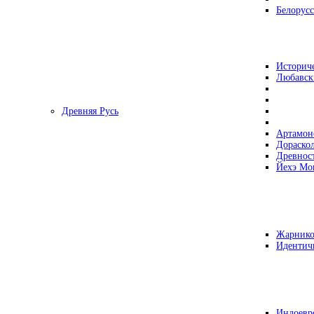
Белорусс
Историч
Любавск
Древняя Русь
Артамон
Дораско
Древнос
Йехэ Мо
Жарнико
Идентич
Индоевр