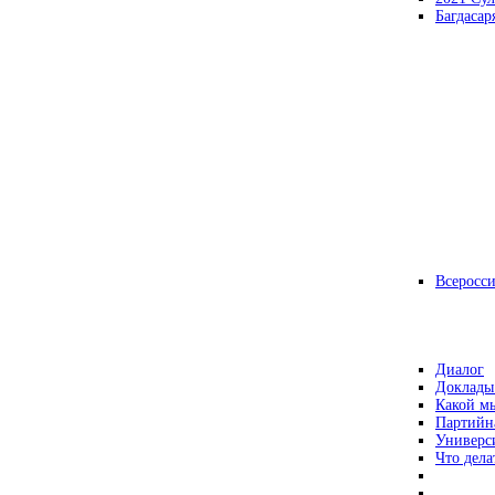
Багдасар
Всеросс
Диалог
Доклады
Какой мы
Партийн
Универс
Что дела