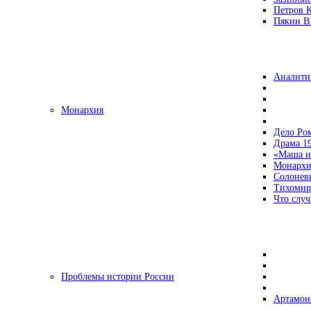
Петров 
Пякин В.
Аналити
Монархия
Дело Ро
Драма 19
«Маша и
Монархи
Солонев
Тихомир
Что случ
Проблемы истории России
Артамон