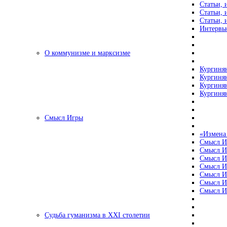
Статьи, 
Статьи, 
Статьи, 
Интервью
О коммунизме и марксизме
Кургинян
Кургинян
Кургинян
Кургинян
Смысл Игры
«Измена
Смысл И
Смысл И
Смысл И
Смысл И
Смысл И
Смысл И
Смысл И
Судьба гуманизма в XXI столетии