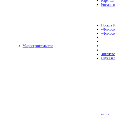
Карл Са
Космос и
Носков 
«Филосо
«Философ
Миростроительство
Зигелевс
Наука и 