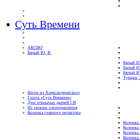
Суть Времени
АКСИО
Бялый Ю. В.
Бялый Ю
Бялый Ю
Бялый Ю
Турция.
Вести из Александровского
Газета «Суть Времени»
Дни открытых дверей СВ
Из хроник сопротивления
Колонка главного редактора
Колонка 
Колонка 
Колонка 
Колонка 