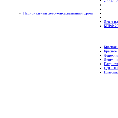
Статьи 2
Национальный лево-консервативный фронт
Левая ид
КПРФ 2
Красная 
Красное
Лепехин
Лепехин
Патриот
ПДС НП
Платошк