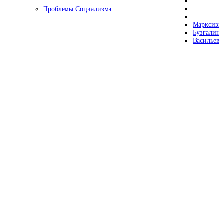
Проблемы Социализма
Марксизм
Бузгалин
Васильев