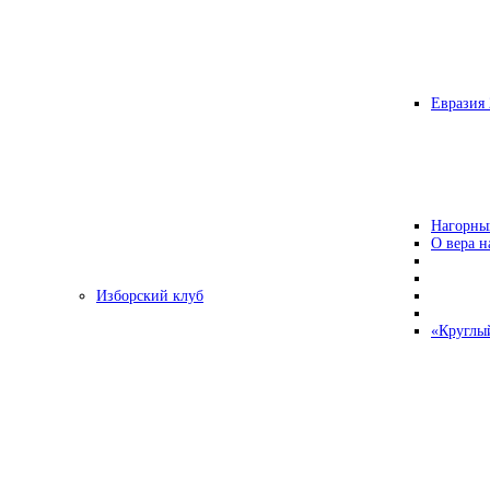
Евразия 
Нагорны
О вера н
Изборский клуб
«Круглы