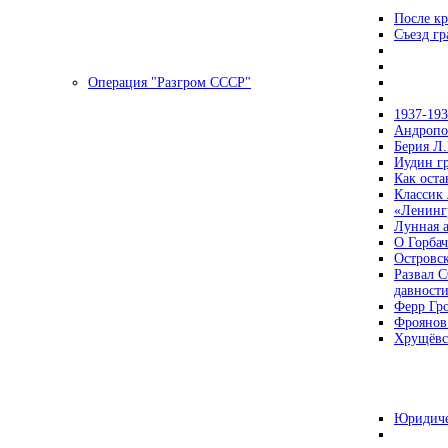
После кр
Съезд г
Операция "Разгром СССР"
1937-19
Андропов
Берия Л.
Иудин гр
Как ост
Классик
«Ленинг
Лунная 
О Горбач
Островс
Развал С
давност
Ферр Гр
Фроянов
Хрущёвск
Юридиче