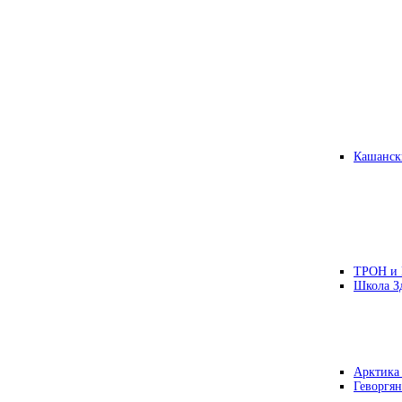
Кашанск
ТРОН и
Школа З
Арктика
Геворгян