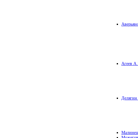
Аверьяно
Агеев А.
Делягин 
Малинец
Можегов