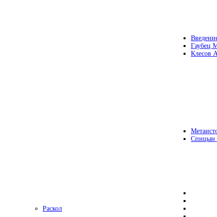
Введени
Гаубец 
Клесов А
Метаисто
Спицын
Раскол