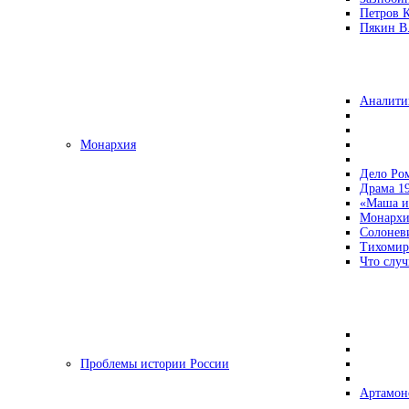
Петров 
Пякин В.
Аналити
Монархия
Дело Ро
Драма 19
«Маша и
Монархи
Солонев
Тихомир
Что случ
Проблемы истории России
Артамон