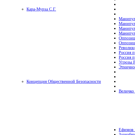
Кара-Мурза С.Г.
Манипул
Манипул
Манипул
Манипул
Оппозиц
Оппозиц
Революц
Россия п
Россия п
Угрозы Р
Этнично
Концепция Общественной Безопасности
Величко
Ефимов 
Зазнобин