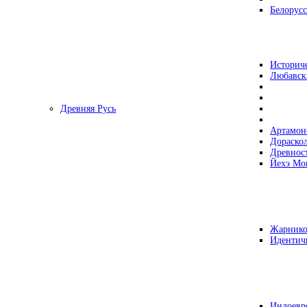
Белорусс
Историч
Любавск
Древняя Русь
Артамон
Дораско
Древнос
Йехэ Мо
Жарнико
Идентич
Индоевр