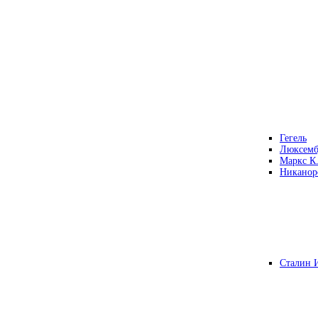
Гегель
Люксемб
Маркс К
Никанор
Сталин 