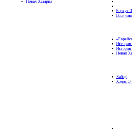
Новая Хазария
Беркут И
Василиш
«Еврейск
История
История
Новая Ха
Хабад
Ходос Э.