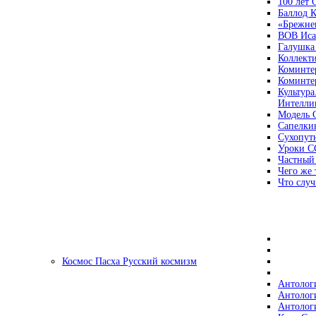
100 лет
Баллод К
«Брежне
ВОВ Иса
Галушка
Коллект
Коминте
Коминте
Культура
Интеллиг
Модель 
Сапелки
Сухопут
Уроки С
Частный
Чего же 
Что случ
Космос Пасха Русский космизм
Антолог
Антолог
Антолог