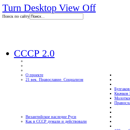
Turn Desktop View Off
Поиск по сайту
СССР 2.0
О проекте
21 век. Православие. Социализм
Булгаков
Квачков 
Молотко
Правосл
Византийское наследие Руси
Как в СССР думали и действовали