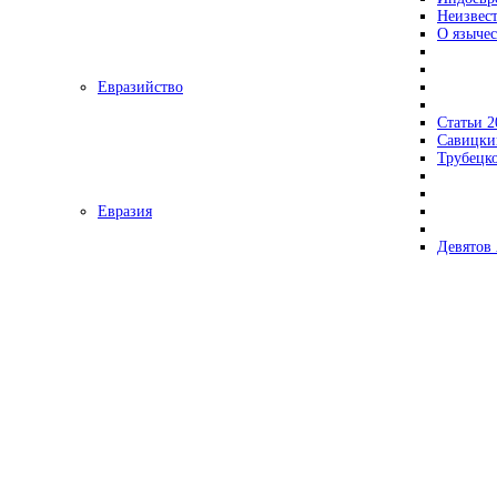
Неизвес
О язычес
Евразийство
Статьи 2
Савицки
Трубецк
Евразия
Девятов 