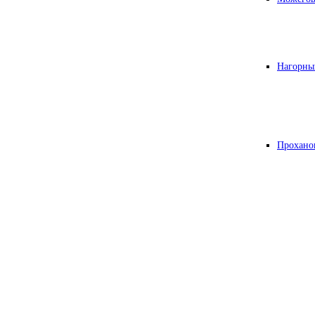
Нагорны
Прохано