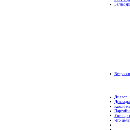
Багдасар
Всеросс
Диалог
Доклады
Какой мы
Партийн
Универс
Что дела