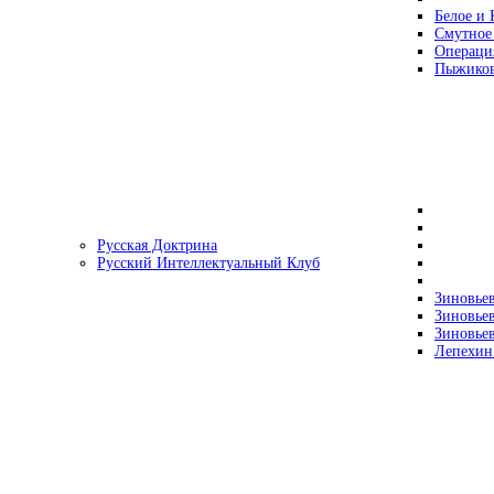
Белое и 
Смутное
Операци
Пыжиков
Русская Доктрина
Русский Интеллектуальный Клуб
Зиновьев
Зиновьев
Зиновьев
Лепехин