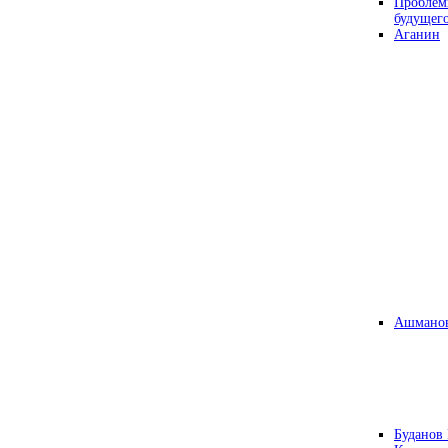
Проблем
будущег
Аганин
Ашманов
Буданов 