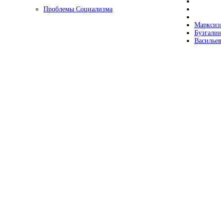
Проблемы Социализма
Марксизм
Бузгалин
Васильев