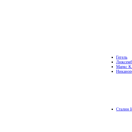
Гегель
Люксемб
Маркс К
Никанор
Сталин 