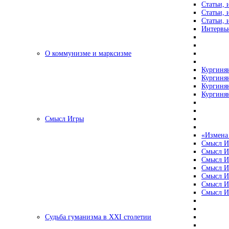
Статьи, 
Статьи, 
Статьи, 
Интервью
О коммунизме и марксизме
Кургинян
Кургинян
Кургинян
Кургинян
Смысл Игры
«Измена
Смысл И
Смысл И
Смысл И
Смысл И
Смысл И
Смысл И
Смысл И
Судьба гуманизма в XXI столетии