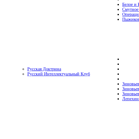
Белое и 
Смутное
Операци
Пыжиков
Русская Доктрина
Русский Интеллектуальный Клуб
Зиновьев
Зиновьев
Зиновьев
Лепехин