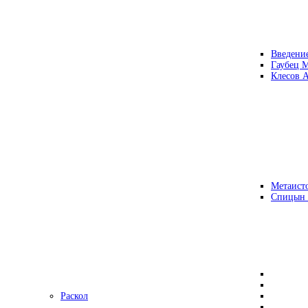
Введени
Гаубец 
Клесов А
Метаисто
Спицын
Раскол