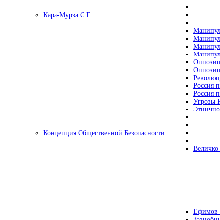
Кара-Мурза С.Г.
Манипул
Манипул
Манипул
Манипул
Оппозиц
Оппозиц
Революц
Россия п
Россия п
Угрозы Р
Этнично
Концепция Общественной Безопасности
Величко
Ефимов 
Зазнобин