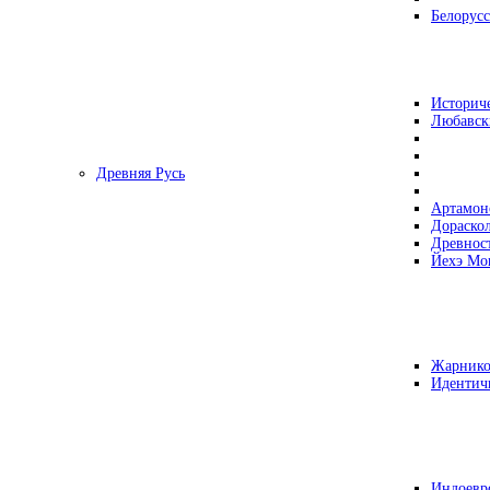
Белорусс
Историч
Любавск
Древняя Русь
Артамон
Дораско
Древнос
Йехэ Мо
Жарнико
Идентич
Индоевр