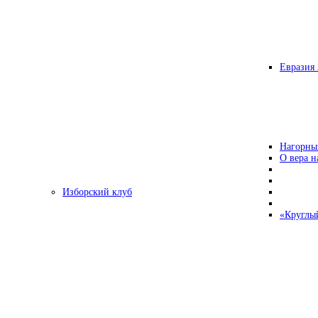
Евразия 
Нагорны
О вера н
Изборский клуб
«Круглы