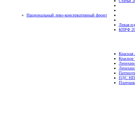
Статьи 2
Национальный лево-консервативный фронт
Левая ид
КПРФ 2
Красная 
Красное
Лепехин
Лепехин
Патриот
ПДС НП
Платошк