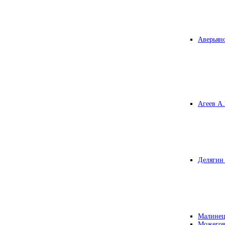
Аверьяно
Агеев А.
Делягин 
Малинец
Можегов