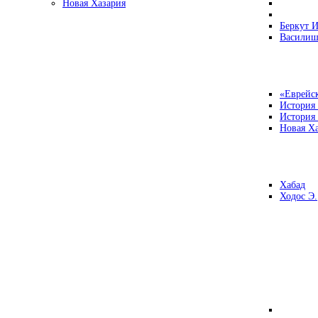
Новая Хазария
Беркут И
Василиш
«Еврейск
История
История
Новая Ха
Хабад
Ходос Э.