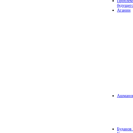
Проблем
будущег
Аганин
Ашманов
Буданов 