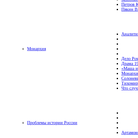
Петров 
Пякин В.
Аналити
Монархия
Дело Ро
Драма 19
«Маша и
Монархи
Солонев
Тихомир
Что случ
Проблемы истории России
Артамон