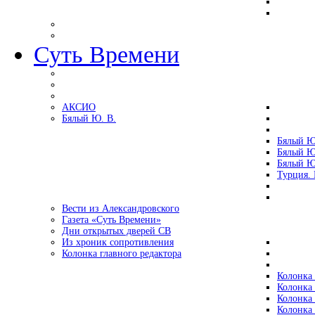
Суть Времени
АКСИО
Бялый Ю. В.
Бялый Ю
Бялый Ю
Бялый Ю
Турция.
Вести из Александровского
Газета «Суть Времени»
Дни открытых дверей СВ
Из хроник сопротивления
Колонка главного редактора
Колонка 
Колонка 
Колонка 
Колонка 