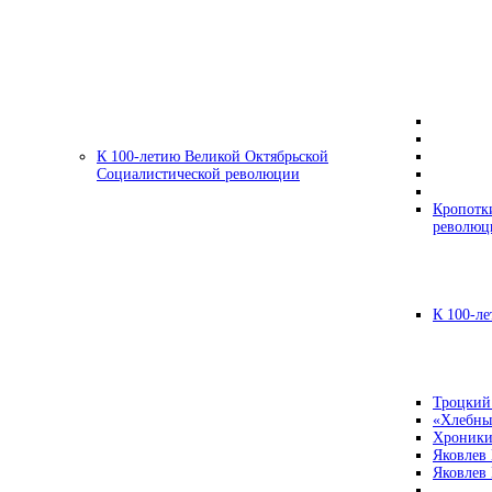
К 100-летию Великой Октябрьской
Социалистической революции
Кропотк
революц
К 100-ле
Троцкий
«Хлебны
Хроники
Яковлев
Яковлев 