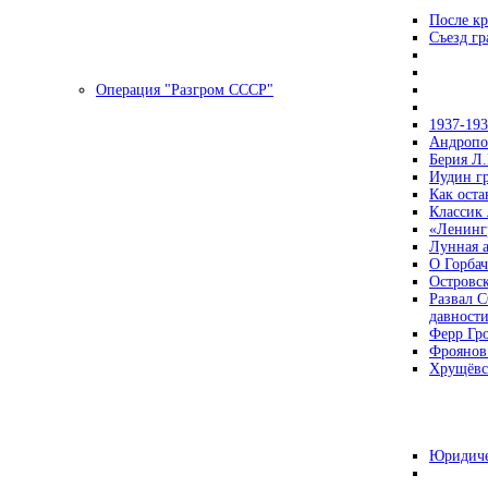
После кр
Съезд г
Операция "Разгром СССР"
1937-19
Андропов
Берия Л.
Иудин гр
Как ост
Классик
«Ленинг
Лунная 
О Горбач
Островс
Развал С
давност
Ферр Гр
Фроянов
Хрущёвск
Юридиче