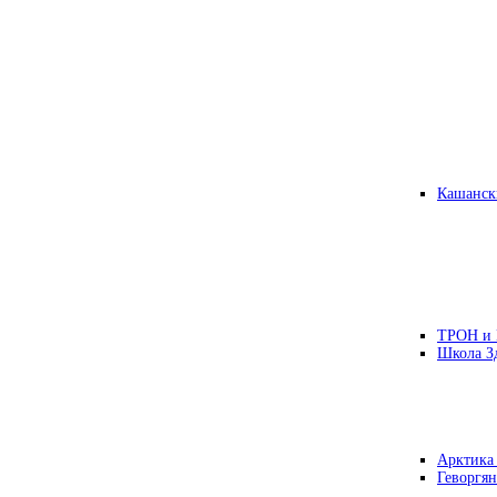
Кашанск
ТРОН и
Школа З
Арктика
Геворгян