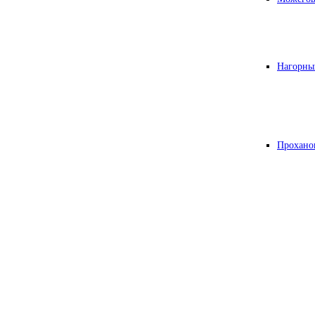
Нагорны
Прохано