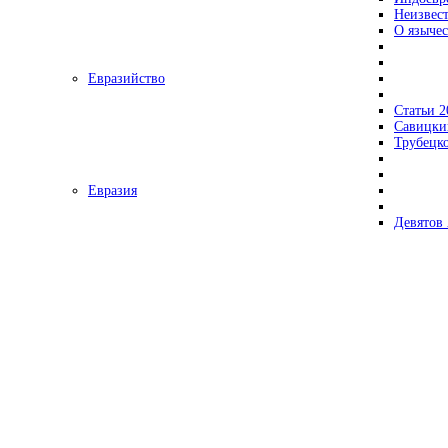
Неизвес
О язычес
Евразийство
Статьи 2
Савицки
Трубецк
Евразия
Девятов 