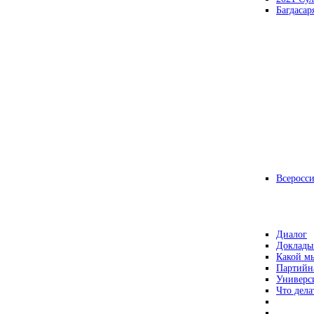
Багдасар
Всеросс
Диалог
Доклады
Какой мы
Партийн
Универс
Что дела