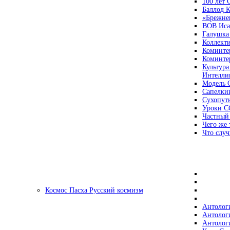
100 лет
Баллод К
«Брежне
ВОВ Иса
Галушка
Коллект
Коминте
Коминте
Культура
Интеллиг
Модель 
Сапелки
Сухопут
Уроки С
Частный
Чего же 
Что случ
Космос Пасха Русский космизм
Антолог
Антолог
Антолог