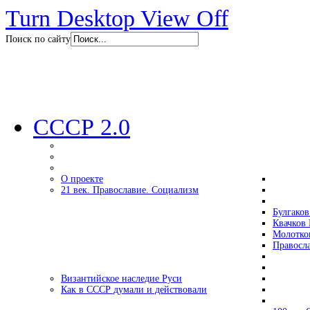
Turn Desktop View Off
Поиск по сайту
СССР 2.0
О проекте
21 век. Православие. Социализм
Булгаков
Квачков 
Молотко
Правосл
Византийское наследие Руси
Как в СССР думали и действовали