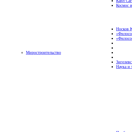
Карл Са
Космос и
Носков 
«Филосо
«Философ
Миростроительство
Зигелевс
Наука и 