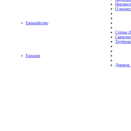
Неизвес
О язычес
Евразийство
Статьи 2
Савицки
Трубецк
Евразия
Девятов 