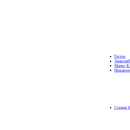
Гегель
Люксемб
Маркс К
Никанор
Сталин 