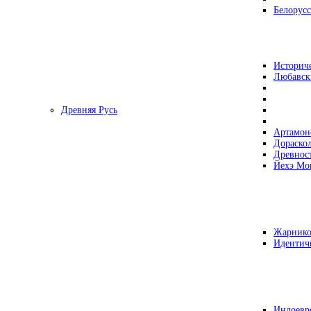
Белорусс
Историч
Любавск
Древняя Русь
Артамон
Дораско
Древнос
Йехэ Мо
Жарнико
Идентич
Индоевр