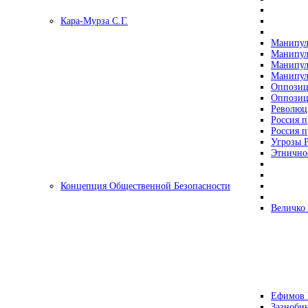
Кара-Мурза С.Г.
Манипул
Манипул
Манипул
Манипул
Оппозиц
Оппозиц
Революц
Россия п
Россия п
Угрозы Р
Этнично
Концепция Общественной Безопасности
Величко
Ефимов 
Зазнобин