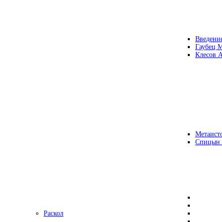
Введени
Гаубец 
Клесов А
Метаисто
Спицын
Раскол