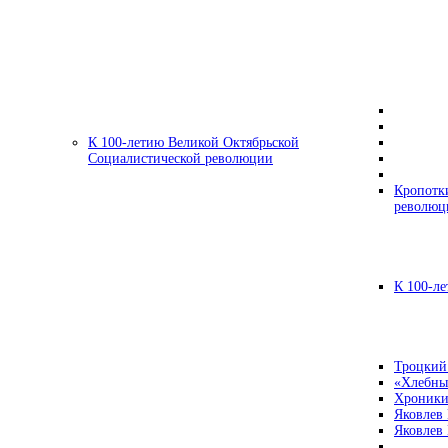
К 100-летию Великой Октябрьской
Социалистической революции
Кропотк
революц
К 100-ле
Троцкий
«Хлебны
Хроники
Яковлев
Яковлев 