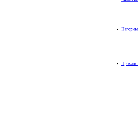
Нагорны
Прохано