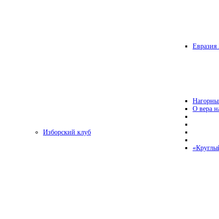
Евразия 
Нагорны
О вера н
Изборский клуб
«Круглы