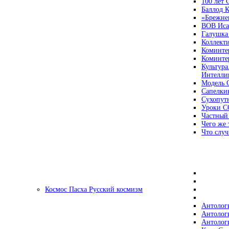
100 лет
Баллод К
«Брежне
ВОВ Иса
Галушка
Коллект
Коминте
Коминте
Культура
Интеллиг
Модель 
Сапелки
Сухопут
Уроки С
Частный
Чего же 
Что случ
Космос Пасха Русский космизм
Антолог
Антолог
Антолог