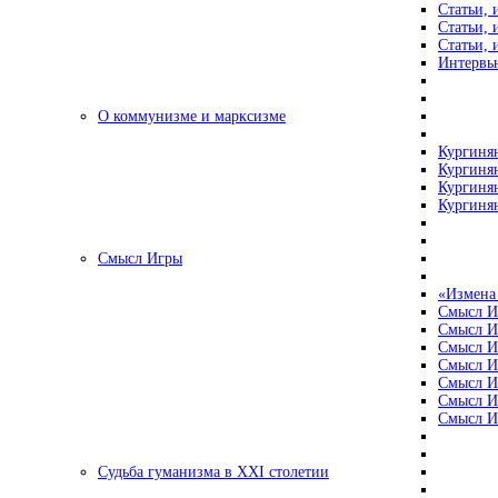
Статьи, 
Статьи, 
Статьи, 
Интервью
О коммунизме и марксизме
Кургинян
Кургинян
Кургинян
Кургинян
Смысл Игры
«Измена
Смысл И
Смысл И
Смысл И
Смысл И
Смысл И
Смысл И
Смысл И
Судьба гуманизма в XXI столетии