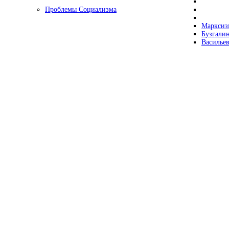
Проблемы Социализма
Марксизм
Бузгалин
Васильев