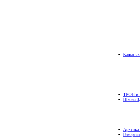
Кашанск
ТРОН и
Школа З
Арктика
Геворгян