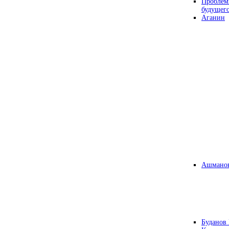
Проблем
будущег
Аганин
Ашманов
Буданов 