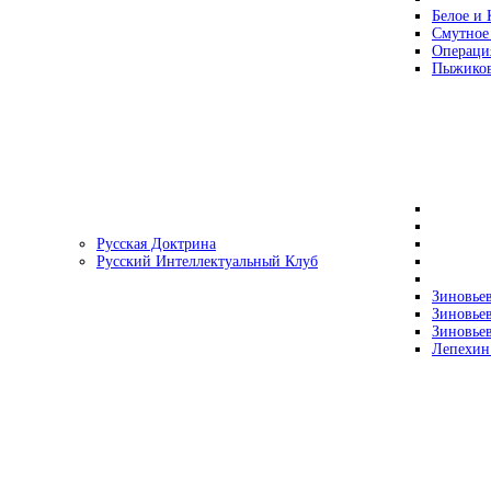
Белое и 
Смутное
Операци
Пыжиков
Русская Доктрина
Русский Интеллектуальный Клуб
Зиновьев
Зиновьев
Зиновьев
Лепехин