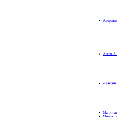
Аверьяно
Агеев А.
Делягин 
Малинец
Можегов