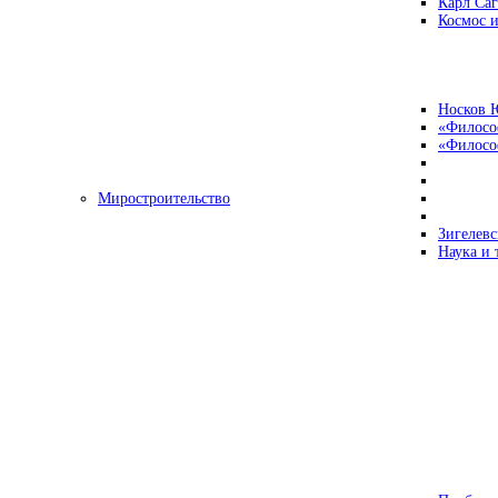
Карл Са
Космос и
Носков 
«Филосо
«Философ
Миростроительство
Зигелевс
Наука и 