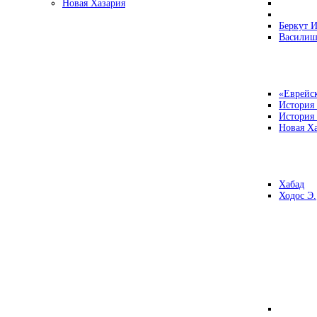
Новая Хазария
Беркут И
Василиш
«Еврейск
История
История
Новая Ха
Хабад
Ходос Э.