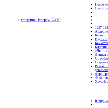
После кр
Съезд г
Операция "Разгром СССР"
1937-19
Андропов
Берия Л.
Иудин гр
Как ост
Классик
«Ленинг
Лунная 
О Горбач
Островс
Развал С
давност
Ферр Гр
Фроянов
Хрущёвск
Юридиче