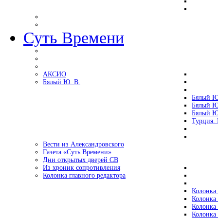
Суть Времени
АКСИО
Бялый Ю. В.
Бялый Ю
Бялый Ю
Бялый Ю
Турция.
Вести из Александровского
Газета «Суть Времени»
Дни открытых дверей СВ
Из хроник сопротивления
Колонка главного редактора
Колонка 
Колонка 
Колонка 
Колонка 