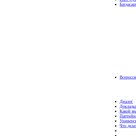
Багдасар
Всеросс
Диалог
Доклады
Какой мы
Партийн
Универс
Что дела