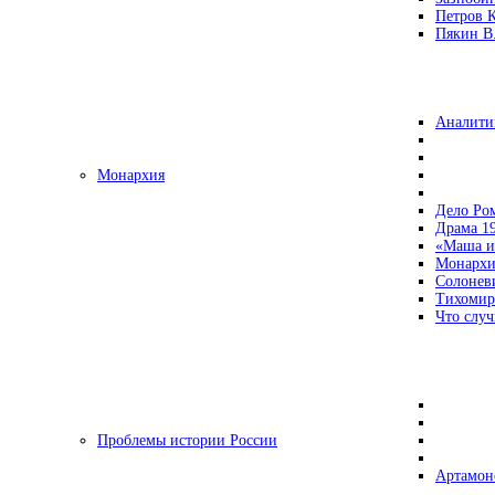
Петров 
Пякин В.
Аналити
Монархия
Дело Ро
Драма 19
«Маша и
Монархи
Солонев
Тихомир
Что случ
Проблемы истории России
Артамон