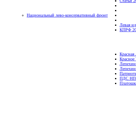
Статьи 2
Национальный лево-консервативный фронт
Левая ид
КПРФ 2
Красная 
Красное
Лепехин
Лепехин
Патриот
ПДС НП
Платошк