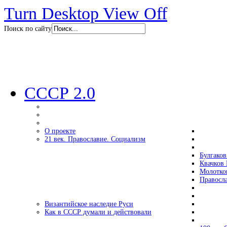
Turn Desktop View Off
Поиск по сайту
СССР 2.0
О проекте
21 век. Православие. Социализм
Булгаков
Квачков 
Молотко
Правосл
Византийское наследие Руси
Как в СССР думали и действовали