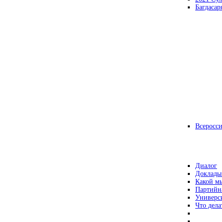
Багдасар
Всеросс
Диалог
Доклады
Какой мы
Партийн
Универс
Что дела