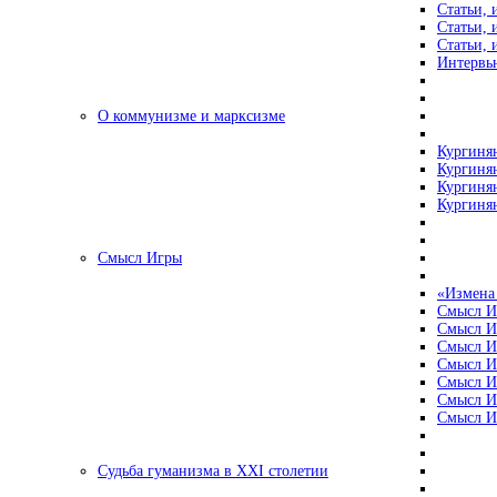
Статьи, 
Статьи, 
Статьи, 
Интервью
О коммунизме и марксизме
Кургинян
Кургинян
Кургинян
Кургинян
Смысл Игры
«Измена
Смысл И
Смысл И
Смысл И
Смысл И
Смысл И
Смысл И
Смысл И
Судьба гуманизма в XXI столетии