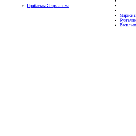
Проблемы Социализма
Марксизм
Бузгалин
Васильев