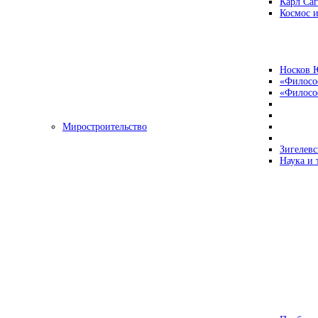
Карл Са
Космос и
Носков 
«Филосо
«Философ
Миростроительство
Зигелевс
Наука и 