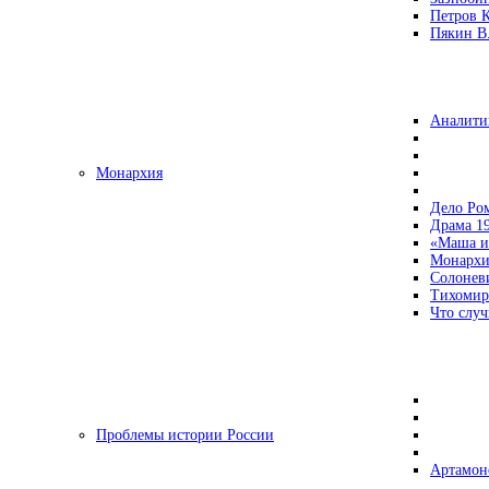
Петров 
Пякин В.
Аналити
Монархия
Дело Ро
Драма 19
«Маша и
Монархи
Солонев
Тихомир
Что случ
Проблемы истории России
Артамон