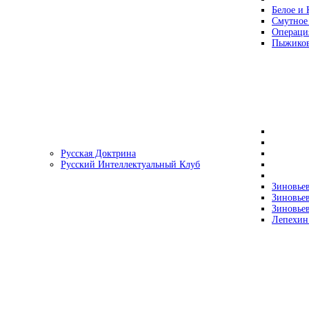
Белое и 
Смутное
Операци
Пыжиков
Русская Доктрина
Русский Интеллектуальный Клуб
Зиновьев
Зиновьев
Зиновьев
Лепехин