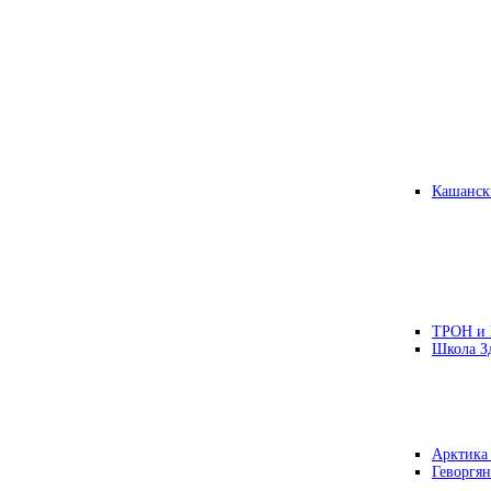
Кашанск
ТРОН и
Школа З
Арктика
Геворгян