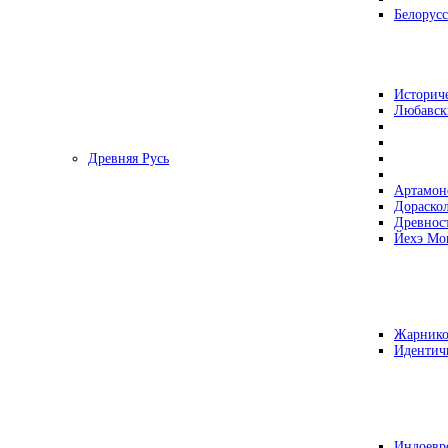
Белорусс
Историч
Любавск
Древняя Русь
Артамон
Дораско
Древнос
Йехэ Мо
Жарнико
Идентич
Индоевр