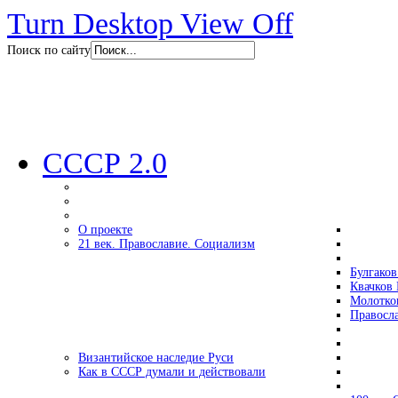
Turn Desktop View Off
Поиск по сайту
СССР 2.0
О проекте
21 век. Православие. Социализм
Булгаков
Квачков 
Молотко
Правосл
Византийское наследие Руси
Как в СССР думали и действовали