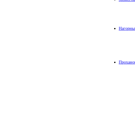
Нагорны
Прохано