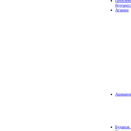
Проблем
будущег
Аганин
Ашманов
Буданов 