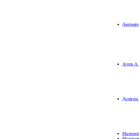
Аверьяно
Агеев А.
Делягин 
Малинец
Можегов