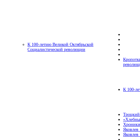
К 100-летию Великой Октябрьской
Социалистической революции
Кропотк
революц
К 100-ле
Троцкий
«Хлебны
Хроники
Яковлев
Яковлев 