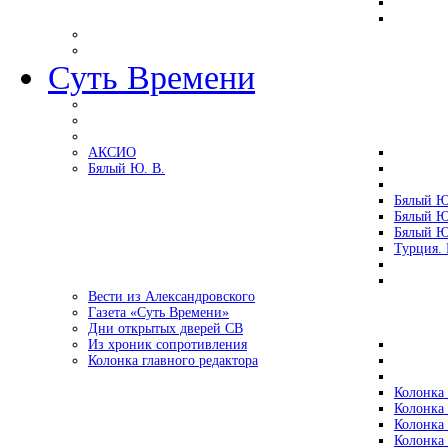
Суть Времени
АКСИО
Бялый Ю. В.
Бялый Ю
Бялый Ю
Бялый Ю
Турция.
Вести из Александровского
Газета «Суть Времени»
Дни открытых дверей СВ
Из хроник сопротивления
Колонка главного редактора
Колонка 
Колонка 
Колонка 
Колонка 