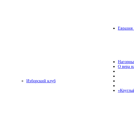
Евразия 
Нагорны
О вера н
Изборский клуб
«Круглы