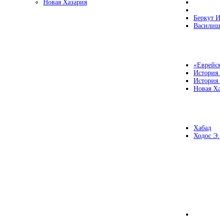
Новая Хазария
Беркут И
Василиш
«Еврейск
История
История
Новая Ха
Хабад
Ходос Э.