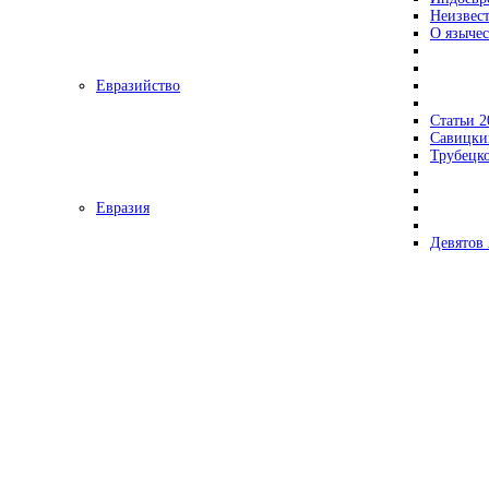
Неизвес
О язычес
Евразийство
Статьи 2
Савицки
Трубецк
Евразия
Девятов 