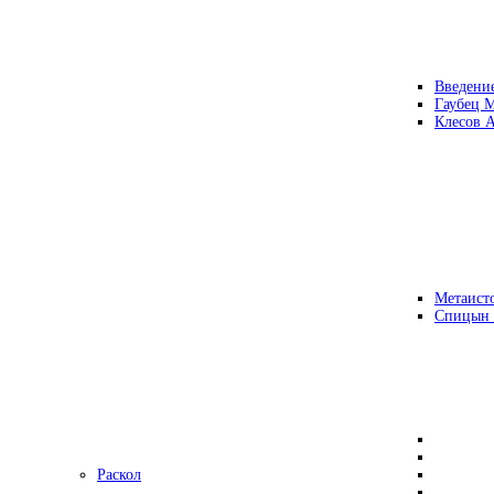
Введени
Гаубец 
Клесов А
Метаисто
Спицын
Раскол