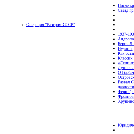
После кр
Съезд г
Операция "Разгром СССР"
1937-19
Андропов
Берия Л.
Иудин гр
Как ост
Классик
«Ленинг
Лунная 
О Горбач
Островс
Развал С
давност
Ферр Гр
Фроянов
Хрущёвск
Юридиче