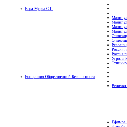
Кара-Мурза С.Г.
Манипул
Манипул
Манипул
Манипул
Оппозиц
Оппозиц
Революц
Россия п
Россия п
Угрозы Р
Этнично
Концепция Общественной Безопасности
Величко
Ефимов 
Зазнобин