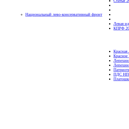
Статьи 2
Национальный лево-консервативный фронт
Левая ид
КПРФ 2
Красная 
Красное
Лепехин
Лепехин
Патриот
ПДС НП
Платошк