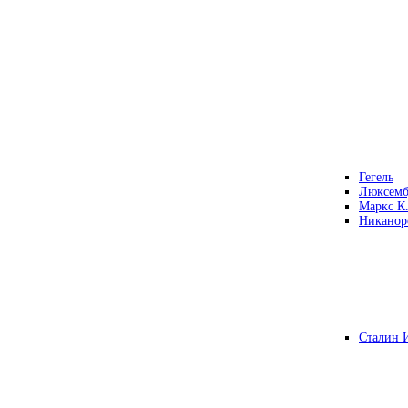
Гегель
Люксемб
Маркс К
Никанор
Сталин 