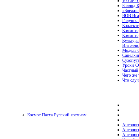
100 лет
Баллод К
«Брежне
ВОВ Иса
Галушка
Коллект
Коминте
Коминте
Культура
Интеллиг
Модель 
Сапелки
Сухопут
Уроки С
Частный
Чего же 
Что случ
Космос Пасха Русский космизм
Антолог
Антолог
Антолог