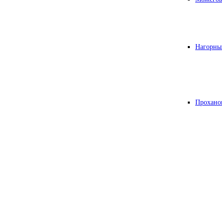
Нагорны
Прохано