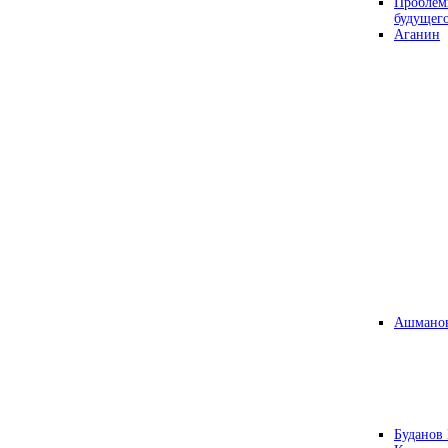
Проблем
будущег
Аганин
Ашманов
Буданов 