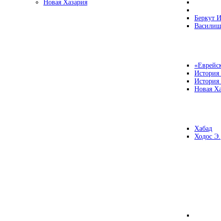
Новая Хазария
Беркут И
Василиш
«Еврейск
История
История
Новая Ха
Хабад
Ходос Э.