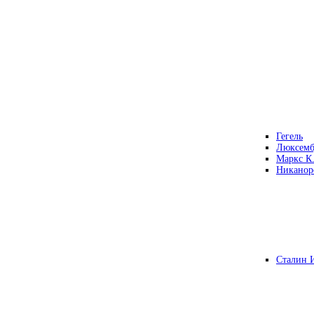
Гегель
Люксемб
Маркс К
Никанор
Сталин 