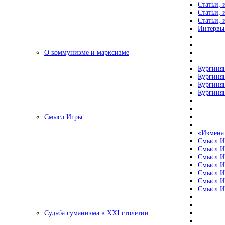
Статьи, 
Статьи, 
Статьи, 
Интервью
О коммунизме и марксизме
Кургинян
Кургинян
Кургинян
Кургинян
Смысл Игры
«Измена
Смысл И
Смысл И
Смысл И
Смысл И
Смысл И
Смысл И
Смысл И
Судьба гуманизма в XXI столетии