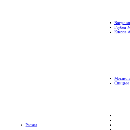
Введени
Гаубец 
Клесов А
Метаисто
Спицын
Раскол