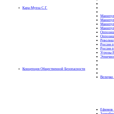
Кара-Мурза С.Г.
Манипул
Манипул
Манипул
Манипул
Оппозиц
Оппозиц
Революц
Россия п
Россия п
Угрозы Р
Этнично
Концепция Общественной Безопасности
Величко
Ефимов 
Зазнобин