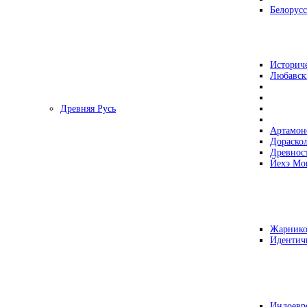
Белорусс
Историч
Любавск
Древняя Русь
Артамон
Дораско
Древнос
Йехэ Мо
Жарнико
Идентич
Индоевр