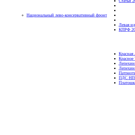
Статьи 2
Национальный лево-консервативный фронт
Левая ид
КПРФ 2
Красная 
Красное
Лепехин
Лепехин
Патриот
ПДС НП
Платошк