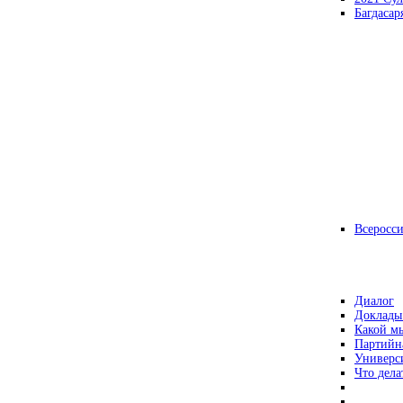
Багдасар
Всеросс
Диалог
Доклады
Какой мы
Партийн
Универс
Что дела