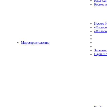
Карл Са
Космос и
Носков 
«Филосо
«Философ
Миростроительство
Зигелевс
Наука и 