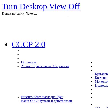
Turn Desktop View Off
Поиск по сайту
СССР 2.0
О проекте
21 век. Православие. Социализм
Булгаков
Квачков 
Молотко
Правосл
Византийское наследие Руси
Как в СССР думали и действовали