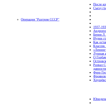
После кр
Съезд г
Операция "Разгром СССР"
1937-19
Андропов
Берия Л.
Иудин гр
Как ост
Классик
«Ленинг
Лунная 
О Горбач
Островс
Развал С
давност
Ферр Гр
Фроянов
Хрущёвск
Юридиче