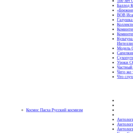
100 лет
Баллод К
«Брежне
ВОВ Иса
Галушка
Коллект
Коминте
Коминте
Культура
Интеллиг
Модель 
Сапелки
Сухопут
Уроки С
Частный
Чего же 
Что случ
Космос Пасха Русский космизм
Антолог
Антолог
Антолог