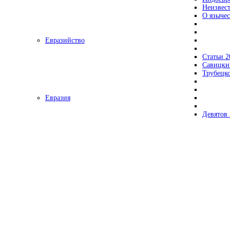
Неизвес
О язычес
Евразийство
Статьи 2
Савицки
Трубецк
Евразия
Девятов 