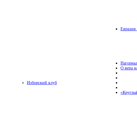
Евразия 
Нагорны
О вера н
Изборский клуб
«Круглы