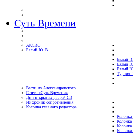
Суть Времени
АКСИО
Бялый Ю. В.
Бялый Ю
Бялый Ю
Бялый Ю
Турция.
Вести из Александровского
Газета «Суть Времени»
Дни открытых дверей СВ
Из хроник сопротивления
Колонка главного редактора
Колонка 
Колонка 
Колонка 
Колонка 