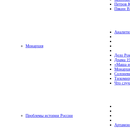
Петров 
Пякин В.
Аналити
Монархия
Дело Ро
Драма 19
«Маша и
Монархи
Солонев
Тихомир
Что случ
Проблемы истории России
Артамон