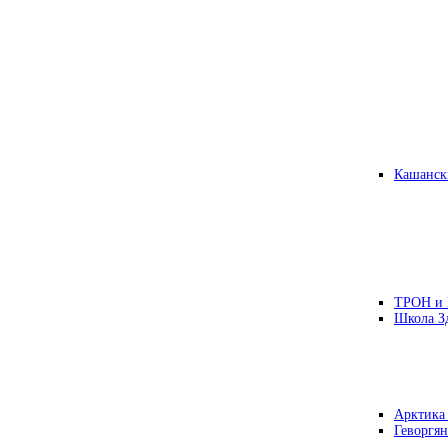
Кашанск
ТРОН и
Школа З
Арктика
Геворгян