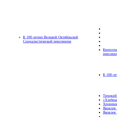
К 100-летию Великой Октябрьской
Социалистической революции
Кропотк
революц
К 100-ле
Троцкий
«Хлебны
Хроники
Яковлев
Яковлев 