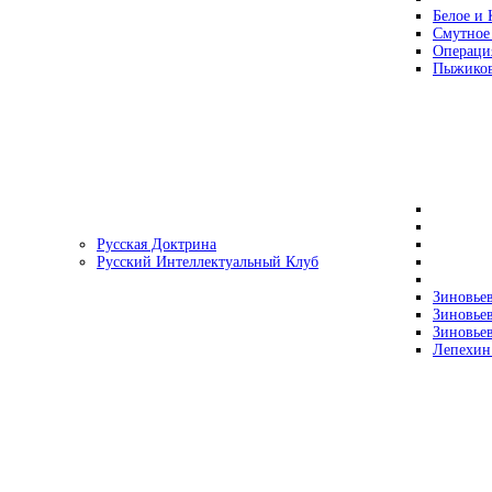
Белое и 
Смутное
Операци
Пыжиков
Русская Доктрина
Русский Интеллектуальный Клуб
Зиновьев
Зиновьев
Зиновьев
Лепехин