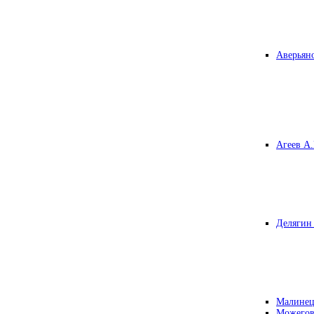
Аверьяно
Агеев А.
Делягин 
Малинец
Можегов