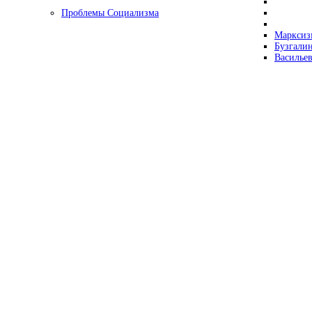
Проблемы Социализма
Марксизм
Бузгалин
Васильев