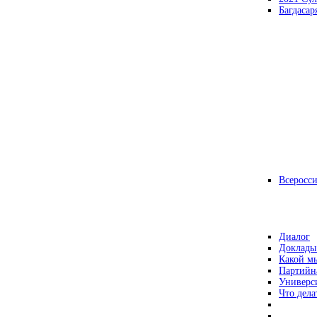
Багдасар
Всеросс
Диалог
Доклады
Какой мы
Партийн
Универс
Что дела