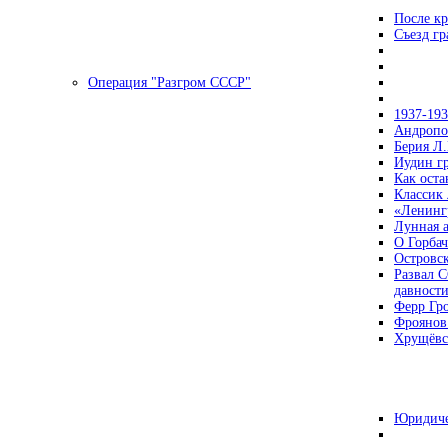
После кр
Съезд г
Операция "Разгром СССР"
1937-19
Андропов
Берия Л.
Иудин гр
Как ост
Классик
«Ленинг
Лунная 
О Горбач
Островс
Развал С
давност
Ферр Гр
Фроянов
Хрущёвск
Юридиче