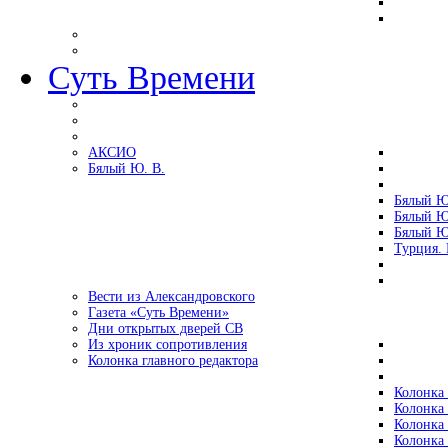
Суть Времени
АКСИО
Бялый Ю. В.
Бялый Ю
Бялый Ю
Бялый Ю
Турция.
Вести из Александровского
Газета «Суть Времени»
Дни открытых дверей СВ
Из хроник сопротивления
Колонка главного редактора
Колонка 
Колонка 
Колонка 
Колонка 