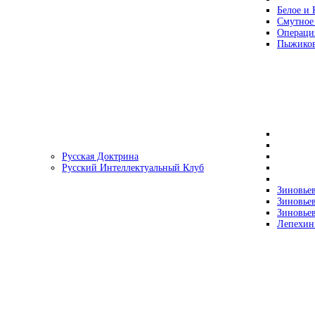
Белое и 
Смутное
Операци
Пыжиков
Русская Доктрина
Русский Интеллектуальный Клуб
Зиновьев
Зиновьев
Зиновьев
Лепехин