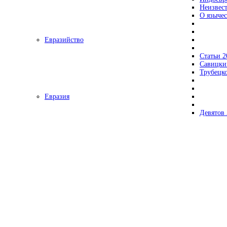
Неизвес
О язычес
Евразийство
Статьи 2
Савицки
Трубецк
Евразия
Девятов 