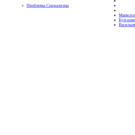
Проблемы Социализма
Марксизм
Бузгалин
Васильев