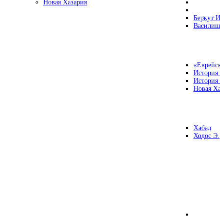
Новая Хазария
Беркут И
Василиш
«Еврейск
История
История
Новая Ха
Хабад
Ходос Э.