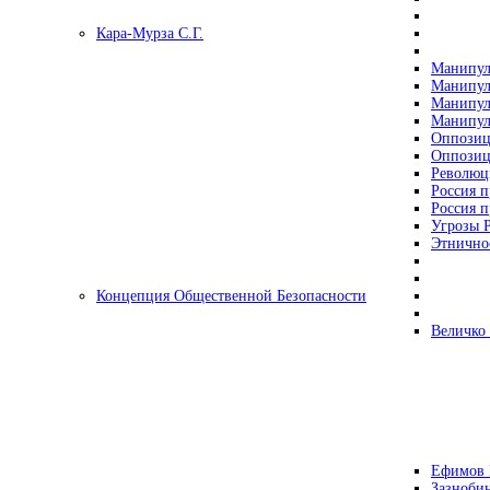
Кара-Мурза С.Г.
Манипул
Манипул
Манипул
Манипул
Оппозиц
Оппозиц
Революц
Россия п
Россия п
Угрозы Р
Этнично
Концепция Общественной Безопасности
Величко
Ефимов 
Зазнобин