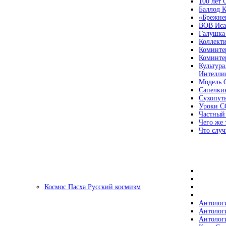
100 лет
Баллод К
«Брежне
ВОВ Иса
Галушка
Коллект
Коминте
Коминте
Культура
Интеллиг
Модель 
Сапелки
Сухопут
Уроки С
Частный
Чего же 
Что случ
Космос Пасха Русский космизм
Антолог
Антолог
Антолог