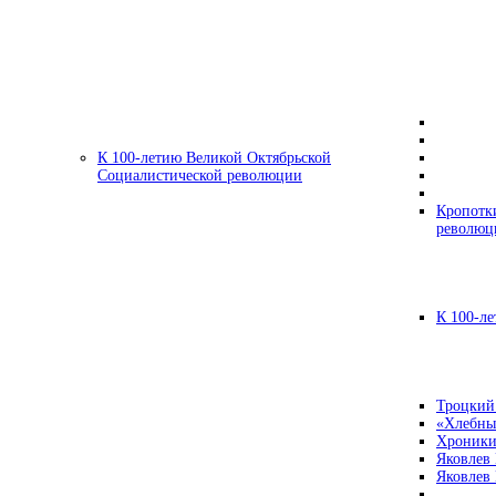
К 100-летию Великой Октябрьской
Социалистической революции
Кропотк
революц
К 100-ле
Троцкий
«Хлебны
Хроники
Яковлев
Яковлев 