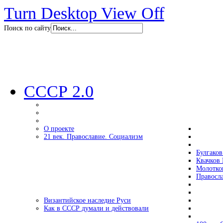
Turn Desktop View Off
Поиск по сайту
СССР 2.0
О проекте
21 век. Православие. Социализм
Булгаков
Квачков 
Молотко
Правосл
Византийское наследие Руси
Как в СССР думали и действовали