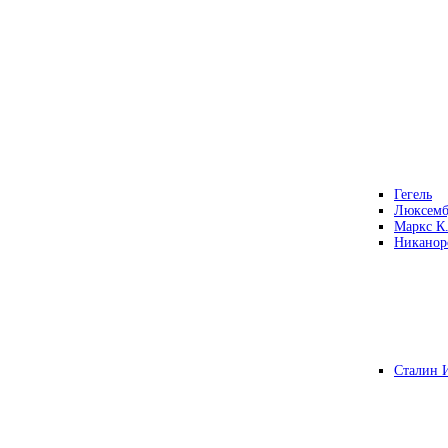
Гегель
Люксемб
Маркс К
Никанор
Сталин 