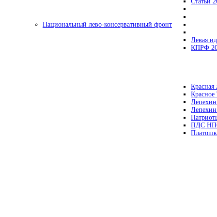
Статьи 2
Национальный лево-консервативный фронт
Левая ид
КПРФ 2
Красная 
Красное
Лепехин
Лепехин
Патриот
ПДС НП
Платошк