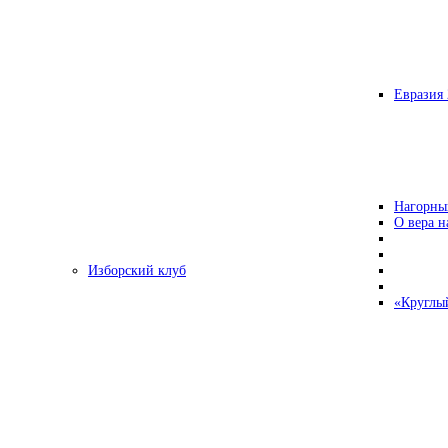
Евразия 
Нагорны
О вера н
Изборский клуб
«Круглы