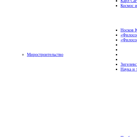
Карл Са
Космос и
Носков 
«Филосо
«Философ
Миростроительство
Зигелевс
Наука и 