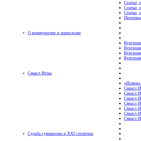
Статьи, 
Статьи, 
Статьи, 
Интервью
О коммунизме и марксизме
Кургинян
Кургинян
Кургинян
Кургинян
Смысл Игры
«Измена
Смысл И
Смысл И
Смысл И
Смысл И
Смысл И
Смысл И
Смысл И
Судьба гуманизма в XXI столетии