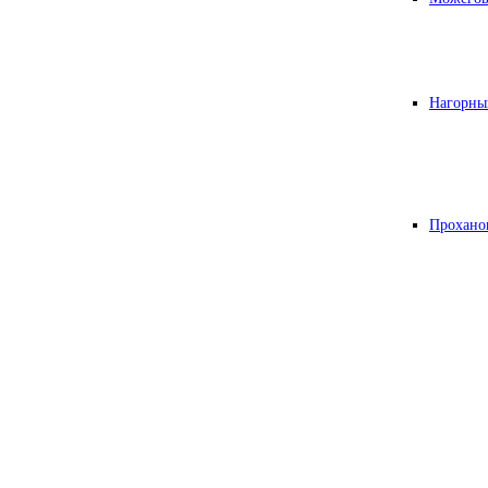
Нагорны
Прохано