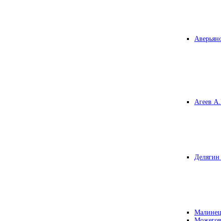
Аверьяно
Агеев А.
Делягин 
Малинец
Можегов