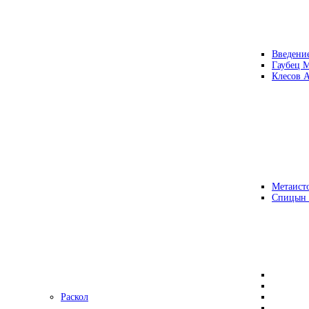
Введени
Гаубец 
Клесов А
Метаисто
Спицын
Раскол