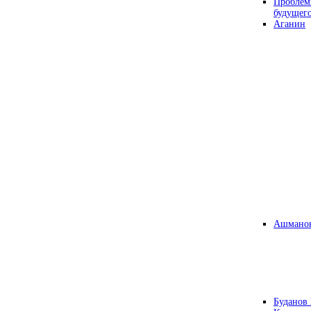
Проблем
будущег
Аганин
Ашманов
Буданов 