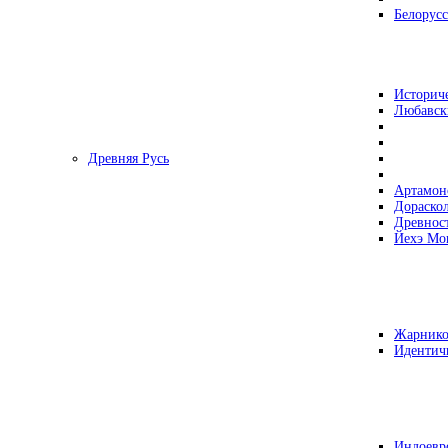
Белорусс
Историч
Любавск
Древняя Русь
Артамон
Дораско
Древнос
Йехэ Мо
Жарнико
Идентич
Индоевр