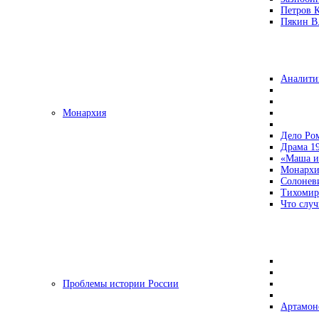
Петров 
Пякин В.
Аналити
Монархия
Дело Ро
Драма 19
«Маша и
Монархи
Солонев
Тихомир
Что случ
Проблемы истории России
Артамон