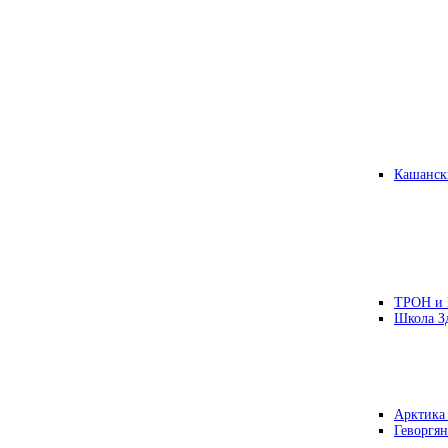
Кашанск
ТРОН и
Школа З
Арктика
Геворгян